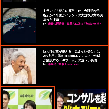
トランプ「弱さの露呈」か「合理的な判
断」か？米国がイランへの大規模攻撃を見
送った理由
by
最後の調停官 島田久仁彦の『無敵の交渉・
…
巨大IT企業が抱える「見えない借金」は
250兆円。元Microsoftエンジニア中島聡
が解説する「AIブーム」の危うい裏側
by
中島聡『週刊 Life is beaut…