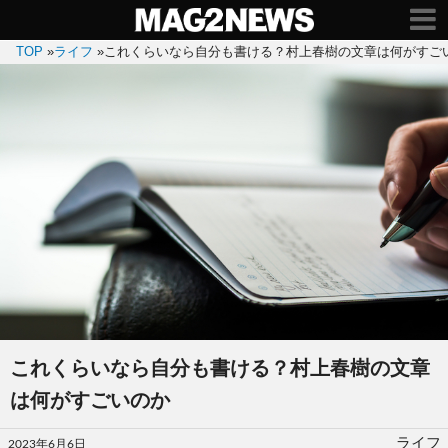
TOP
»
ライフ
»
これくらいなら自分も書ける？村上春樹の文章は何がすご
これくらいなら自分も書ける？村上春樹の文章
は何がすごいのか
投
ライフ
2023年6月6日