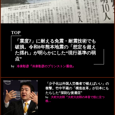
TOP
「震度7」に耐える免震・耐震技術でも
破損。令和8年熊本地震の「想定を超え
た揺れ」が明らかにした“現行基準の弱
点”
by
冷泉彰彦『冷泉彰彦のプリンストン通信』
「少子化は外国人労働者で補えばいい」の
衝撃。竹中平蔵の「構造改革」が日本にも
たらした“深刻な後遺症”
by
大村大次郎『大村大次郎の本音で役に立つ
税…