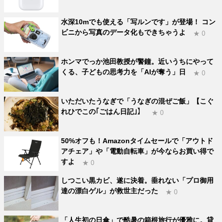
水深10mでも使える「写ルンです」が登場！ コン
ビニから写真のデータ化もできちゃうよ
★ 0
ホンマでっか池田教授が警鐘。近いうちにやって
くる、子どもの思考力を「AIが奪う」日
★ 0
いただいたうなぎで「うなぎの混ぜご飯」【こぐ
れひでこの｢ごはん日記｣】
★ 0
50%オフも！Amazonタイムセールで「アウトド
アチェア」や「電動自転車」が今ならお買い得で
すよ
★ 0
しつこい黒カビ、遂に決着。垂れない「プロ御用
達の漂白ゲル」が救世主だった
★ 0
「人生初の日傘」で酷暑の箱根旅行が優雅に。貸