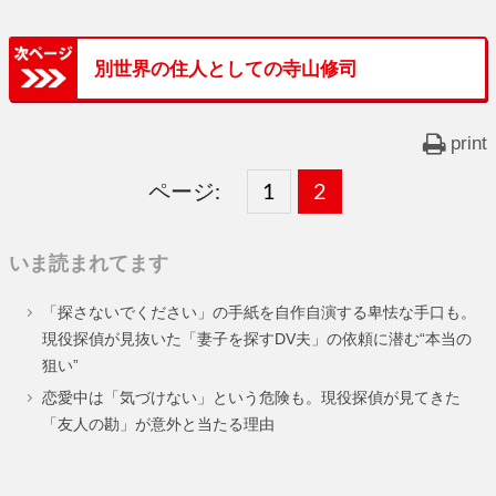
別世界の住人としての寺山修司
print
ページ:
固
1
固
2
,
定
定
いま読まれてます
ペ
ペ
「探さないでください」の手紙を自作自演する卑怯な手口も。
ー
ー
現役探偵が見抜いた「妻子を探すDV夫」の依頼に潜む“本当の
狙い”
ジ
ジ
恋愛中は「気づけない」という危険も。現役探偵が見てきた
「友人の勘」が意外と当たる理由