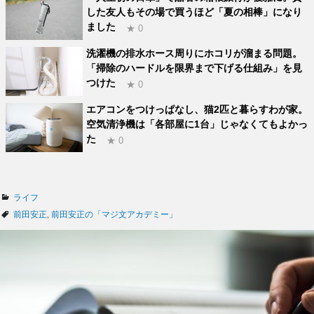
した友人もその場で買うほど「夏の相棒」になり
ました
★ 0
洗濯機の排水ホース周りにホコリが溜まる問題。
「掃除のハードルを限界まで下げる仕組み」を見
つけた
★ 0
エアコンをつけっぱなし、猫2匹と暮らすわが家。
空気清浄機は「各部屋に1台」じゃなくてもよかっ
た
★ 0
カ
ライフ
テ
タ
前田安正
,
前田安正の「マジ文アカデミー」
ゴ
グ
リ
ー