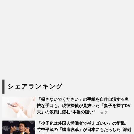
シェアランキング
「探さないでください」の手紙を自作自演する卑
怯な手口も。現役探偵が見抜いた「妻子を探すDV
夫」の依頼に潜む“本当の狙い”
★ 2
「少子化は外国人労働者で補えばいい」の衝撃。
竹中平蔵の「構造改革」が日本にもたらした“深刻