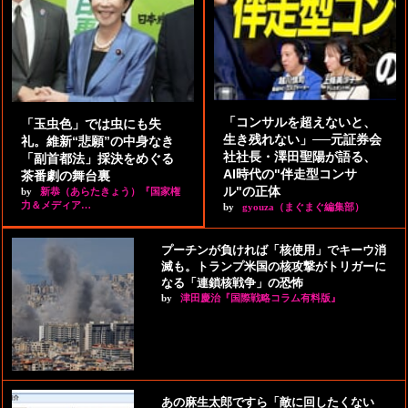
「コンサルを超えないと、
「玉虫色」では虫にも失
生き残れない」──元証券会
礼。維新“悲願”の中身なき
社社長・澤田聖陽が語る、
「副首都法」採決をめぐる
AI時代の"伴走型コンサ
茶番劇の舞台裏
ル"の正体
by
新恭（あらたきょう）『国家権
力＆メディア…
by
gyouza（まぐまぐ編集部）
プーチンが負ければ「核使用」でキーウ消
滅も。トランプ米国の核攻撃がトリガーに
なる「連鎖核戦争」の恐怖
by
津田慶治『国際戦略コラム有料版』
あの麻生太郎ですら「敵に回したくない