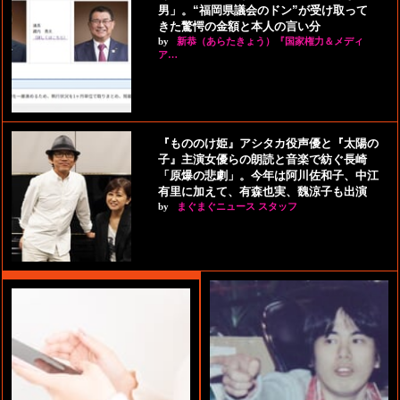
男」。“福岡県議会のドン”が受け取って
きた驚愕の金額と本人の言い分
by
新恭（あらたきょう）『国家権力＆メディ
ア…
『もののけ姫』アシタカ役声優と『太陽の
子』主演女優らの朗読と音楽で紡ぐ長崎
「原爆の悲劇」。今年は阿川佐和子、中江
有里に加えて、有森也実、魏涼子も出演
by
まぐまぐニュース スタッフ