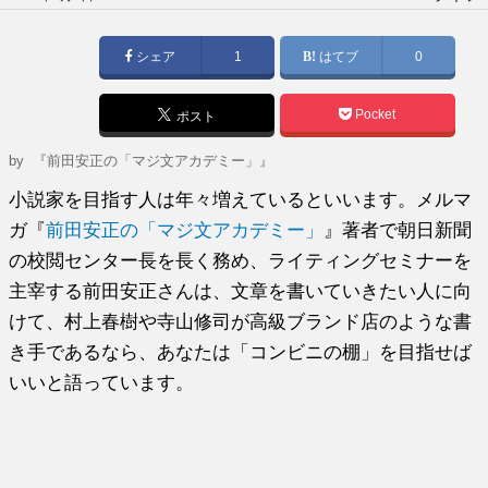
稿
日:
シェア
1
はてブ
0
Pocket
ポスト
by
『前田安正の「マジ文アカデミー」』
小説家を目指す人は年々増えているといいます。メルマ
ガ『
前田安正の「マジ文アカデミー」
』著者で朝日新聞
の校閲センター長を長く務め、ライティングセミナーを
主宰する前田安正さんは、文章を書いていきたい人に向
けて、村上春樹や寺山修司が高級ブランド店のような書
き手であるなら、あなたは「コンビニの棚」を目指せば
いいと語っています。