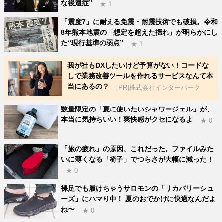
な後遺症”
★ 1
「震度7」に耐える免震・耐震技術でも破損。令和
8年熊本地震の「想定を超えた揺れ」が明らかにし
た“現行基準の弱点”
★ 1
我が社もDXしたいけど予算がない！コードな
しで業務改善ツールを作れるサービスなんて本
当にあるの？
[PR]株式会社インターパーク
数量限定の「夏に使いたいシャワージェル」が、
本当に気持ちいい！爽快感がクセになるよ
★ 0
「旅の疲れ」の原因、これだった。ファイルみた
いに薄くなる「椅子」でつらさが大幅に減った！
★ 0
裸足でも履けちゃうサロモンの「リカバリーシュ
ーズ」にハマり中！ 夏のおでかけに快適なんだよ
ね〜
★ 0