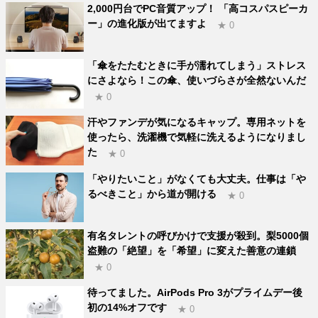
2,000円台でPC音質アップ！ 「高コスパスピーカ
ー」の進化版が出てますよ
★ 0
「傘をたたむときに手が濡れてしまう」ストレス
にさよなら！この傘、使いづらさが全然ないんだ
★ 0
汗やファンデが気になるキャップ。専用ネットを
使ったら、洗濯機で気軽に洗えるようになりまし
た
★ 0
「やりたいこと」がなくても大丈夫。仕事は「や
るべきこと」から道が開ける
★ 0
有名タレントの呼びかけで支援が殺到。梨5000個
盗難の「絶望」を「希望」に変えた善意の連鎖
★ 0
待ってました。AirPods Pro 3がプライムデー後
初の14%オフです
★ 0