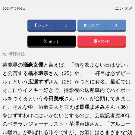
投
エンタメ
2024年5月6日
稿
日:
シェア
7
はてブ
0
Pocket
ポスト
by
芋澤貞雄
芸能界の
酒豪女優
と言えば、「酒を飲まない日はない」
と公言する
橋本環奈
さん（25）や、「一杯目は必ずビー
ル」という
広瀬すず
さん（25）がつとに有名。最近では
そこにウイスキー好きで、撮影後の送迎車内でハイボー
ルをつくるという
今田美桜
さん（27）が台頭してきまし
た。そんな中、酒豪美人と言えば
長澤まさみ
さん（36）
をはずすわけにはいかないとするのは、芸能記者歴30年
のベテランジャーナリスト・芋澤貞雄さん。「アルコー
ル離れ」が叫ばれる昨今ですが、お酒にはさまざまな“効