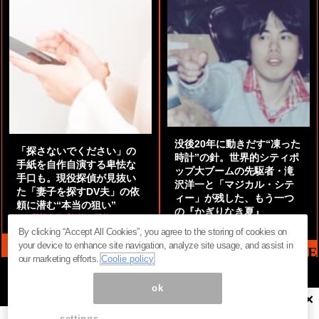
没後20年に動きだす“凍った
「探さないでください」の
時計”の針。世界的シティポ
手紙を自作自演する卑怯な
ップ大ブームの先駆者・滝
手口も。現役探偵が見抜い
沢洋一と「マジカル・シテ
た「妻子を探すDV夫」の依
ィー」が残した、もう一つ
頼に潜む“本当の狙い”
の『かぎりなき夏』
by
阿部泰尚『伝説の探偵』
by
都鳥 流星
By clicking “Accept All Cookies”, you agree to the storing of cookies on
your device to enhance site navigation, analyze site usage, and assist in
MAG2 NEWS HEADLINE
our marketing efforts.
Coolie policy
ok
×
ページ内の商標は全て商標権者に属します。無断転載を禁じます。 ©
まぐまぐ！
settings