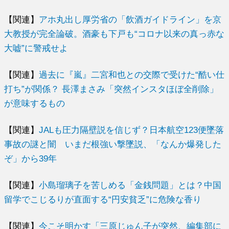
【関連】
アホ丸出し厚労省の「飲酒ガイドライン」を京
大教授が完全論破。酒豪も下戸も“コロナ以来の真っ赤な
大嘘”に警戒せよ
【関連】
過去に『嵐』二宮和也との交際で受けた“酷い仕
打ち”が関係？ 長澤まさみ「突然インスタほぼ全削除」
が意味するもの
【関連】
JALも圧力隔壁説を信じず？日本航空123便墜落
事故の謎と闇 いまだ根強い撃墜説、「なんか爆発した
ぞ」から39年
【関連】
小島瑠璃子を苦しめる「金銭問題」とは？中国
留学でこじるりが直面する“円安貧乏”に危険な香り
【関連】
今こそ明かす「三原じゅん子が突然、編集部に