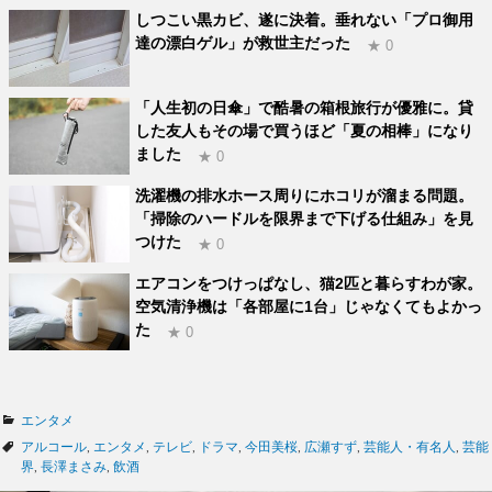
しつこい黒カビ、遂に決着。垂れない「プロ御用
達の漂白ゲル」が救世主だった
★ 0
「人生初の日傘」で酷暑の箱根旅行が優雅に。貸
した友人もその場で買うほど「夏の相棒」になり
ました
★ 0
洗濯機の排水ホース周りにホコリが溜まる問題。
「掃除のハードルを限界まで下げる仕組み」を見
つけた
★ 0
エアコンをつけっぱなし、猫2匹と暮らすわが家。
空気清浄機は「各部屋に1台」じゃなくてもよかっ
た
★ 0
カ
エンタメ
テ
タ
アルコール
,
エンタメ
,
テレビ
,
ドラマ
,
今田美桜
,
広瀬すず
,
芸能人・有名人
,
芸能
ゴ
グ
界
,
長澤まさみ
,
飲酒
リ