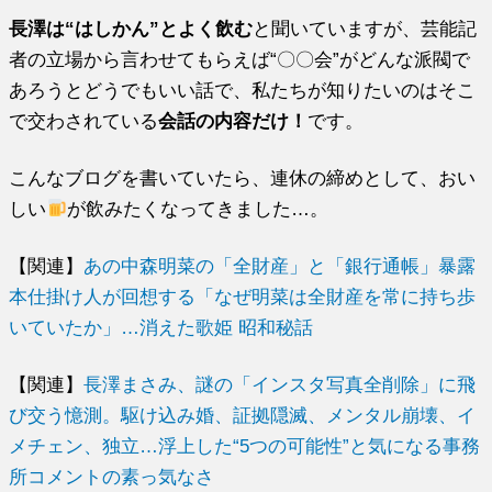
長澤は“はしかん”とよく飲む
と聞いていますが、芸能記
者の立場から言わせてもらえば“〇〇会”がどんな派閥で
あろうとどうでもいい話で、私たちが知りたいのはそこ
で交わされている
会話の内容だけ！
です。
こんなブログを書いていたら、連休の締めとして、おい
しい
が飲みたくなってきました…。
【関連】
あの中森明菜の「全財産」と「銀行通帳」暴露
本仕掛け人が回想する「なぜ明菜は全財産を常に持ち歩
いていたか」…消えた歌姫 昭和秘話
【関連】
長澤まさみ、謎の「インスタ写真全削除」に飛
び交う憶測。駆け込み婚、証拠隠滅、メンタル崩壊、イ
メチェン、独立…浮上した“5つの可能性”と気になる事務
所コメントの素っ気なさ