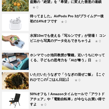
盗難の「絶望」を「希望」に変えた善意の連鎖
★ 0
待ってました。AirPods Pro 3がプライムデー後
初の14%オフです
★ 0
水深10mでも使える「写ルンです」が登場！ コン
ビニから写真のデータ化もできちゃうよ
★ 0
ホンマでっか池田教授が警鐘。近いうちにやって
くる、子どもの思考力を「AIが奪う」日
★ 0
いただいたうなぎで「うなぎの混ぜご飯」【こぐ
れひでこの｢ごはん日記｣】
★ 0
50%オフも！Amazonタイムセールで「アウトド
アチェア」や「電動自転車」が今ならお買い得で
すよ
★ 0