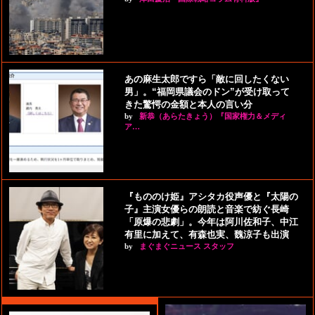
あの麻生太郎ですら「敵に回したくない
男」。“福岡県議会のドン”が受け取って
きた驚愕の金額と本人の言い分
by
新恭（あらたきょう）『国家権力＆メディ
ア…
『もののけ姫』アシタカ役声優と『太陽の
子』主演女優らの朗読と音楽で紡ぐ長崎
「原爆の悲劇」。今年は阿川佐和子、中江
有里に加えて、有森也実、魏涼子も出演
by
まぐまぐニュース スタッフ