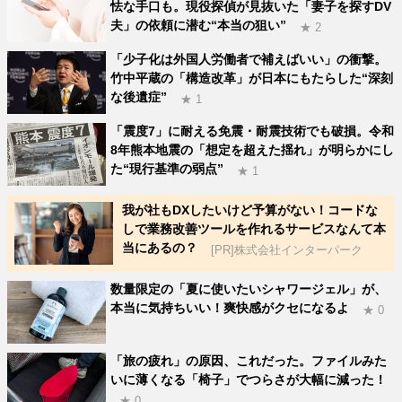
怯な手口も。現役探偵が見抜いた「妻子を探すDV
夫」の依頼に潜む“本当の狙い”
★ 2
「少子化は外国人労働者で補えばいい」の衝撃。
竹中平蔵の「構造改革」が日本にもたらした“深刻
な後遺症”
★ 1
「震度7」に耐える免震・耐震技術でも破損。令和
8年熊本地震の「想定を超えた揺れ」が明らかにし
た“現行基準の弱点”
★ 1
我が社もDXしたいけど予算がない！コードな
しで業務改善ツールを作れるサービスなんて本
当にあるの？
[PR]株式会社インターパーク
数量限定の「夏に使いたいシャワージェル」が、
本当に気持ちいい！爽快感がクセになるよ
★ 0
「旅の疲れ」の原因、これだった。ファイルみた
いに薄くなる「椅子」でつらさが大幅に減った！
★ 0