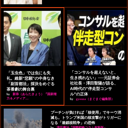
「コンサルを超えないと、
「玉虫色」では虫にも失
生き残れない」──元証券会
礼。維新“悲願”の中身なき
社社長・澤田聖陽が語る、
「副首都法」採決をめぐる
AI時代の"伴走型コンサ
茶番劇の舞台裏
ル"の正体
by
新恭（あらたきょう）『国家権
力＆メディア…
by
gyouza（まぐまぐ編集部）
プーチンが負ければ「核使用」でキーウ消
滅も。トランプ米国の核攻撃がトリガーに
なる「連鎖核戦争」の恐怖
by
津田慶治『国際戦略コラム有料版』