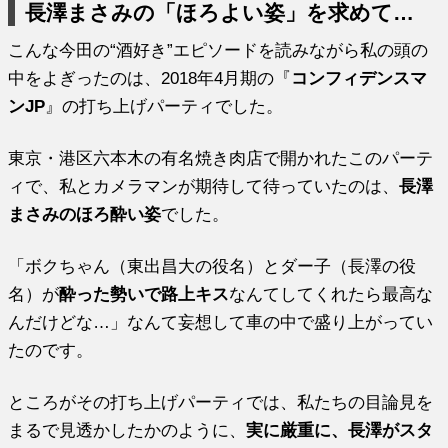
長澤まさみの「ほろよい姿」を求めて…
こんな今田の“酒好き”エピソードを読みながら私の頭の
中をよぎったのは、2018年4月期の『
コンフィデンスマ
ンJP
』の打ち上げパーティでした。
東京・港区六本木の有名焼き肉店で開かれたこのパーテ
ィで、私とカメラマンが期待して待っていたのは、
長澤
まさみのほろ酔い姿
でした。
「ボクちゃん（東出昌大の役名）とダー子（長澤の役
名）が
酔った勢いで路上キス
なんてしてくれたら最高な
んだけどな…」なんて妄想して車の中で盛り上がってい
たのです。
ところがその打ち上げパーティでは、私たちの目論見を
まるで見透かしたかのように、
実に厳重に、長澤がスタ