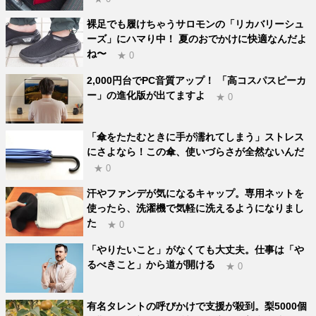
裸足でも履けちゃうサロモンの「リカバリーシュ
ーズ」にハマり中！ 夏のおでかけに快適なんだよ
ね〜
★ 0
2,000円台でPC音質アップ！ 「高コスパスピーカ
ー」の進化版が出てますよ
★ 0
「傘をたたむときに手が濡れてしまう」ストレス
にさよなら！この傘、使いづらさが全然ないんだ
★ 0
汗やファンデが気になるキャップ。専用ネットを
使ったら、洗濯機で気軽に洗えるようになりまし
た
★ 0
「やりたいこと」がなくても大丈夫。仕事は「や
るべきこと」から道が開ける
★ 0
有名タレントの呼びかけで支援が殺到。梨5000個