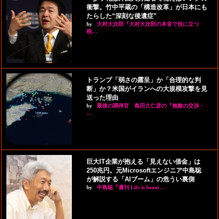
衝撃。竹中平蔵の「構造改革」が日本にも
たらした“深刻な後遺症”
by
大村大次郎『大村大次郎の本音で役に立つ
税…
トランプ「弱さの露呈」か「合理的な判
断」か？米国がイランへの大規模攻撃を見
送った理由
by
最後の調停官 島田久仁彦の『無敵の交渉・
…
巨大IT企業が抱える「見えない借金」は
250兆円。元Microsoftエンジニア中島聡
が解説する「AIブーム」の危うい裏側
by
中島聡『週刊 Life is beaut…