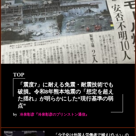
TOP
「震度7」に耐える免震・耐震技術でも
破損。令和8年熊本地震の「想定を超え
た揺れ」が明らかにした“現行基準の弱
点”
by
冷泉彰彦『冷泉彰彦のプリンストン通信』
「少子化は外国人労働者で補えばいい」の