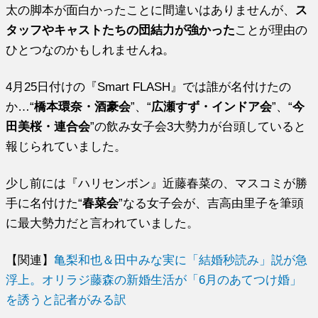
太の脚本が面白かったことに間違いはありませんが、
ス
タッフやキャストたちの団結力が強かった
ことが理由の
ひとつなのかもしれませんね。
4月25日付けの『Smart FLASH』では誰が名付けたの
か…“
橋本環奈・酒豪会
”、“
広瀬すず・インドア会
”、“
今
田美桜・連合会
”の飲み女子会3大勢力が台頭していると
報じられていました。
少し前には『ハリセンボン』近藤春菜の、マスコミが勝
手に名付けた“
春菜会
”なる女子会が、吉高由里子を筆頭
に最大勢力だと言われていました。
【関連】
亀梨和也＆田中みな実に「結婚秒読み」説が急
浮上。オリラジ藤森の新婚生活が「6月のあてつけ婚」
を誘うと記者がみる訳