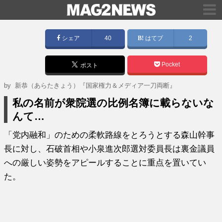
シェア
40
はてブ
2
Pocket
ポスト
by
新恭（あらたきょう）『国家権力＆メディア一刀両断』
私の名前が衆院選の比例名簿に載らないな
んて…
「党内融和」のための柔軟路線をとろうとする森山幹事
長に対し、石破首相や小泉進次郎選対委員長は裏金議員
への厳しい姿勢をアピールすることに重点を置いてい
た。