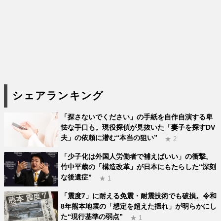
シェアランキング
「探さないでください」の手紙を自作自演する卑
怯な手口も。現役探偵が見抜いた「妻子を探すDV
夫」の依頼に潜む“本当の狙い”
★ 2
「少子化は外国人労働者で補えばいい」の衝撃。
竹中平蔵の「構造改革」が日本にもたらした“深刻
な後遺症”
★ 1
「震度7」に耐える免震・耐震技術でも破損。令和
8年熊本地震の「想定を超えた揺れ」が明らかにし
た“現行基準の弱点”
★ 1