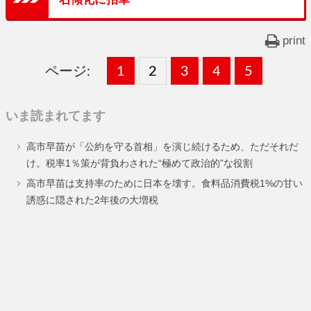
print
ページ:
固
1
固
2
,
固
3
,
固
4
,
固
5
,
定
定
定
定
定
いま読まれてます
ペ
ペ
ペ
ペ
ペ
高市早苗が「公約を守る首相」を演じ続けるため、ただそれだ
ー
ー
ー
ー
ー
け。税率1％策が背負わされた“極めて政治的”な役割
ジ
ジ
ジ
ジ
ジ
高市早苗は支持率のために日本を壊す。食料品消費税1%の甘い
誘惑に隠された2年後の大増税