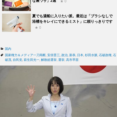
な裏ワザ」2選
★ 0
夏でも湯船に入りたい派。最近は「ブラシなしで
浴槽をキレイにできるミスト」に頼りっきりです
★ 0
カ
国内
テ
タ
国家権力＆メディア一刀両断
,
安倍晋三
,
政治
,
新恭
,
日本
,
杉田水脈
,
石破政権
,
石
ゴ
グ
破茂
,
自民党
,
萩生田光一
,
解散総選挙
,
選挙
,
高市早苗
リ
ー