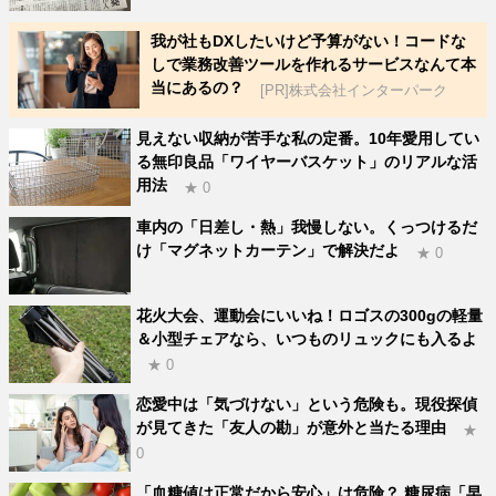
我が社もDXしたいけど予算がない！コードな
しで業務改善ツールを作れるサービスなんて本
当にあるの？
[PR]株式会社インターパーク
見えない収納が苦手な私の定番。10年愛用してい
る無印良品「ワイヤーバスケット」のリアルな活
用法
★ 0
車内の「日差し・熱」我慢しない。くっつけるだ
け「マグネットカーテン」で解決だよ
★ 0
花火大会、運動会にいいね！ロゴスの300gの軽量
＆小型チェアなら、いつものリュックにも入るよ
★ 0
恋愛中は「気づけない」という危険も。現役探偵
が見てきた「友人の勘」が意外と当たる理由
★
0
「血糖値は正常だから安心」は危険？ 糖尿病「早