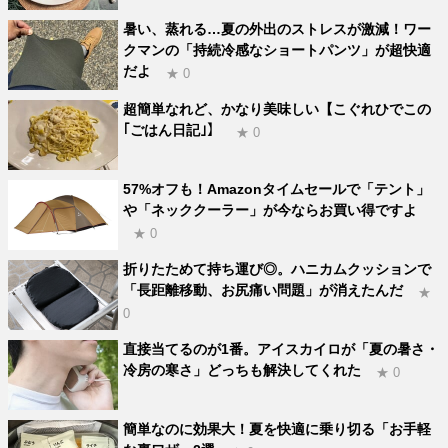
暑い、蒸れる…夏の外出のストレスが激減！ワー
クマンの「持続冷感なショートパンツ」が超快適
だよ
★ 0
超簡単なれど、かなり美味しい【こぐれひでこの
｢ごはん日記｣】
★ 0
57%オフも！Amazonタイムセールで「テント」
や「ネッククーラー」が今ならお買い得ですよ
★ 0
折りたためて持ち運び◎。ハニカムクッションで
「長距離移動、お尻痛い問題」が消えたんだ
★
0
直接当てるのが1番。アイスカイロが「夏の暑さ・
冷房の寒さ」どっちも解決してくれた
★ 0
簡単なのに効果大！夏を快適に乗り切る「お手軽