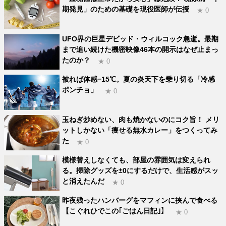
期発見」のための基礎を現役医師が伝授
★ 0
UFO界の巨星デビッド・ウィルコック急逝。最期
まで追い続けた機密映像46本の開示はなぜ止まっ
たのか？
★ 0
被れば体感−15℃。夏の炎天下を乗り切る「冷感
ポンチョ」
★ 0
玉ねぎ炒めない、肉も焼かないのにコク旨！ メリ
ットしかない「痩せる無水カレー」をつくってみ
た
★ 0
模様替えしなくても、部屋の雰囲気は変えられ
る。掃除グッズを±0にするだけで、生活感がスッ
と消えたんだ
★ 0
昨夜残ったハンバーグをマフィンに挟んで食べる
【こぐれひでこの｢ごはん日記｣】
★ 0