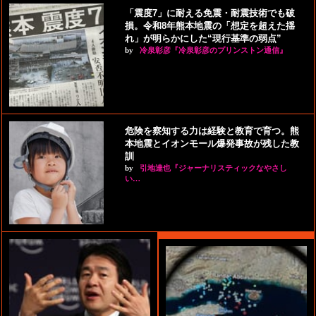
「震度7」に耐える免震・耐震技術でも破
損。令和8年熊本地震の「想定を超えた揺
れ」が明らかにした“現行基準の弱点”
by
冷泉彰彦『冷泉彰彦のプリンストン通信』
危険を察知する力は経験と教育で育つ。熊
本地震とイオンモール爆発事故が残した教
訓
by
引地達也『ジャーナリスティックなやさし
い…