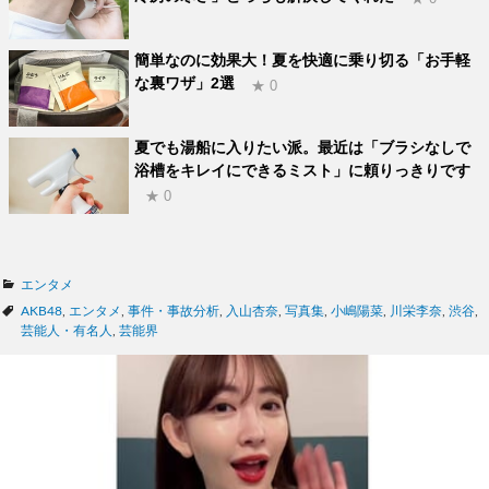
簡単なのに効果大！夏を快適に乗り切る「お手軽
な裏ワザ」2選
★ 0
夏でも湯船に入りたい派。最近は「ブラシなしで
浴槽をキレイにできるミスト」に頼りっきりです
★ 0
カ
エンタメ
テ
タ
AKB48
,
エンタメ
,
事件・事故分析
,
入山杏奈
,
写真集
,
小嶋陽菜
,
川栄李奈
,
渋谷
,
ゴ
グ
芸能人・有名人
,
芸能界
リ
ー