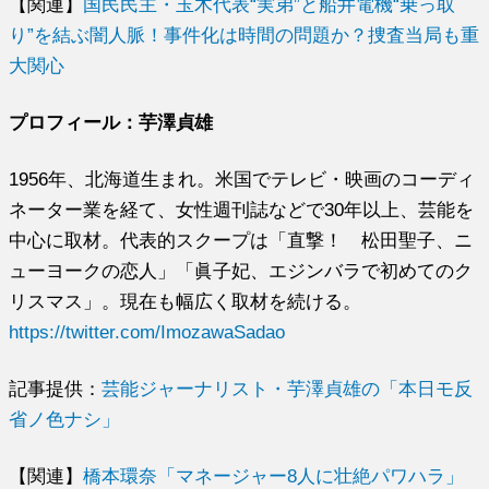
【関連】
国民民主・玉木代表“実弟”と船井電機“乗っ取
り”を結ぶ闇人脈！事件化は時間の問題か？捜査当局も重
大関心
プロフィール：芋澤貞雄
1956年、北海道生まれ。米国でテレビ・映画のコーディ
ネーター業を経て、女性週刊誌などで30年以上、芸能を
中心に取材。代表的スクープは「直撃！ 松田聖子、ニ
ューヨークの恋人」「眞子妃、エジンバラで初めてのク
リスマス」。現在も幅広く取材を続ける。
https://twitter.com/ImozawaSadao
記事提供：
芸能ジャーナリスト・芋澤貞雄の「本日モ反
省ノ色ナシ」
【関連】
橋本環奈「マネージャー8人に壮絶パワハラ」