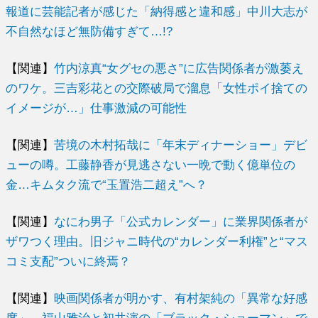
報道に芸能記者が感じた「納得感と違和感」中川大志が
不自然なほど無防備すぎて…!?
【関連】
竹内涼真“女グセの悪さ”に広告関係者が激萎え
のワケ。三吉彩花との交際破局で溜息「女性ポイ捨ての
イメージが…」仕事激減の可能性
【関連】
苦境の木村拓哉に「年末ディナーショー」デビ
ューの噂。工藤静香が見逃さない一晩で動く億単位の
金…キムタク流で“玉置浩二超え”へ？
【関連】
なにわ男子「公式カレンダー」に業界関係者が
ザワつく理由。旧ジャニ時代の“カレンダー利権”と“マス
コミ支配”ついに終焉？
【関連】
映画関係者が明かす、有村架純の「異常な好感