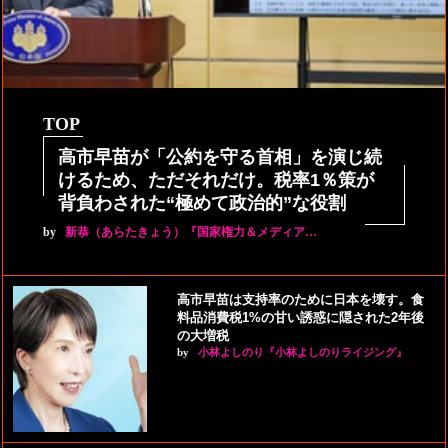
TOP
高市早苗が「公約を守る首相」を演じ続
けるため、ただそれだけ。税率1％策が
背負わされた“極めて政治的”な役割
by
新恭（あらたきょう）『国家権力＆メディア…
高市早苗は支持率のために日本を壊す。食
料品消費税1%の甘い誘惑に隠された2年後
の大増税
by
小林よしのり『小林よしのりライジング』