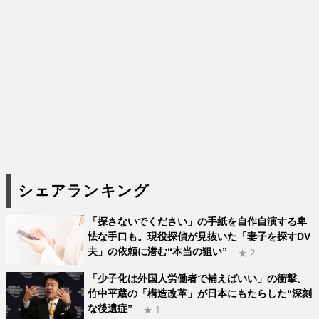
シェアランキング
「探さないでください」の手紙を自作自演する卑
怯な手口も。現役探偵が見抜いた「妻子を探すDV
夫」の依頼に潜む“本当の狙い”
★ 2
「少子化は外国人労働者で補えばいい」の衝撃。
竹中平蔵の「構造改革」が日本にもたらした“深刻
な後遺症”
★ 1