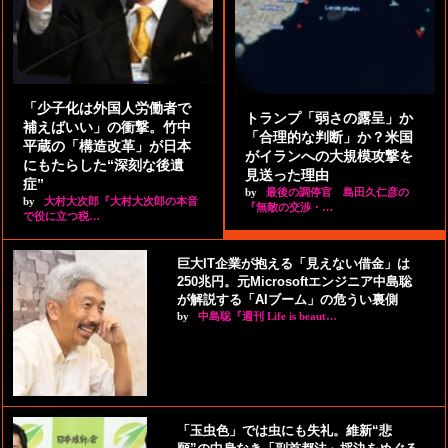
「少子化は外国人労働者で
トランプ「弱さの露呈」か
補えばいい」の衝撃。竹中
「合理的な判断」か？米国
平蔵の「構造改革」が日本
がイランへの大規模攻撃を
にもたらした“深刻な後遺
見送った理由
症”
by
最後の調停官 島田久仁彦の
by
大村大次郎『大村大次郎の本音
『無敵の交渉・…
で役に立つ税…
巨大IT企業が抱える「見えない借金」は
250兆円。元Microsoftエンジニア中島聡
が解説する「AIブーム」の危うい裏側
by
中島聡『週刊 Life is beaut…
「玉虫色」では虫にも失礼。維新“悲