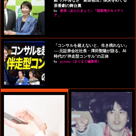
願”の中身なき「副首都法」採決をめぐる
茶番劇の舞台裏
by
新恭（あらたきょう）『国家権力＆メディ
ア…
「コンサルを超えないと、生き残れない」
──元証券会社社長・澤田聖陽が語る、AI
時代の"伴走型コンサル"の正体
by
gyouza（まぐまぐ編集部）