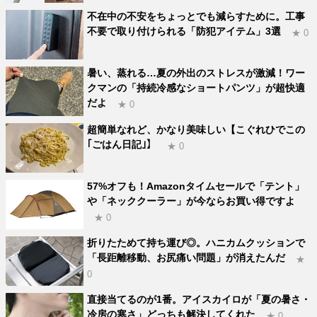
不在中の不安をちょっとでも減らすために。工事
不要で取り付けられる「防犯アイテム」3選
★ 0
暑い、蒸れる…夏の外出のストレスが激減！ワー
クマンの「持続冷感なショートパンツ」が超快適
だよ
★ 0
超簡単なれど、かなり美味しい【こぐれひでこの
｢ごはん日記｣】
★ 0
57%オフも！Amazonタイムセールで「テント」
や「ネッククーラー」が今ならお買い得ですよ
★ 0
折りたためて持ち運び◎。ハニカムクッションで
「長距離移動、お尻痛い問題」が消えたんだ
★
0
直接当てるのが1番。アイスカイロが「夏の暑さ・
冷房の寒さ」どっちも解決してくれた
★ 0