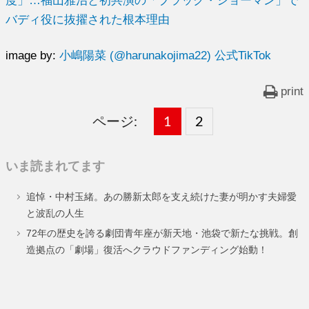
度」…福山雅治と初共演の「ブラック・ショーマン」で
バディ役に抜擢された根本理由
image by:
小嶋陽菜 (@harunakojima22) 公式TikTok
print
ページ:
固
1
固
2
,
定
定
いま読まれてます
ペ
ペ
追悼・中村玉緒。あの勝新太郎を支え続けた妻が明かす夫婦愛
ー
ー
と波乱の人生
ジ
ジ
72年の歴史を誇る劇団青年座が新天地・池袋で新たな挑戦。創
造拠点の「劇場」復活へクラウドファンディング始動！