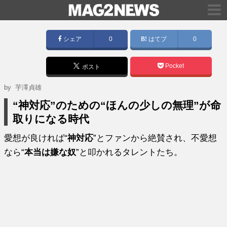
シェア
0
はてブ
0
Pocket
ポスト
by
芋澤貞雄
“神対応”のための“ほんの少しの無理”が命
取りになる時代
愛想が良ければ“
神対応
”とファンから絶賛され、不愛想
なら“
本当は嫌な奴
”と叩かれるタレントたち。