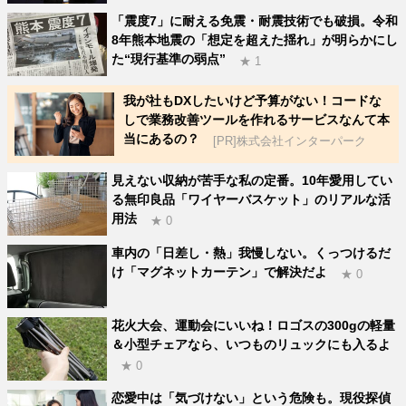
「震度7」に耐える免震・耐震技術でも破損。令和
8年熊本地震の「想定を超えた揺れ」が明らかにし
た“現行基準の弱点”
★ 1
我が社もDXしたいけど予算がない！コードな
しで業務改善ツールを作れるサービスなんて本
当にあるの？
[PR]株式会社インターパーク
見えない収納が苦手な私の定番。10年愛用してい
る無印良品「ワイヤーバスケット」のリアルな活
用法
★ 0
車内の「日差し・熱」我慢しない。くっつけるだ
け「マグネットカーテン」で解決だよ
★ 0
花火大会、運動会にいいね！ロゴスの300gの軽量
＆小型チェアなら、いつものリュックにも入るよ
★ 0
恋愛中は「気づけない」という危険も。現役探偵