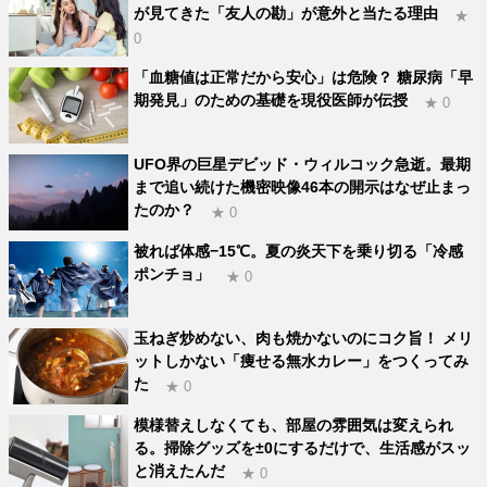
が見てきた「友人の勘」が意外と当たる理由
★
0
「血糖値は正常だから安心」は危険？ 糖尿病「早
期発見」のための基礎を現役医師が伝授
★ 0
UFO界の巨星デビッド・ウィルコック急逝。最期
まで追い続けた機密映像46本の開示はなぜ止まっ
たのか？
★ 0
被れば体感−15℃。夏の炎天下を乗り切る「冷感
ポンチョ」
★ 0
玉ねぎ炒めない、肉も焼かないのにコク旨！ メリ
ットしかない「痩せる無水カレー」をつくってみ
た
★ 0
模様替えしなくても、部屋の雰囲気は変えられ
る。掃除グッズを±0にするだけで、生活感がスッ
と消えたんだ
★ 0