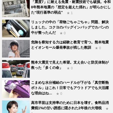
「震度7」に耐える免震・耐震技術でも破損。令和
8年熊本地震の「想定を超えた揺れ」が明らかにし
た“現行基準の弱点”
★ 1
リュックの中の「荷物ごちゃごちゃ」問題、解決
しました。コクヨのバッグインバッグでカバンの
中が整ったんだ
★ 0
危険を察知する力は経験と教育で育つ。熊本地震
とイオンモール爆発事故が残した教訓
★ 0
熊本大震災で見えた希望。支え合いと防災体制が
救った「多くの命」
★ 0
こまめな水分補給のハードルが下がる「真空断熱
ボトル」はこれ！日常でもアウトドアでも大活躍
な理由はね…
★ 0
高市早苗は支持率のために日本を壊す。食料品消
費税1%の甘い誘惑に隠された2年後の大増税
★