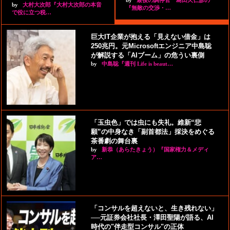
by
大村大次郎『大村大次郎の本音
『無敵の交渉・…
で役に立つ税…
巨大IT企業が抱える「見えない借金」は
250兆円。元Microsoftエンジニア中島聡
が解説する「AIブーム」の危うい裏側
by
中島聡『週刊 Life is beaut…
「玉虫色」では虫にも失礼。維新“悲
願”の中身なき「副首都法」採決をめぐる
茶番劇の舞台裏
by
新恭（あらたきょう）『国家権力＆メディ
ア…
「コンサルを超えないと、生き残れない」
──元証券会社社長・澤田聖陽が語る、AI
時代の"伴走型コンサル"の正体