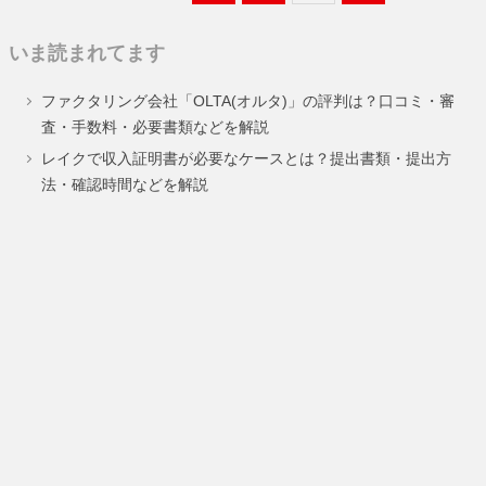
定
定
定
定
いま読まれてます
ペ
ペ
ペ
ペ
ファクタリング会社「OLTA(オルタ)」の評判は？口コミ・審
ー
ー
ー
ー
査・手数料・必要書類などを解説
ジ
ジ
ジ
ジ
レイクで収入証明書が必要なケースとは？提出書類・提出方
法・確認時間などを解説