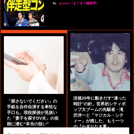
by
gyouza（まぐまぐ編集部）
没後20年に動きだす“凍った
「探さないでください」の
時計”の針。世界的シティポ
手紙を自作自演する卑怯な
ップ大ブームの先駆者・滝
手口も。現役探偵が見抜い
沢洋一と「マジカル・シテ
た「妻子を探すDV夫」の依
ィー」が残した、もう一つ
頼に潜む“本当の狙い”
の『かぎりなき夏』
by
阿部泰尚『伝説の探偵』
by
都鳥 流星