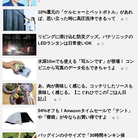
0
10%還元の「ケルヒャーとペットボトル」があれ
ば、思い立った時に高圧洗浄できるって
★ 0
リビングに溶け込む防災グッズ。パナソニックの
LEDランタンは日常使いOK
★ 0
水深10mでも使える「写ルンです」が登場！ コン
ビニから写真のデータ化もできちゃうよ
★ 0
あ、肉が美味しく感じる。コッテリしたソースも
美味しく感じる。【こぐれひでこの｢ごはん日
記｣】
★ 0
54%オフも！Amazonタイムセールで「テント」
や「寝袋」が今ならお買い得ですよ
★ 0
バッグインの小サイズで「30時間キンキン保