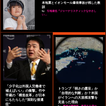
本地震とイオンモール爆発事故が残した教
訓
by
引地達也『ジャーナリスティックなやさし
い…
「少子化は外国人労働者で
トランプ「弱さの露呈」か
補えばいい」の衝撃。竹中
「合理的な判断」か？米国
平蔵の「構造改革」が日本
がイランへの大規模攻撃を
にもたらした“深刻な後遺
見送った理由
症”
by
最後の調停官 島田久仁彦の