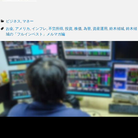
カ
ビジネス
,
マネー
テ
タ
お金
,
アメリカ
,
インフレ
,
不労所得
,
投資
,
株価
,
為替
,
資産運用
,
鈴木傾城
,
鈴木傾
ゴ
グ
城の「フルインベスト」メルマガ編
リ
ー