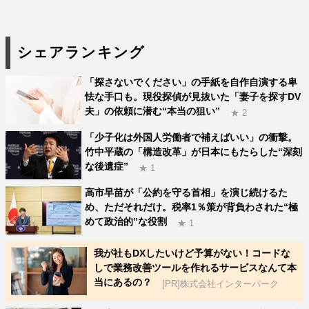
シェアランキング
「探さないでください」の手紙を自作自演する卑
怯な手口も。現役探偵が見抜いた「妻子を探すDV
夫」の依頼に潜む“本当の狙い”
★ 2
「少子化は外国人労働者で補えばいい」の衝撃。
竹中平蔵の「構造改革」が日本にもたらした“深刻
な後遺症”
★ 1
高市早苗が「公約を守る首相」を演じ続けるた
め、ただそれだけ。税率1％策が背負わされた“極
めて政治的”な役割
★ 1
我が社もDXしたいけど予算がない！コードな
しで業務改善ツールを作れるサービスなんて本
当にあるの？
[PR]株式会社インターパーク