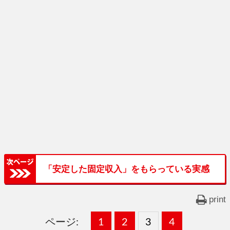
「安定した固定収入」をもらっている実感
print
ページ:
固
1
固
2
,
固
3
,
固
4
,