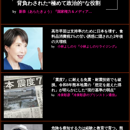
背負わされた“極めて政治的”な役割
by
新恭（あらたきょう）『国家権力＆メディア…
高市早苗は支持率のために日本を壊す。食
料品消費税1%の甘い誘惑に隠された2年後
の大増税
by
小林よしのり『小林よしのりライジング』
「震度7」に耐える免震・耐震技術でも破
損。令和8年熊本地震の「想定を超えた揺
れ」が明らかにした“現行基準の弱点”
by
冷泉彰彦『冷泉彰彦のプリンストン通信』
危険を察知する力は経験と教育で育つ。熊