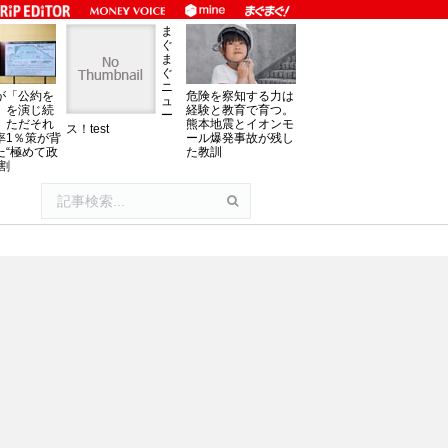
ま
ぐ
ま
ぐ
ニ
が「公約を
危険を察知する力は
ュ
」を演じ続
経験と教育で育つ。
ー
、ただそれ
熊本地震とイオンモ
ス！test
率1％策が背
ール爆発事故が残し
た“極めて政
た教訓
割