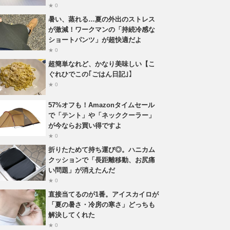
★ 0
暑い、蒸れる…夏の外出のストレス
が激減！ワークマンの「持続冷感な
ショートパンツ」が超快適だよ
★ 0
超簡単なれど、かなり美味しい【こ
ぐれひでこの｢ごはん日記｣】
★ 0
57%オフも！Amazonタイムセール
で「テント」や「ネッククーラー」
が今ならお買い得ですよ
★ 0
折りたためて持ち運び◎。ハニカム
クッションで「長距離移動、お尻痛
い問題」が消えたんだ
★ 0
直接当てるのが1番。アイスカイロが
「夏の暑さ・冷房の寒さ」どっちも
解決してくれた
★ 0