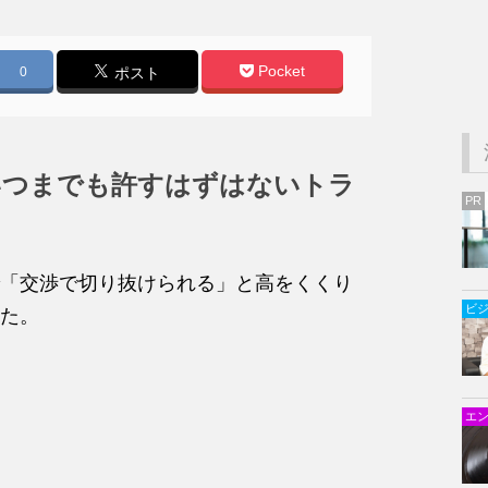
Pocket
0
ポスト
いつまでも許すはずはないトラ
PR
「交渉で切り抜けられる」と高をくくり
ビ
た。
エ