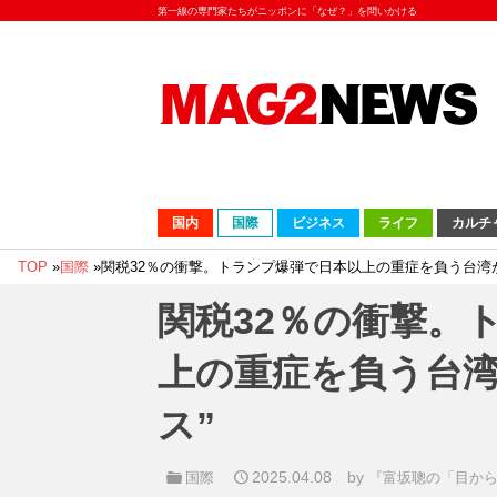
第一線の専門家たちがニッポンに「なぜ？」を問いかける
国内
国際
ビジネス
ライフ
カルチ
TOP
»
国際
»
関税32％の衝撃。トランプ爆弾で日本以上の重症を負う台湾が
関税32％の衝撃。
上の重症を負う台湾
ス”
2025.04.08
by
国際
『富坂聰の「目か