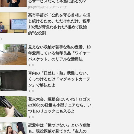
るサービスなんて本当にあるの？
[PR]株式会社インターパーク
高市早苗が「公約を守る首相」を演
じ続けるため、ただそれだけ。税率
1％策が背負わされた“極めて政治
的”な役割
 1
見えない収納が苦手な私の定番。10
年愛用している無印良品「ワイヤー
バスケット」のリアルな活用法
★ 0
車内の「日差し・熱」我慢しない。
くっつけるだけ「マグネットカーテ
ン」で解決だよ
★ 0
花火大会、運動会にいいね！ロゴス
の300gの軽量＆小型チェアなら、い
つものリュックにも入るよ
★ 0
恋愛中は「気づけない」という危険
も。現役探偵が見てきた「友人の