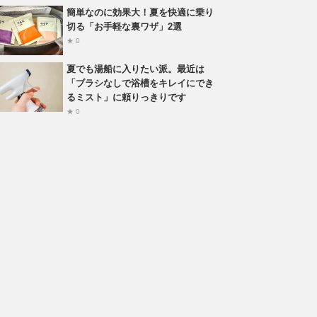
簡単なのに効果大！夏を快適に乗り
切る「お手軽な裏ワザ」2選
★ 0
夏でも湯船に入りたい派。最近は
「ブラシなしで浴槽をキレイにでき
るミスト」に頼りっきりです
★ 0