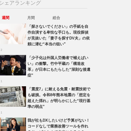
シェアランキング
週間
月間
総合
「探さないでください」の手紙を自
作自演する卑怯な手口も。現役探偵
が見抜いた「妻子を探すDV夫」の依
頼に潜む“本当の狙い”
 2
「少子化は外国人労働者で補えばい
い」の衝撃。竹中平蔵の「構造改
革」が日本にもたらした“深刻な後遺
症”
 1
「震度7」に耐える免震・耐震技術で
も破損。令和8年熊本地震の「想定を
超えた揺れ」が明らかにした“現行基
準の弱点”
 1
我が社もDXしたいけど予算がない！
コードなしで業務改善ツールを作れ