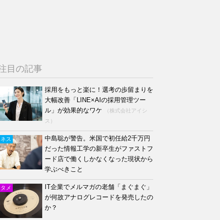
注目の記事
採用をもっと楽に！選考の歩留まりを
大幅改善「LINE×AIの採用管理ツー
ル」が効果的なワケ
（株式会社アイシ
ス）
中島聡が警告。米国で初任給2千万円
ジネス
だった情報工学の新卒生がファストフ
ード店で働くしかなくなった現状から
学ぶべきこと
IT企業でメルマガの老舗「まぐまぐ」
ンタメ
が何故アナログレコードを発売したの
か？