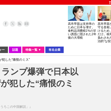
高市早苗は支持率の
高市早苗
ために日本を壊す。
守る首相
食料品消費税1%の甘
けるため
い誘惑に隠された2年
だけ。税
後の大増税
負わされ
治的”な役
ャー
話題
特集一覧 ▼
有名企業
犯した“痛恨のミス”
トランプ爆弾で日本以
が犯した“痛恨のミ
らうろこの中国解説」』