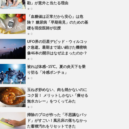
勘」が意外と当たる理由
★ 0
「血糖値は正常だから安心」は危
険？ 糖尿病「早期発見」のための基
礎を現役医師が伝授
★ 0
UFO界の巨星デビッド・ウィルコッ
ク急逝。最期まで追い続けた機密映
像46本の開示はなぜ止まったのか？
★ 0
被れば体感−15℃。夏の炎天下を乗
り切る「冷感ポンチョ」
★ 0
玉ねぎ炒めない、肉も焼かないのに
コク旨！ メリットしかない「痩せる
無水カレー」をつくってみた
★ 0
掃除のプロが作った「不思議なパッ
ド」がすごい！風呂床の落ちなかっ
た蓄積汚れをリセットできた