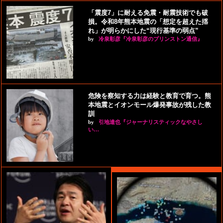
「震度7」に耐える免震・耐震技術でも破
損。令和8年熊本地震の「想定を超えた揺
れ」が明らかにした“現行基準の弱点”
by
冷泉彰彦『冷泉彰彦のプリンストン通信』
危険を察知する力は経験と教育で育つ。熊
本地震とイオンモール爆発事故が残した教
訓
by
引地達也『ジャーナリスティックなやさし
い…