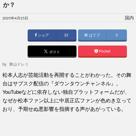
か？
投
国内
2025年4月25日
稿
日:
シェア
32
はてブ
0
Pocket
ポスト
by 東山ドレミ
松本人志が芸能活動を再開することがわかった。その舞
台はサブスク配信の『ダウンタウンチャンネル』。
YouTubeなどに依存しない独自プラットフォームだが、
なぜか松本ファン以上に中居正広ファンが色めき立って
おり、予期せぬ悪影響を指摘する声があがっている。