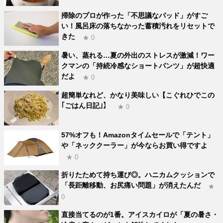
掃除のプロが作った「不思議なパッド」がすご
い！風呂床の落ちなかった蓄積汚れをリセットで
きた
★ 0
暑い、蒸れる…夏の外出のストレスが激減！ワー
クマンの「持続冷感なショートパンツ」が超快適
だよ
★ 0
超簡単なれど、かなり美味しい【こぐれひでこの
｢ごはん日記｣】
★ 0
57%オフも！Amazonタイムセールで「テント」
や「ネッククーラー」が今ならお買い得ですよ
★ 0
折りたためて持ち運び◎。ハニカムクッションで
「長距離移動、お尻痛い問題」が消えたんだ
★
0
直接当てるのが1番。アイスカイロが「夏の暑さ・