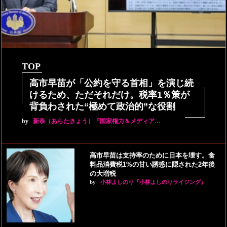
TOP
高市早苗が「公約を守る首相」を演じ続
けるため、ただそれだけ。税率1％策が
背負わされた“極めて政治的”な役割
by
新恭（あらたきょう）『国家権力＆メディア…
高市早苗は支持率のために日本を壊す。食
料品消費税1%の甘い誘惑に隠された2年後
の大増税
by
小林よしのり『小林よしのりライジング』