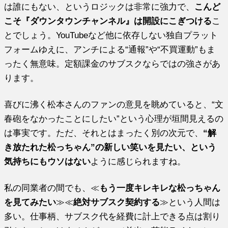
は誰にもない、というロジックは非常に強力で、
こんど
こそ『ダウンタウンチャンネル』は開設にこぎつける
こ
とでしょう。YouTubeなど他に依存しない独自プラット
フォームゆえに、アンチによる“通報”や“不買運動”もま
ったく無意味。定額課金のサブスクならではの強さがあ
ります。
喜びに沸く松本さんのファンの意見を眺めていると、“文
春砲をなかったことにしたい”という心理が垣間見えるの
は事実です。ただ、それとはまったく別の次元で、
“解
き放たれた松っちゃん”の新しい笑いを見たい、という
気持ちにもウソはない
ように感じられますね。
私の同業者の間でも、≪
もう一度キレキレな松っちゃん
を見てみたい
≫≪
絶対サブスク契約する
≫という人間は
多い。仕事柄、サブスク代を経費に計上できる点は割り