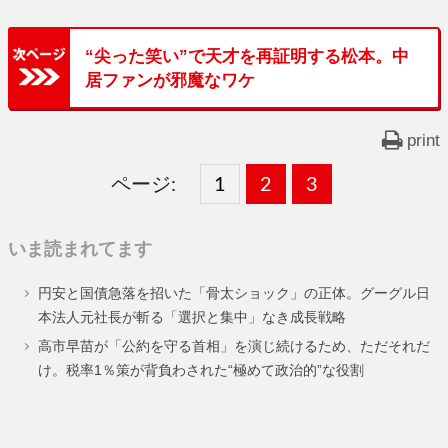
“尖った笑い”で天才を再証明する松本。中
居ファンが邪魔なワケ
print
ページ:
固
1
固
2
,
固
3
,
定
定
定
いま読まれてます
ペ
ペ
ペ
円安と国債急落を招いた「骨太ショック」の正体。グーグル日
ー
ー
ー
本法人元社長が斬る「選択と集中」なき成長戦略
ジ
ジ
ジ
高市早苗が「公約を守る首相」を演じ続けるため、ただそれだ
け。税率1％策が背負わされた“極めて政治的”な役割