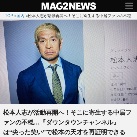
TOP
»
国内
»
松本人志が活動再開へ！そこに寄生する中居ファンの不穏…『
松本人志が活動再開へ！そこに寄生する中居フ
ァンの不穏…『ダウンタウンチャンネル』
は“尖った笑い”で松本の天才を再証明できる