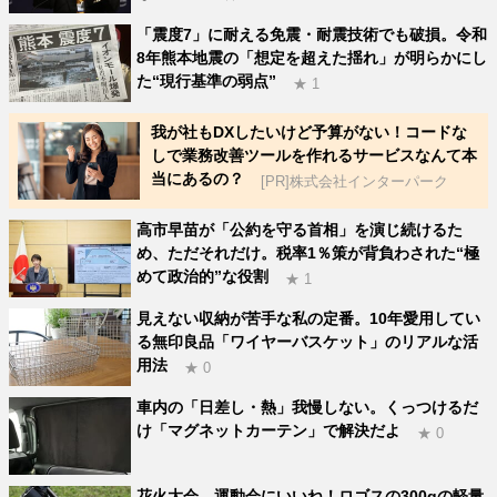
「震度7」に耐える免震・耐震技術でも破損。令和
8年熊本地震の「想定を超えた揺れ」が明らかにし
た“現行基準の弱点”
★ 1
我が社もDXしたいけど予算がない！コードな
しで業務改善ツールを作れるサービスなんて本
当にあるの？
[PR]株式会社インターパーク
高市早苗が「公約を守る首相」を演じ続けるた
め、ただそれだけ。税率1％策が背負わされた“極
めて政治的”な役割
★ 1
見えない収納が苦手な私の定番。10年愛用してい
る無印良品「ワイヤーバスケット」のリアルな活
用法
★ 0
車内の「日差し・熱」我慢しない。くっつけるだ
け「マグネットカーテン」で解決だよ
★ 0
花火大会、運動会にいいね！ロゴスの300gの軽量