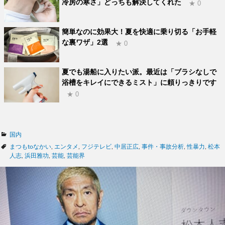
冷房の寒さ」どっちも解決してくれた
★ 0
簡単なのに効果大！夏を快適に乗り切る「お手軽
な裏ワザ」2選
★ 0
夏でも湯船に入りたい派。最近は「ブラシなしで
浴槽をキレイにできるミスト」に頼りっきりです
★ 0
カ
国内
テ
タ
まつもtoなかい
,
エンタメ
,
フジテレビ
,
中居正広
,
事件・事故分析
,
性暴力
,
松本
ゴ
グ
人志
,
浜田雅功
,
芸能
,
芸能界
リ
ー