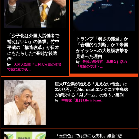
「少子化は外国人労働者で
トランプ「弱さの露呈」か
補えばいい」の衝撃。竹中
「合理的な判断」か？米国
平蔵の「構造改革」が日本
がイランへの大規模攻撃を
にもたらした“深刻な後遺
見送った理由
症”
by
最後の調停官 島田久仁彦の
by
大村大次郎『大村大次郎の本音
『無敵の交渉・…
で役に立つ税…
巨大IT企業が抱える「見えない借金」は
250兆円。元Microsoftエンジニア中島聡
が解説する「AIブーム」の危うい裏側
by
中島聡『週刊 Life is beaut…
「玉虫色」では虫にも失礼。維新“悲