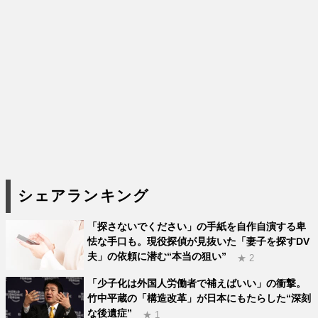
シェアランキング
「探さないでください」の手紙を自作自演する卑
怯な手口も。現役探偵が見抜いた「妻子を探すDV
夫」の依頼に潜む“本当の狙い”
★ 2
「少子化は外国人労働者で補えばいい」の衝撃。
竹中平蔵の「構造改革」が日本にもたらした“深刻
な後遺症”
★ 1