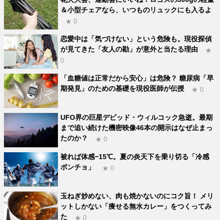
＆小型チェアなら、いつものリュックにも入るよ
★ 0
恋愛中は「気づけない」という危険も。現役探偵
が見てきた「友人の勘」が意外と当たる理由
★
0
「血糖値は正常だから安心」は危険？ 糖尿病「早
期発見」のための基礎を現役医師が伝授
★ 0
UFO界の巨星デビッド・ウィルコック急逝。最期
まで追い続けた機密映像46本の開示はなぜ止まっ
たのか？
★ 0
被れば体感−15℃。夏の炎天下を乗り切る「冷感
ポンチョ」
★ 0
玉ねぎ炒めない、肉も焼かないのにコク旨！ メリ
ットしかない「痩せる無水カレー」をつくってみ
た
★ 0