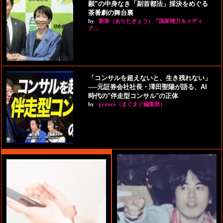
願”の中身なき「副首都法」採決をめぐる
茶番劇の舞台裏
by
新恭（あらたきょう）『国家権力＆メディ
ア…
「コンサルを超えないと、生き残れない」
──元証券会社社長・澤田聖陽が語る、AI
時代の"伴走型コンサル"の正体
by
gyouza（まぐまぐ編集部）