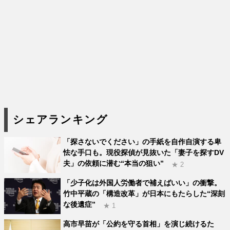
シェアランキング
「探さないでください」の手紙を自作自演する卑
怯な手口も。現役探偵が見抜いた「妻子を探すDV
夫」の依頼に潜む“本当の狙い”
★ 2
「少子化は外国人労働者で補えばいい」の衝撃。
竹中平蔵の「構造改革」が日本にもたらした“深刻
な後遺症”
★ 1
高市早苗が「公約を守る首相」を演じ続けるた