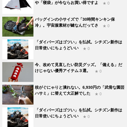
や「寝袋」が今ならお買い得ですよ
★ 0
バッグインの小サイズで「30時間キンキン保
冷」。宇宙服素材が鍵なんだってさ
★ 0
「ダイバーズはゴツい」を払拭。シチズン新作は
日常使いにちょうどいい
★ 0
今、改めて見直したい防災グッズ。「備える」だ
けじゃない優秀アイテム３選。
★ 0
枝がぐにゃりと潰れない。6,930円の「武骨な園芸
ハサミ」に替えて大正解でした
★ 0
「ダイバーズはゴツい」を払拭。シチズン新作は
日常使いにちょうどいい
★ 0