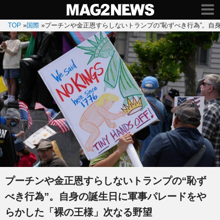
TOP
»
国際
»
プーチンや金正恩すらしないトランプの“恥ずべき行為”。自
プーチンや金正恩すらしないトランプの“恥ず
べき行為”。自身の誕生日に軍事パレードをや
らかした「裸の王様」次なる野望