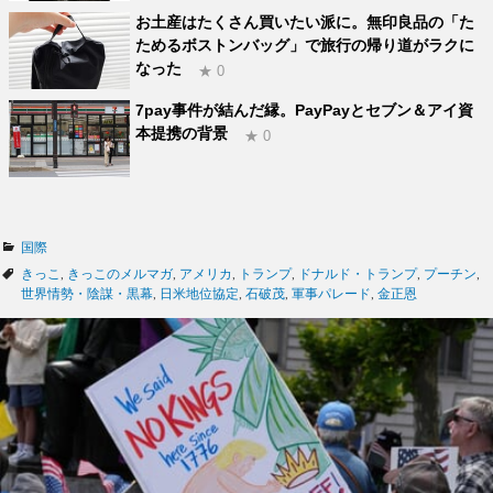
お土産はたくさん買いたい派に。無印良品の「た
ためるボストンバッグ」で旅行の帰り道がラクに
なった
★ 0
7pay事件が結んだ縁。PayPayとセブン＆アイ資
本提携の背景
★ 0
カ
国際
テ
タ
きっこ
,
きっこのメルマガ
,
アメリカ
,
トランプ
,
ドナルド・トランプ
,
プーチン
,
ゴ
グ
世界情勢・陰謀・黒幕
,
日米地位協定
,
石破茂
,
軍事パレード
,
金正恩
リ
ー