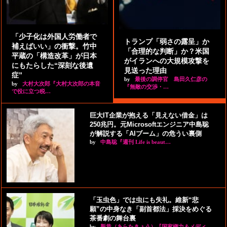
「少子化は外国人労働者で
トランプ「弱さの露呈」か
補えばいい」の衝撃。竹中
「合理的な判断」か？米国
平蔵の「構造改革」が日本
がイランへの大規模攻撃を
にもたらした“深刻な後遺
見送った理由
症”
by
最後の調停官 島田久仁彦の
by
大村大次郎『大村大次郎の本音
『無敵の交渉・…
で役に立つ税…
巨大IT企業が抱える「見えない借金」は
250兆円。元Microsoftエンジニア中島聡
が解説する「AIブーム」の危うい裏側
by
中島聡『週刊 Life is beaut…
「玉虫色」では虫にも失礼。維新“悲
願”の中身なき「副首都法」採決をめぐる
茶番劇の舞台裏
by
新恭（あらたきょう）『国家権力＆メディ