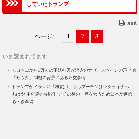
していたトランプ
print
ページ:
固
1
固
2
,
固
3
,
定
定
定
いま読まれてます
ペ
ペ
ペ
モロッコから6万人の不法移民が流入のナゼ。スペインの飛び地
ー
ー
ー
「セウタ」問題の背景にある外交事情
ジ
ジ
ジ
トランプがイランに「核使用」ならプーチンはウクライナへ。
もはや“不可避の核戦争”とその後の世界を救うため日本が進め
るべき準備