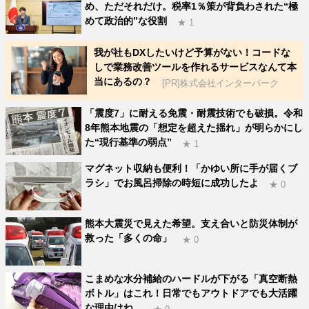
め、ただそれだけ。税率1％策が背負わされた“極
めて政治的”な役割
★ 1
我が社もDXしたいけど予算がない！コードな
しで業務改善ツールを作れるサービスなんて本
当にあるの？
[PR]株式会社インターパーク
「震度7」に耐える免震・耐震技術でも破損。令和
8年熊本地震の「想定を超えた揺れ」が明らかにし
た“現行基準の弱点”
★ 1
マグネット収納も便利！「かゆい所に手が届くブ
ラシ」でお風呂掃除の時短に成功したよ
★ 0
熊本大震災で見えた希望。支え合いと防災体制が
救った「多くの命」
★ 0
こまめな水分補給のハードルが下がる「真空断熱
ボトル」はこれ！日常でもアウトドアでも大活躍
な理由はね…