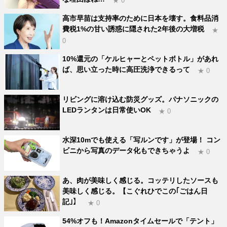
★ 0
高市早苗は支持率のために日本を壊す。食料品消
費税1%の甘い誘惑に隠された2年後の大増税
★
0
10%還元の「ケルヒャーとペットボトル」があれ
ば、思い立った時に高圧洗浄できるって
★ 0
リビングに溶け込む防災グッズ。パナソニックの
LEDランタンは日常使いOK
★ 0
水深10mでも使える「写ルンです」が登場！ コン
ビニから写真のデータ化もできちゃうよ
★ 0
あ、肉が美味しく感じる。コッテリしたソースも
美味しく感じる。【こぐれひでこの｢ごはん日
記｣】
★ 0
54%オフも！Amazonタイムセールで「テント」