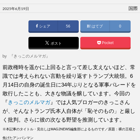
投
国際
2025年6月19日
稿
日:
シェア
56
はてブ
0
Pocket
ポスト
by
『きっこのメルマガ』
前政権時を遥かに上回ると言って差し支えないほど、常
識では考えられない言動を繰り返すトランプ大統領。6
月14日の自身の誕生日に34年ぶりとなる軍事パレードを
敢行したことも、大きな物議を醸しています。今回の
『
きっこのメルマガ
』では人気ブロガーのきっこさん
が、そんなトランプ氏本人自体が「恥そのもの」と厳し
く批判。さらに彼の次なる野望を推測しています。
※本記事のタイトル・見出しはMAG2NEWS編集部によるものです／原題：裸の王様と
焦げたアンパンマン