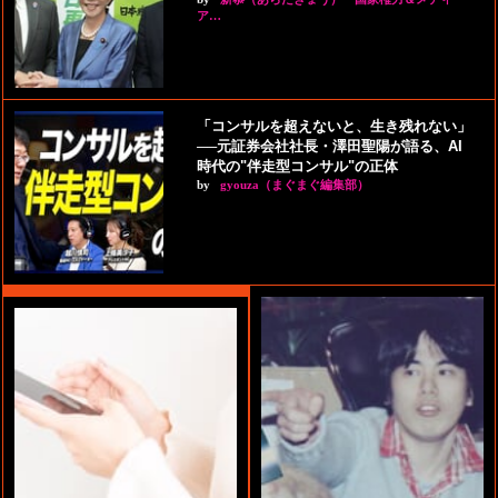
ア…
「コンサルを超えないと、生き残れない」
──元証券会社社長・澤田聖陽が語る、AI
時代の"伴走型コンサル"の正体
by
gyouza（まぐまぐ編集部）