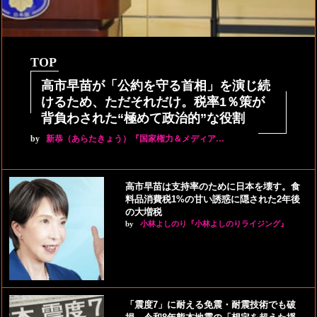
TOP
高市早苗が「公約を守る首相」を演じ続
けるため、ただそれだけ。税率1％策が
背負わされた“極めて政治的”な役割
by
新恭（あらたきょう）『国家権力＆メディア…
高市早苗は支持率のために日本を壊す。食
料品消費税1%の甘い誘惑に隠された2年後
の大増税
by
小林よしのり『小林よしのりライジング』
「震度7」に耐える免震・耐震技術でも破