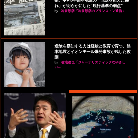
損。令和8年熊本地震の「想定を超えた揺
れ」が明らかにした“現行基準の弱点”
by
冷泉彰彦『冷泉彰彦のプリンストン通信』
危険を察知する力は経験と教育で育つ。熊
本地震とイオンモール爆発事故が残した教
訓
by
引地達也『ジャーナリスティックなやさし
い…