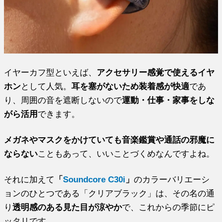
イヤーカフ型といえば、
アクセサリー感覚で使えるイヤ
ホン
として人気。
耳を塞がないため装着感が快適
であ
り、周囲の音を遮断しないので
運動・仕事・家事をしな
がら活用
できます。
メガネやマスクをかけていても音楽鑑賞や通話の邪魔に
ならない
こともあって、いいことづくめなんですよね。
それに加えて
「
Soundcore C30i
」
のカラーバリエーシ
ョンのひとつである「クリアブラック」は、その名の通
り
透明感のある見た目が涼やか
で、これからの季節にピ
ッタリです。