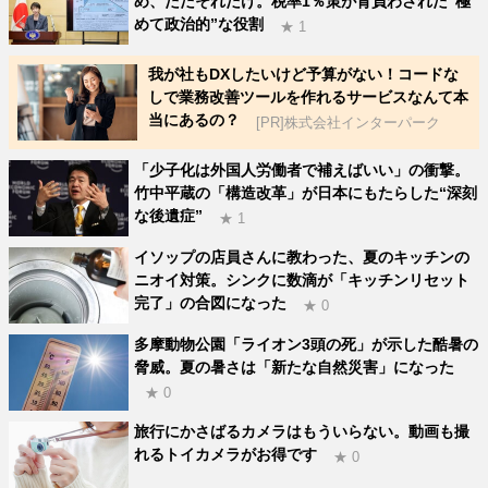
め、ただそれだけ。税率1％策が背負わされた“極
めて政治的”な役割
★ 1
我が社もDXしたいけど予算がない！コードな
しで業務改善ツールを作れるサービスなんて本
当にあるの？
[PR]株式会社インターパーク
「少子化は外国人労働者で補えばいい」の衝撃。
竹中平蔵の「構造改革」が日本にもたらした“深刻
な後遺症”
★ 1
イソップの店員さんに教わった、夏のキッチンの
ニオイ対策。シンクに数滴が「キッチンリセット
完了」の合図になった
★ 0
多摩動物公園「ライオン3頭の死」が示した酷暑の
脅威。夏の暑さは「新たな自然災害」になった
★ 0
旅行にかさばるカメラはもういらない。動画も撮
れるトイカメラがお得です
★ 0