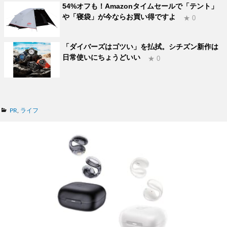
54%オフも！Amazonタイムセールで「テント」
や「寝袋」が今ならお買い得ですよ
★ 0
「ダイバーズはゴツい」を払拭。シチズン新作は
日常使いにちょうどいい
★ 0
カ
PR
,
ライフ
テ
ゴ
リ
ー