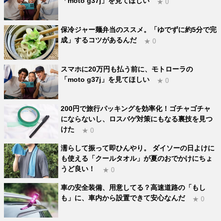
「moto g37j」を見てほしい
★ 0
保冷ジャー麺弁当のススメ。「ゆでずに約5分で完
成」するコツがあるんだ
★ 0
スマホに20万円も払う前に、モトローラの
「moto g37j」を見てほしい
★ 0
200円で旅行パッキングを効率化！ゴチャゴチャ
にならないし、ロスバゲ対策にもなる裏技を見つ
けた
★ 0
濡らして振って即ひんやり。 ダイソーの日よけに
も使える「クールタオル」が夏のおでかけにちょ
うど良い！
★ 0
車の安全装備、用意してる？高速道路の「もし
も」に、車内から設置できて安心なんだ
★ 0