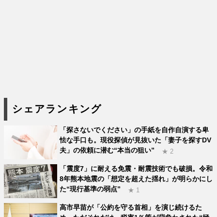
シェアランキング
「探さないでください」の手紙を自作自演する卑
怯な手口も。現役探偵が見抜いた「妻子を探すDV
夫」の依頼に潜む“本当の狙い”
★ 2
「震度7」に耐える免震・耐震技術でも破損。令和
8年熊本地震の「想定を超えた揺れ」が明らかにし
た“現行基準の弱点”
★ 1
高市早苗が「公約を守る首相」を演じ続けるた