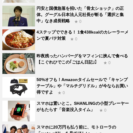
円安と国債急落を招いた「骨太ショック」の正
体。グーグル日本法人元社長が斬る「選択と集
中」なき成長戦略
★ 0
4ステップでできる！ 1食438kcalのカレーラーメ
ンで夏バテ対策
★ 0
昨夜残ったハンバーグをマフィンに挟んで食べる
【こぐれひでこの｢ごはん日記｣】
★ 0
50%オフも！Amazonタイムセールで「キャンプ
テーブル」や「マルチグリドル」が今ならお買い
得ですよ
★ 0
スマホは置いとこ。SHANLINGの小型プレーヤー
がもたらす「音楽没入タイム」
★ 0
スマホに20万円も払う前に、モトローラの