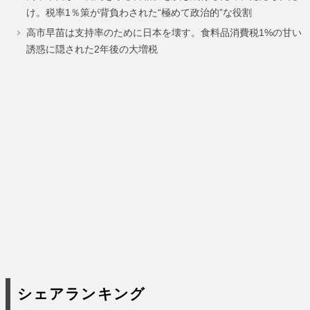
ー
ー
ー
ー
け。税率1％策が背負わされた“極めて政治的”な役割
ジ
ジ
ジ
ジ
高市早苗は支持率のために日本を壊す。食料品消費税1%の甘い
誘惑に隠された2年後の大増税
シェアランキング