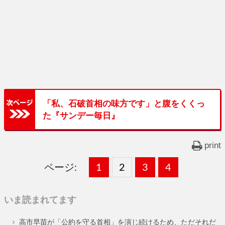
「私、石破首相の味方です」と腹をくくっ
た『サンデー毎日』
print
ページ:
固
1
固
2
,
固
3
,
固
4
,
定
定
定
定
いま読まれてます
ペ
ペ
ペ
ペ
高市早苗が「公約を守る首相」を演じ続けるため、ただそれだ