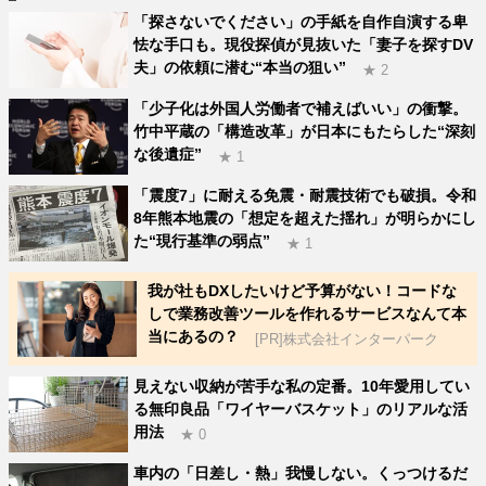
「探さないでください」の手紙を自作自演する卑
怯な手口も。現役探偵が見抜いた「妻子を探すDV
夫」の依頼に潜む“本当の狙い”
★ 2
「少子化は外国人労働者で補えばいい」の衝撃。
竹中平蔵の「構造改革」が日本にもたらした“深刻
な後遺症”
★ 1
「震度7」に耐える免震・耐震技術でも破損。令和
8年熊本地震の「想定を超えた揺れ」が明らかにし
た“現行基準の弱点”
★ 1
我が社もDXしたいけど予算がない！コードな
しで業務改善ツールを作れるサービスなんて本
当にあるの？
[PR]株式会社インターパーク
見えない収納が苦手な私の定番。10年愛用してい
る無印良品「ワイヤーバスケット」のリアルな活
用法
★ 0
車内の「日差し・熱」我慢しない。くっつけるだ