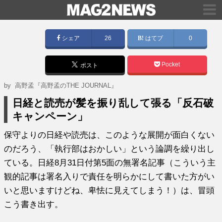
シェア
26
はてブ
0
Pocket
ポスト
by
高野孟『高野孟のTHE JOURNAL』
日経と読売が髪を振り乱して張る「反石破
キャンペーン」
保守よりの日経や読売は、このような展開が面白くない
のだろう、「執行部はおかしい」という論調を繰り出し
ている。日経8月31日付第5面の無署名記事（こういう主
観的記事は署名入りで責任を明らかにして書いた方がい
いと思いますけどね、卑怯に見えてしまう！）は、冒頭
こう書き出す。