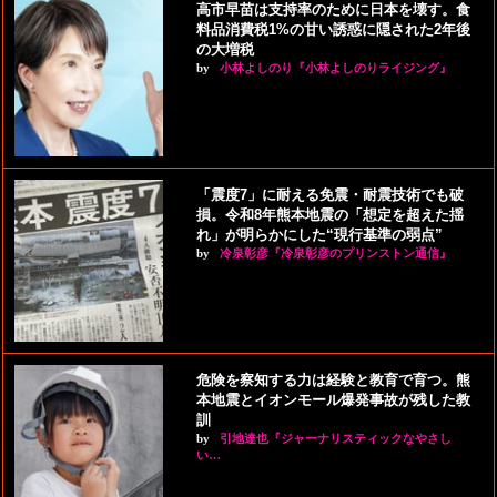
高市早苗は支持率のために日本を壊す。食
料品消費税1%の甘い誘惑に隠された2年後
の大増税
by
小林よしのり『小林よしのりライジング』
「震度7」に耐える免震・耐震技術でも破
損。令和8年熊本地震の「想定を超えた揺
れ」が明らかにした“現行基準の弱点”
by
冷泉彰彦『冷泉彰彦のプリンストン通信』
危険を察知する力は経験と教育で育つ。熊
本地震とイオンモール爆発事故が残した教
訓
by
引地達也『ジャーナリスティックなやさし
い…