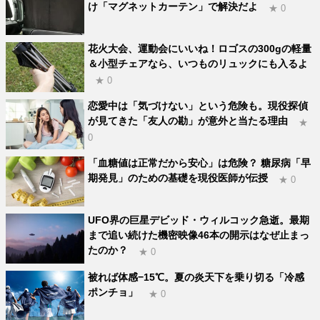
け「マグネットカーテン」で解決だよ
★ 0
花火大会、運動会にいいね！ロゴスの300gの軽量
＆小型チェアなら、いつものリュックにも入るよ
★ 0
恋愛中は「気づけない」という危険も。現役探偵
が見てきた「友人の勘」が意外と当たる理由
★
0
「血糖値は正常だから安心」は危険？ 糖尿病「早
期発見」のための基礎を現役医師が伝授
★ 0
UFO界の巨星デビッド・ウィルコック急逝。最期
まで追い続けた機密映像46本の開示はなぜ止まっ
たのか？
★ 0
被れば体感−15℃。夏の炎天下を乗り切る「冷感
ポンチョ」
★ 0