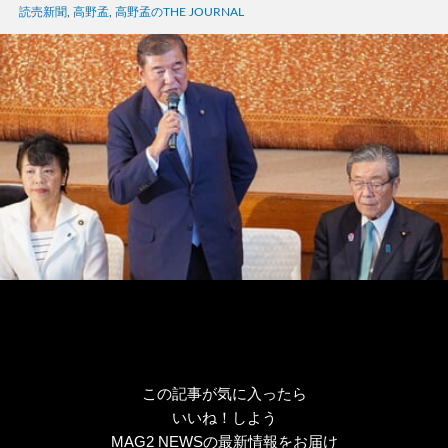
ゴ
グ
読売新聞
,
高野孟
,
高野孟のTHE JOURNAL
リ
ー
この記事が気に入ったら
いいね！しよう
MAG2 NEWSの最新情報をお届け