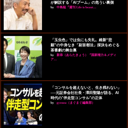
が解説する「AIブーム」の危うい裏側
by
中島聡『週刊 Life is beaut…
「玉虫色」では虫にも失礼。維新“悲
願”の中身なき「副首都法」採決をめぐる
茶番劇の舞台裏
by
新恭（あらたきょう）『国家権力＆メディ
ア…
「コンサルを超えないと、生き残れない」
──元証券会社社長・澤田聖陽が語る、AI
時代の"伴走型コンサル"の正体
by
gyouza（まぐまぐ編集部）