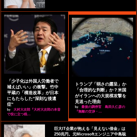
「少子化は外国人労働者で
トランプ「弱さの露呈」か
補えばいい」の衝撃。竹中
「合理的な判断」か？米国
平蔵の「構造改革」が日本
がイランへの大規模攻撃を
にもたらした“深刻な後遺
見送った理由
症”
by
最後の調停官 島田久仁彦の
by
大村大次郎『大村大次郎の本音
『無敵の交渉・…
で役に立つ税…
巨大IT企業が抱える「見えない借金」は
250兆円。元Microsoftエンジニア中島聡