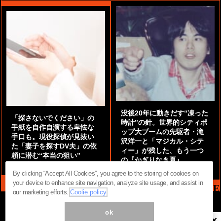
没後20年に動きだす“凍った
「探さないでください」の
時計”の針。世界的シティポ
手紙を自作自演する卑怯な
ップ大ブームの先駆者・滝
手口も。現役探偵が見抜い
沢洋一と「マジカル・シテ
た「妻子を探すDV夫」の依
ィー」が残した、もう一つ
頼に潜む“本当の狙い”
の『かぎりなき夏』
by
阿部泰尚『伝説の探偵』
by
都鳥 流星
By clicking “Accept All Cookies”, you agree to the storing of cookies on
your device to enhance site navigation, analyze site usage, and assist in
MAG2 NEWS HEADLINE
our marketing efforts.
Coolie policy
ok
×