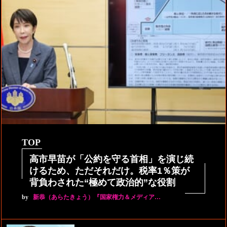
TOP
高市早苗が「公約を守る首相」を演じ続
けるため、ただそれだけ。税率1％策が
背負わされた“極めて政治的”な役割
by
新恭（あらたきょう）『国家権力＆メディア…