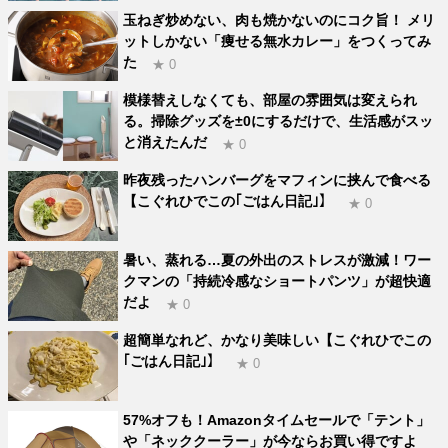
玉ねぎ炒めない、肉も焼かないのにコク旨！ メリ
ットしかない「痩せる無水カレー」をつくってみ
た
★ 0
模様替えしなくても、部屋の雰囲気は変えられ
る。掃除グッズを±0にするだけで、生活感がスッ
と消えたんだ
★ 0
昨夜残ったハンバーグをマフィンに挟んで食べる
【こぐれひでこの｢ごはん日記｣】
★ 0
暑い、蒸れる…夏の外出のストレスが激減！ワー
クマンの「持続冷感なショートパンツ」が超快適
だよ
★ 0
超簡単なれど、かなり美味しい【こぐれひでこの
｢ごはん日記｣】
★ 0
57%オフも！Amazonタイムセールで「テント」
や「ネッククーラー」が今ならお買い得ですよ