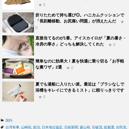
★ 0
折りたためて持ち運び◎。ハニカムクッションで
「長距離移動、お尻痛い問題」が消えたんだ
★
0
直接当てるのが1番。アイスカイロが「夏の暑さ・
冷房の寒さ」どっちも解決してくれた
★ 0
簡単なのに効果大！夏を快適に乗り切る「お手軽
な裏ワザ」2選
★ 0
夏でも湯船に入りたい派。最近は「ブラシなしで
浴槽をキレイにできるミスト」に頼りっきりです
★ 0
カ
国内
テ
タ
台湾有事
,
山崎拓
,
政治
,
日米地位協定
,
日経新聞
,
森山裕
,
石破茂
,
総裁選
,
自民党
,