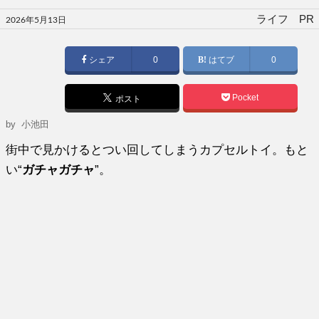
投
ライフ PR
2026年5月13日
稿
日:
シェア
0
はてブ
0
Pocket
ポスト
by
小池田
街中で見かけるとつい回してしまうカプセルトイ。もと
い“
ガチャガチャ
”。