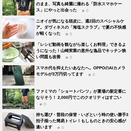
のまま、写真も綺麗に撮れる「防水スマホケー
ス」にやっと出会った
★ 0
ニオイが気になる頭皮に、週2回のスペシャルケ
ア。ダヴィネスの「海塩スクラブ」で夏の不快感
が軽くなった
★ 0
「レシピ動画を観ながら楽しくお料理」できるよ
うになった！山崎実業の意外な逸品でキッチン狭
い問題も改善
★ 0
スマホ代を抑えたいあなたへ。OPPOのAIカメラ
モデルが3万円切ってます
★ 0
ファミマの「ショートパンツ」が夏場の新定番に
なりそう！ 2,000円でこのクオリティはすごい
★ 0
持ち運び・普段の保管・いざという時の使い勝手3
拍子揃った簡易トイレ！もしものときの安心感が
違います
★ 0