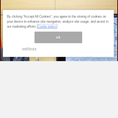
By clicking “Accept All Cookies”, you agree to the storing of cookies on
your device to enhance site navigation, analyze site usage, and assist in
our marketing efforts.
Coolie policy
ok
settings
TOP
高市早苗が「公約を守る首相」を演じ続
けるため、ただそれだけ。税率1％策が