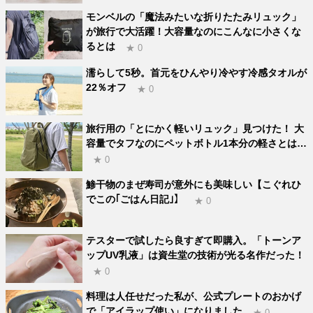
モンベルの「魔法みたいな折りたたみリュック」
が旅行で大活躍！大容量なのにこんなに小さくな
るとは
★ 0
濡らして5秒。首元をひんやり冷やす冷感タオルが
22％オフ
★ 0
旅行用の「とにかく軽いリュック」見つけた！ 大
容量でタフなのにペットボトル1本分の軽さとは…
★ 0
鯵干物のまぜ寿司が意外にも美味しい【こぐれひ
でこの｢ごはん日記｣】
★ 0
テスターで試したら良すぎて即購入。「トーンア
ップUV乳液」は資生堂の技術が光る名作だった！
★ 0
料理は人任せだった私が、公式プレートのおかげ
で「アイラップ使い」になりました
★ 0