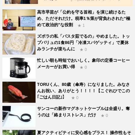
高市早苗が「公約を守る首相」を演じ続けるた
め、ただそれだけ。税率1％策が背負わされた“極
めて政治的”な役割
★ 1
ズボラの私「パスタ茹でるの」やめました。トッ
プバリュの1食86円「冷凍スパゲッティ」で夏休
みランチが楽ちんに
★ 0
忙しい朝も時短でおいしく。象印の定番コーヒー
メーカーがお買い得
★ 0
TORUくん、80歳（傘寿）になりました。みなさ
んお祝い、ありがとう！！！！【こぐれひでこの
｢ごはん日記｣】
★ 0
サンコーの新作マグネットケーブルは全盛り。奪
うのは「絡まりストレス」だけ
★ 0
夏アクティビティに安心感をプラス！ 操作性もそ