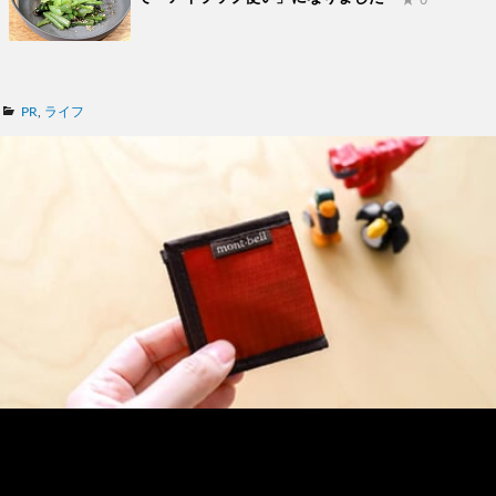
カ
PR
,
ライフ
テ
ゴ
リ
ー