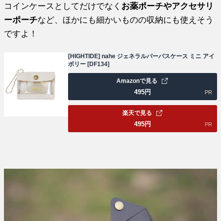
コインケースとしてだけでなく
お薬ポーチやアクセサリ
ーポーチ
など、ほかにも細かいものの収納にも使えそう
ですよ！
[HIGHTIDE] nahe ジェネラルパーパスケース ミニ アイ
ボリー [DF134]
Amazonで見る
495
円
PR
楽天で見る
495
円
PR