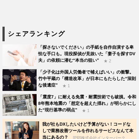
シェアランキング
「探さないでください」の手紙を自作自演する卑
怯な手口も。現役探偵が見抜いた「妻子を探すDV
夫」の依頼に潜む“本当の狙い”
★ 2
「少子化は外国人労働者で補えばいい」の衝撃。
竹中平蔵の「構造改革」が日本にもたらした“深刻
な後遺症”
★ 1
「震度7」に耐える免震・耐震技術でも破損。令和
8年熊本地震の「想定を超えた揺れ」が明らかにし
た“現行基準の弱点”
★ 1
我が社もDXしたいけど予算がない！コードな
しで業務改善ツールを作れるサービスなんて本
当にあるの？
[PR]株式会社インターパーク