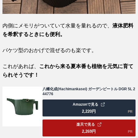
内側にメモリがついていて水量を量れるので、
液体肥料
を希釈するときにも便利。
バケツ型のおかげで混ぜるのも楽です。
これがあれば、
これから来る夏本番も植物を元気に育て
られそうです！
八幡化成(Hachimankasei) ガーデンビートル DGR 5L 2
44776
Amazonで見る
2,220
円
PR
楽天で見る
2,269
円
PR