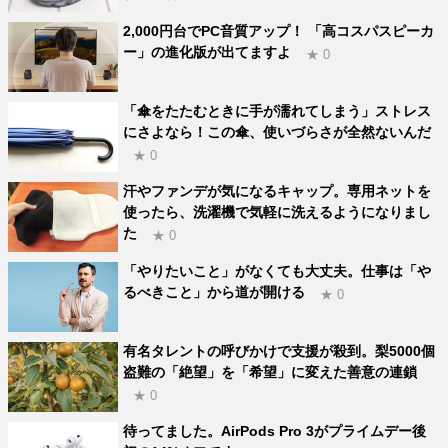
2,000円台でPC音質アップ！ 「高コスパスピーカ
ー」の進化版が出てますよ
★ 0
「傘をたたむときに手が濡れてしまう」ストレス
にさよなら！この傘、使いづらさが全然ないんだ
★ 0
汗やファンデが気になるキャップ。専用ネットを
使ったら、洗濯機で気軽に洗えるようになりまし
た
★ 0
「やりたいこと」がなくても大丈夫。仕事は「や
るべきこと」から道が開ける
★ 0
有名タレントの呼びかけで支援が殺到。梨5000個
盗難の「絶望」を「希望」に変えた善意の連鎖
★ 0
待ってました。AirPods Pro 3がプライムデー後