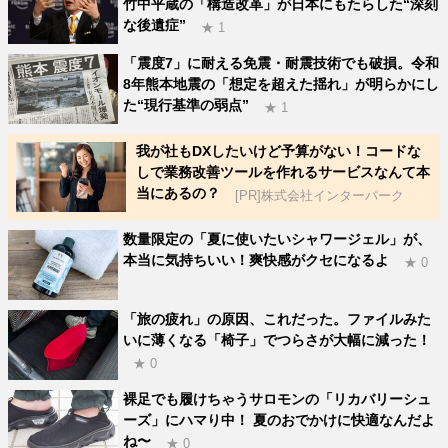
竹中平蔵の「構造改革」が日本にもたらした“深刻
な後遺症”
★ 1
「震度7」に耐える免震・耐震技術でも破損。令和
8年熊本地震の「想定を超えた揺れ」が明らかにし
た“現行基準の弱点”
★ 1
我が社もDXしたいけど予算がない！コードな
しで業務改善ツールを作れるサービスなんて本
当にあるの？
[PR]株式会社インターパーク
数量限定の「夏に使いたいシャワージェル」が、
本当に気持ちいい！爽快感がクセになるよ
★ 0
「旅の疲れ」の原因、これだった。ファイルみた
いに薄くなる「椅子」でつらさが大幅に減った！
★ 0
裸足でも履けちゃうサロモンの「リカバリーシュ
ーズ」にハマり中！ 夏のおでかけに快適なんだよ
ね〜
★ 0