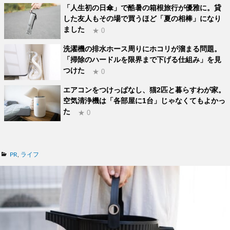
「人生初の日傘」で酷暑の箱根旅行が優雅に。貸
した友人もその場で買うほど「夏の相棒」になり
ました
★ 0
洗濯機の排水ホース周りにホコリが溜まる問題。
「掃除のハードルを限界まで下げる仕組み」を見
つけた
★ 0
エアコンをつけっぱなし、猫2匹と暮らすわが家。
空気清浄機は「各部屋に1台」じゃなくてもよかっ
た
★ 0
カ
PR
,
ライフ
テ
ゴ
リ
ー