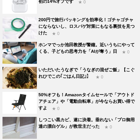
初の14%オフです
★ 0
200円で旅行パッキングを効率化！ゴチャゴチャ
にならないし、ロスバゲ対策にもなる裏技を見つ
けた
★ 0
ホンマでっか池田教授が警鐘。近いうちにやって
くる、子どもの思考力を「AIが奪う」日
★ 0
いただいたうなぎで「うなぎの混ぜご飯」【こぐ
れひでこの｢ごはん日記｣】
★ 0
50%オフも！Amazonタイムセールで「アウトド
アチェア」や「電動自転車」が今ならお買い得で
すよ
★ 0
しつこい黒カビ、遂に決着。垂れない「プロ御用
達の漂白ゲル」が救世主だった
★ 0