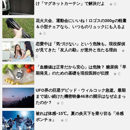
け「マグネットカーテン」で解決だよ
★ 0
花火大会、運動会にいいね！ロゴスの300gの軽量
＆小型チェアなら、いつものリュックにも入るよ
★ 0
恋愛中は「気づけない」という危険も。現役探偵
が見てきた「友人の勘」が意外と当たる理由
★
0
「血糖値は正常だから安心」は危険？ 糖尿病「早
期発見」のための基礎を現役医師が伝授
★ 0
UFO界の巨星デビッド・ウィルコック急逝。最期
まで追い続けた機密映像46本の開示はなぜ止まっ
たのか？
★ 0
被れば体感−15℃。夏の炎天下を乗り切る「冷感
ポンチョ」
★ 0