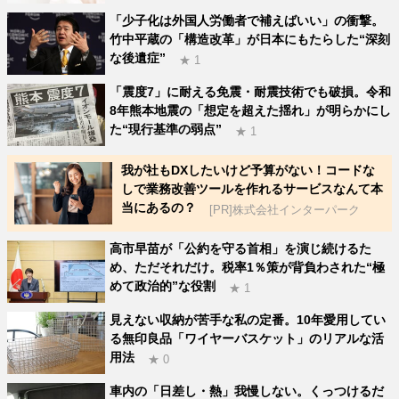
「少子化は外国人労働者で補えばいい」の衝撃。
竹中平蔵の「構造改革」が日本にもたらした“深刻
な後遺症”
★ 1
「震度7」に耐える免震・耐震技術でも破損。令和
8年熊本地震の「想定を超えた揺れ」が明らかにし
た“現行基準の弱点”
★ 1
我が社もDXしたいけど予算がない！コードな
しで業務改善ツールを作れるサービスなんて本
当にあるの？
[PR]株式会社インターパーク
高市早苗が「公約を守る首相」を演じ続けるた
め、ただそれだけ。税率1％策が背負わされた“極
めて政治的”な役割
★ 1
見えない収納が苦手な私の定番。10年愛用してい
る無印良品「ワイヤーバスケット」のリアルな活
用法
★ 0
車内の「日差し・熱」我慢しない。くっつけるだ