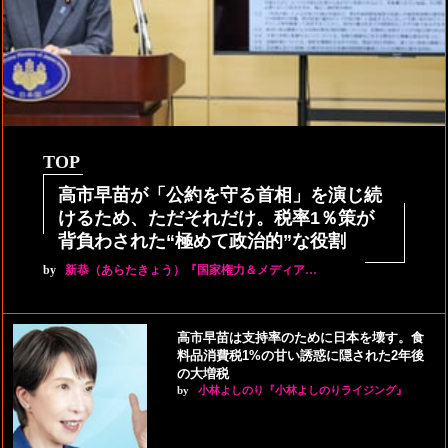
TOP
高市早苗が「公約を守る首相」を演じ続
けるため、ただそれだけ。税率1％策が
背負わされた“極めて政治的”な役割
by
新恭（あらたきょう）『国家権力＆メディア…
高市早苗は支持率のために日本を壊す。食
料品消費税1%の甘い誘惑に隠された2年後
の大増税
by
小林よしのり『小林よしのりライジング』