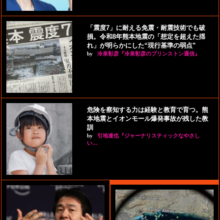
「震度7」に耐える免震・耐震技術でも破
損。令和8年熊本地震の「想定を超えた揺
れ」が明らかにした“現行基準の弱点”
by
冷泉彰彦『冷泉彰彦のプリンストン通信』
危険を察知する力は経験と教育で育つ。熊
本地震とイオンモール爆発事故が残した教
訓
by
引地達也『ジャーナリスティックなやさし
い…