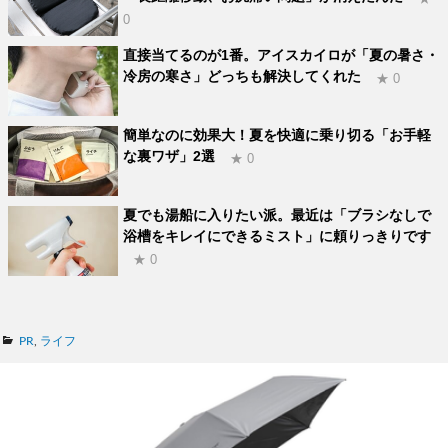
0
直接当てるのが1番。アイスカイロが「夏の暑さ・
冷房の寒さ」どっちも解決してくれた
★ 0
簡単なのに効果大！夏を快適に乗り切る「お手軽
な裏ワザ」2選
★ 0
夏でも湯船に入りたい派。最近は「ブラシなしで
浴槽をキレイにできるミスト」に頼りっきりです
★ 0
カ
PR
,
ライフ
テ
ゴ
リ
ー