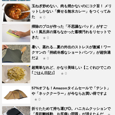
玉ねぎ炒めない、肉も焼かないのにコク旨！ メリ
ットしかない「痩せる無水カレー」をつくってみ
た
★ 0
掃除のプロが作った「不思議なパッド」がすご
い！風呂床の落ちなかった蓄積汚れをリセットで
きた
★ 0
暑い、蒸れる…夏の外出のストレスが激減！ワー
クマンの「持続冷感なショートパンツ」が超快適
だよ
★ 0
超簡単なれど、かなり美味しい【こぐれひでこの
｢ごはん日記｣】
★ 0
57%オフも！Amazonタイムセールで「テント」
や「ネッククーラー」が今ならお買い得ですよ
★ 0
折りたためて持ち運び◎。ハニカムクッションで
「長距離移動、お尻痛い問題」が消えたんだ
★