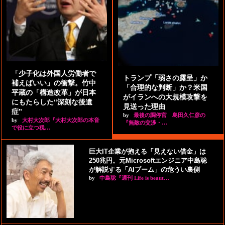
「少子化は外国人労働者で
トランプ「弱さの露呈」か
補えばいい」の衝撃。竹中
「合理的な判断」か？米国
平蔵の「構造改革」が日本
がイランへの大規模攻撃を
にもたらした“深刻な後遺
見送った理由
症”
by
最後の調停官 島田久仁彦の
by
大村大次郎『大村大次郎の本音
『無敵の交渉・…
で役に立つ税…
巨大IT企業が抱える「見えない借金」は
250兆円。元Microsoftエンジニア中島聡
が解説する「AIブーム」の危うい裏側
by
中島聡『週刊 Life is beaut…