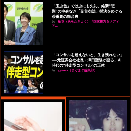
「玉虫色」では虫にも失礼。維新“悲
願”の中身なき「副首都法」採決をめぐる
茶番劇の舞台裏
by
新恭（あらたきょう）『国家権力＆メディ
ア…
「コンサルを超えないと、生き残れない」
──元証券会社社長・澤田聖陽が語る、AI
時代の"伴走型コンサル"の正体
by
gyouza（まぐまぐ編集部）