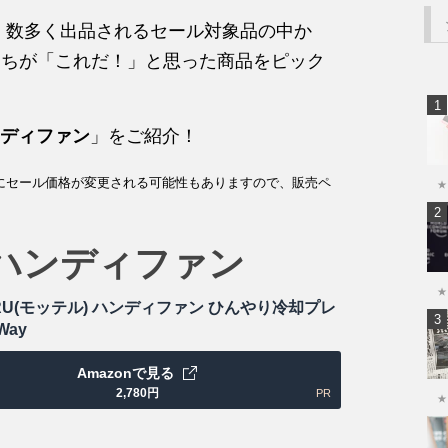
中、数多く出品されるセール対象品の中か
員たちが「これだ！」と思った商品をピック
ディファン
」をご紹介！
にセール価格が変更される可能性もありますので、販売ペ
★
ハンディファン
★
ERU(モッテル) ハンディファン ひんやり冷却プレ
Way
Amazonで見る
2,780
円
PR
★