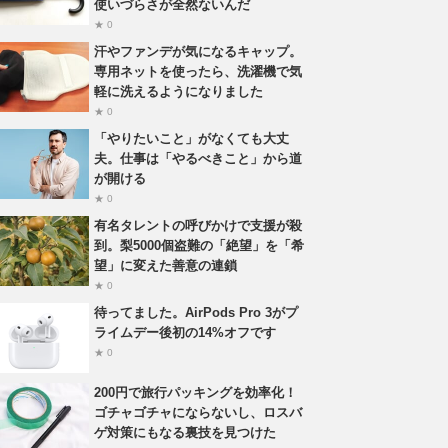
使いづらさが全然ないんだ
★ 0
汗やファンデが気になるキャップ。
専用ネットを使ったら、洗濯機で気
軽に洗えるようになりました
★ 0
「やりたいこと」がなくても大丈
夫。仕事は「やるべきこと」から道
が開ける
★ 0
有名タレントの呼びかけで支援が殺
到。梨5000個盗難の「絶望」を「希
望」に変えた善意の連鎖
★ 0
待ってました。AirPods Pro 3がプ
ライムデー後初の14%オフです
★ 0
200円で旅行パッキングを効率化！
ゴチャゴチャにならないし、ロスバ
ゲ対策にもなる裏技を見つけた