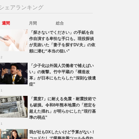
シェアランキング
週間
月間
総合
「探さないでください」の手紙を自
作自演する卑怯な手口も。現役探偵
が見抜いた「妻子を探すDV夫」の依
頼に潜む“本当の狙い”
 2
「少子化は外国人労働者で補えばい
い」の衝撃。竹中平蔵の「構造改
革」が日本にもたらした“深刻な後遺
症”
 1
「震度7」に耐える免震・耐震技術で
も破損。令和8年熊本地震の「想定を
超えた揺れ」が明らかにした“現行基
準の弱点”
 1
我が社もDXしたいけど予算がない！
コードなしで業務改善ツールを作れ