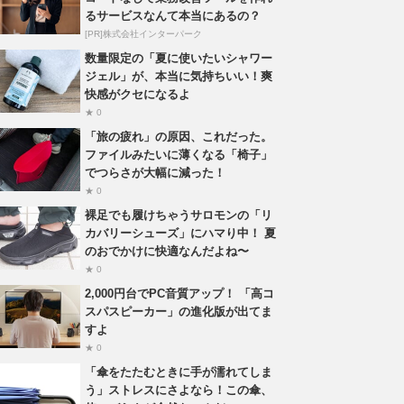
るサービスなんて本当にあるの？
[PR]株式会社インターパーク
数量限定の「夏に使いたいシャワー
ジェル」が、本当に気持ちいい！爽
快感がクセになるよ
★ 0
「旅の疲れ」の原因、これだった。
ファイルみたいに薄くなる「椅子」
でつらさが大幅に減った！
★ 0
裸足でも履けちゃうサロモンの「リ
カバリーシューズ」にハマり中！ 夏
のおでかけに快適なんだよね〜
★ 0
2,000円台でPC音質アップ！ 「高コ
スパスピーカー」の進化版が出てま
すよ
★ 0
「傘をたたむときに手が濡れてしま
う」ストレスにさよなら！この傘、