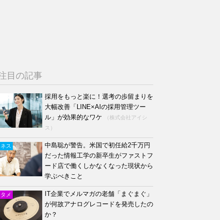
注目の記事
採用をもっと楽に！選考の歩留まりを
大幅改善「LINE×AIの採用管理ツー
ル」が効果的なワケ
（株式会社アイシ
ス）
中島聡が警告。米国で初任給2千万円
ジネス
だった情報工学の新卒生がファストフ
ード店で働くしかなくなった現状から
学ぶべきこと
IT企業でメルマガの老舗「まぐまぐ」
ンタメ
が何故アナログレコードを発売したの
か？