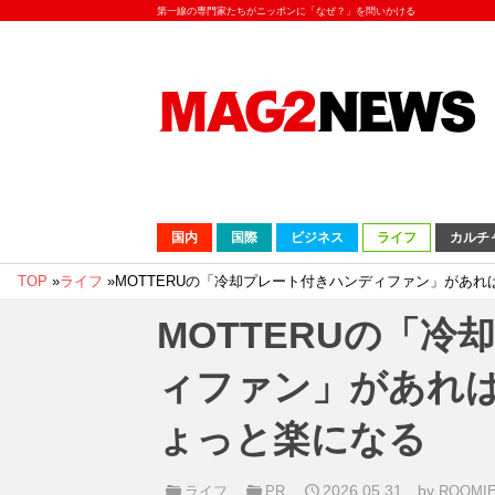
第一線の専門家たちがニッポンに「なぜ？」を問いかける
国内
国際
ビジネス
ライフ
カルチ
TOP
»
ライフ
»
MOTTERUの「冷却プレート付きハンディファン」があ
MOTTERUの「
ィファン」があれ
ょっと楽になる
2026.05.31
by
ライフ
PR
ROOM