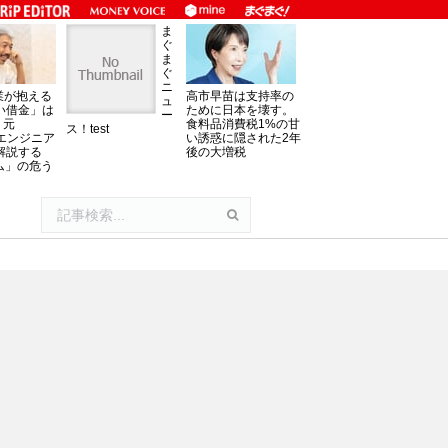
ま
ぐ
ま
ぐ
ニ
業が抱える
高市早苗は支持率の
ュ
い借金」は
ために日本を壊す。
ー
。元
食料品消費税1%の甘
ス！test
oftエンジニア
い誘惑に隠された2年
解説する
後の大増税
ム」の危う