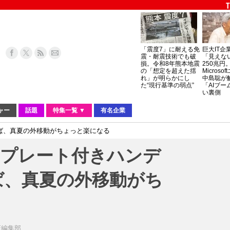
「震度7」に耐える免
巨大IT企
震・耐震技術でも破
「見えな
損。令和8年熊本地震
250兆円
の「想定を超えた揺
Micros
れ」が明らかにし
中島聡が
た“現行基準の弱点”
「AIブー
い裏側
ャー
話題
特集一覧 ▼
有名企業
れば、真夏の外移動がちょっと楽になる
冷却プレート付きハンデ
ば、真夏の外移動がち
IE編集部