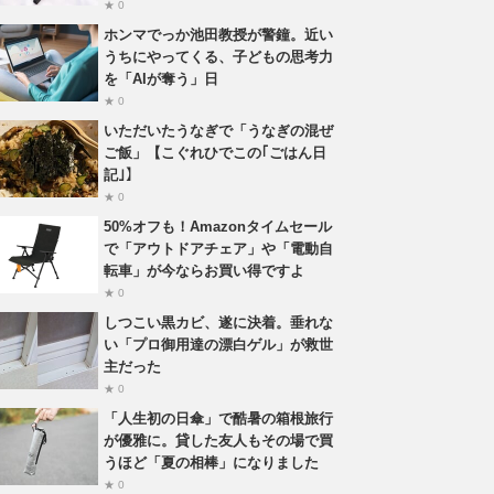
★ 0
ホンマでっか池田教授が警鐘。近い
うちにやってくる、子どもの思考力
を「AIが奪う」日
★ 0
いただいたうなぎで「うなぎの混ぜ
ご飯」【こぐれひでこの｢ごはん日
記｣】
★ 0
50%オフも！Amazonタイムセール
で「アウトドアチェア」や「電動自
転車」が今ならお買い得ですよ
★ 0
しつこい黒カビ、遂に決着。垂れな
い「プロ御用達の漂白ゲル」が救世
主だった
★ 0
「人生初の日傘」で酷暑の箱根旅行
が優雅に。貸した友人もその場で買
うほど「夏の相棒」になりました
★ 0