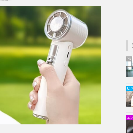
PR
ビ
エ