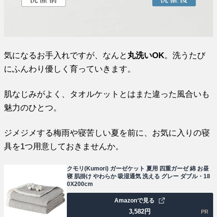
気になるお手入れですが、なんと
丸洗いOK
。洗うたび
にふんわり優しく育っていきます。
肌なじみがよく、タオルケットとはまた違った風合いも
魅力のひとつ。
ジメジメする梅雨や寝苦しい夏を前に、お気に入りの寝
具を1つ用意しておきませんか。
クモリ(Kumori) ガーゼケット 夏用 四重ガーゼ 綿 お昼
寝 肌掛け やわらか 吸湿通気 洗える グレー ダブル・18
0X200cm
Amazonで見る
3,582
円
PR