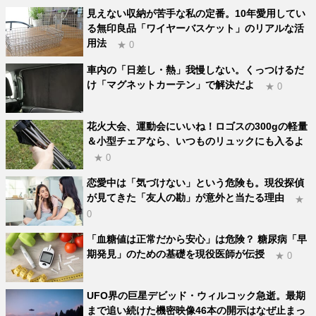
見えない収納が苦手な私の定番。10年愛用してい
る無印良品「ワイヤーバスケット」のリアルな活
用法
★ 0
車内の「日差し・熱」我慢しない。くっつけるだ
け「マグネットカーテン」で解決だよ
★ 0
花火大会、運動会にいいね！ロゴスの300gの軽量
＆小型チェアなら、いつものリュックにも入るよ
★ 0
恋愛中は「気づけない」という危険も。現役探偵
が見てきた「友人の勘」が意外と当たる理由
★
0
「血糖値は正常だから安心」は危険？ 糖尿病「早
期発見」のための基礎を現役医師が伝授
★ 0
UFO界の巨星デビッド・ウィルコック急逝。最期
まで追い続けた機密映像46本の開示はなぜ止まっ