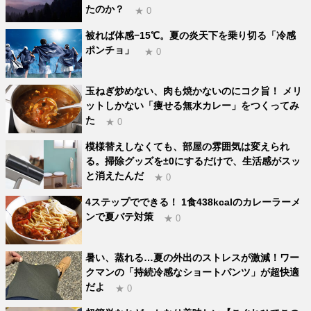
たのか？
★ 0
被れば体感−15℃。夏の炎天下を乗り切る「冷感
ポンチョ」
★ 0
玉ねぎ炒めない、肉も焼かないのにコク旨！ メリ
ットしかない「痩せる無水カレー」をつくってみ
た
★ 0
模様替えしなくても、部屋の雰囲気は変えられ
る。掃除グッズを±0にするだけで、生活感がスッ
と消えたんだ
★ 0
4ステップでできる！ 1食438kcalのカレーラーメ
ンで夏バテ対策
★ 0
暑い、蒸れる…夏の外出のストレスが激減！ワー
クマンの「持続冷感なショートパンツ」が超快適
だよ
★ 0