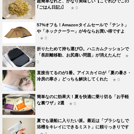
超簡単なれど、かなり美味しい【こぐれひでこの
｢ごはん日記｣】
★ 0
57%オフも！Amazonタイムセールで「テント」
や「ネッククーラー」が今ならお買い得ですよ
★ 0
折りたためて持ち運び◎。ハニカムクッションで
「長距離移動、お尻痛い問題」が消えたんだ
★
0
直接当てるのが1番。アイスカイロが「夏の暑さ・
冷房の寒さ」どっちも解決してくれた
★ 0
簡単なのに効果大！夏を快適に乗り切る「お手軽
な裏ワザ」2選
★ 0
夏でも湯船に入りたい派。最近は「ブラシなしで
浴槽をキレイにできるミスト」に頼りっきりです
★ 0