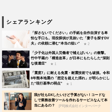
シェアランキング
「探さないでください」の手紙を自作自演する卑
怯な手口も。現役探偵が見抜いた「妻子を探すDV
夫」の依頼に潜む“本当の狙い”
★ 2
「少子化は外国人労働者で補えばいい」の衝撃。
竹中平蔵の「構造改革」が日本にもたらした“深刻
な後遺症”
★ 1
「震度7」に耐える免震・耐震技術でも破損。令和
8年熊本地震の「想定を超えた揺れ」が明らかにし
た“現行基準の弱点”
★ 1
我が社もDXしたいけど予算がない！コードな
しで業務改善ツールを作れるサービスなんて本
当にあるの？
[PR]株式会社インターパーク