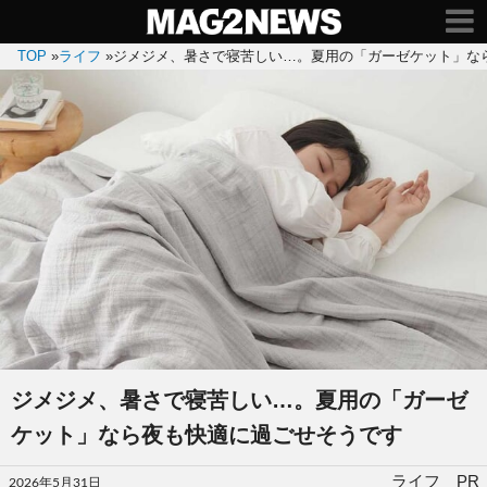
TOP
»
ライフ
»
ジメジメ、暑さで寝苦しい…。夏用の「ガーゼケット」な
ジメジメ、暑さで寝苦しい…。夏用の「ガーゼ
ケット」なら夜も快適に過ごせそうです
投
ライフ PR
2026年5月31日