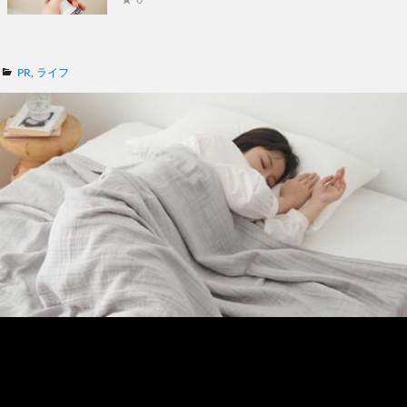
カ
PR
,
ライフ
テ
ゴ
リ
ー