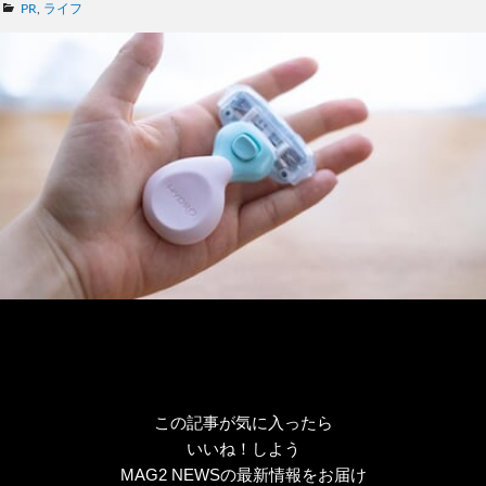
カ
PR
,
ライフ
テ
ゴ
リ
ー
この記事が気に入ったら
いいね！しよう
MAG2 NEWSの最新情報をお届け