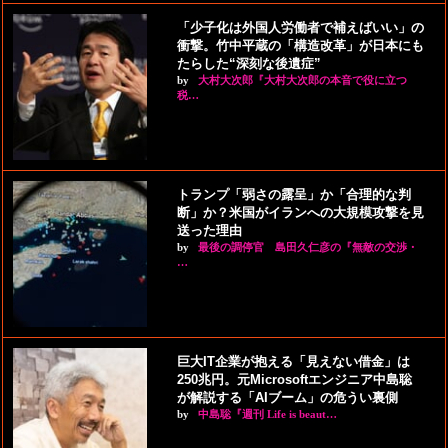
「少子化は外国人労働者で補えばいい」の
衝撃。竹中平蔵の「構造改革」が日本にも
たらした“深刻な後遺症”
by
大村大次郎『大村大次郎の本音で役に立つ
税…
トランプ「弱さの露呈」か「合理的な判
断」か？米国がイランへの大規模攻撃を見
送った理由
by
最後の調停官 島田久仁彦の『無敵の交渉・
…
巨大IT企業が抱える「見えない借金」は
250兆円。元Microsoftエンジニア中島聡
が解説する「AIブーム」の危うい裏側
by
中島聡『週刊 Life is beaut…