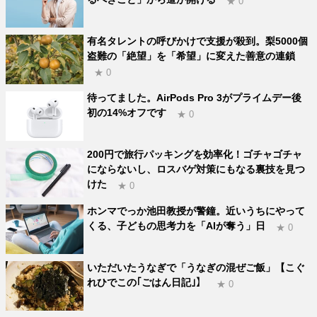
★ 0
有名タレントの呼びかけで支援が殺到。梨5000個
盗難の「絶望」を「希望」に変えた善意の連鎖
★ 0
待ってました。AirPods Pro 3がプライムデー後
初の14%オフです
★ 0
200円で旅行パッキングを効率化！ゴチャゴチャ
にならないし、ロスバゲ対策にもなる裏技を見つ
けた
★ 0
ホンマでっか池田教授が警鐘。近いうちにやって
くる、子どもの思考力を「AIが奪う」日
★ 0
いただいたうなぎで「うなぎの混ぜご飯」【こぐ
れひでこの｢ごはん日記｣】
★ 0