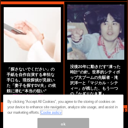
没後20年に動きだす“凍った
「探さないでください」の
時計”の針。世界的シティポ
手紙を自作自演する卑怯な
ップ大ブームの先駆者・滝
手口も。現役探偵が見抜い
沢洋一と「マジカル・シテ
た「妻子を探すDV夫」の依
ィー」が残した、もう一つ
頼に潜む“本当の狙い”
の『かぎりなき夏』
by
阿部泰尚『伝説の探偵』
by
都鳥 流星
By clicking “Accept All Cookies”, you agree to the storing of cookies on
your device to enhance site navigation, analyze site usage, and assist in
MAG2 NEWS HEADLINE
our marketing efforts.
Coolie policy
ok