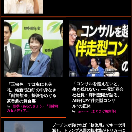
「コンサルを超えないと、
「玉虫色」では虫にも失
生き残れない」──元証券会
礼。維新“悲願”の中身なき
社社長・澤田聖陽が語る、
「副首都法」採決をめぐる
AI時代の"伴走型コンサ
茶番劇の舞台裏
ル"の正体
by
新恭（あらたきょう）『国家権
力＆メディア…
by
gyouza（まぐまぐ編集部）
プーチンが負ければ「核使用」でキーウ消
滅も。トランプ米国の核攻撃がトリガーに