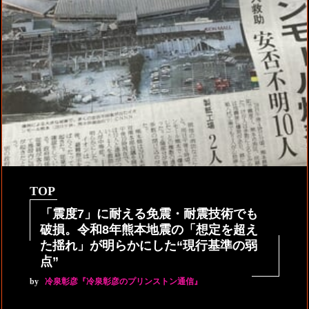
TOP
「震度7」に耐える免震・耐震技術でも
破損。令和8年熊本地震の「想定を超え
た揺れ」が明らかにした“現行基準の弱
点”
by
冷泉彰彦『冷泉彰彦のプリンストン通信』