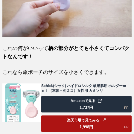
これの何がいいって
柄の部分がとても小さくてコンパク
トなんです！
これなら旅ポーチのサイズを小さくできます。
Schick(シック) ハイドロシルク 敏感肌用 ホルダーｍｉ
ｎｉ（本体＋刃２コ）女性用 カミソリ
Amazonで見る
1,737
円
PR
楽天市場で見てみる
1,998
円
PR