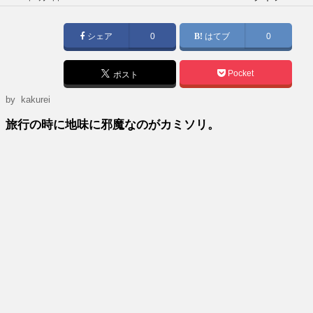
稿
日:
シェア
0
はてブ
0
Pocket
ポスト
by
kakurei
旅行の時に地味に邪魔なのがカミソリ。