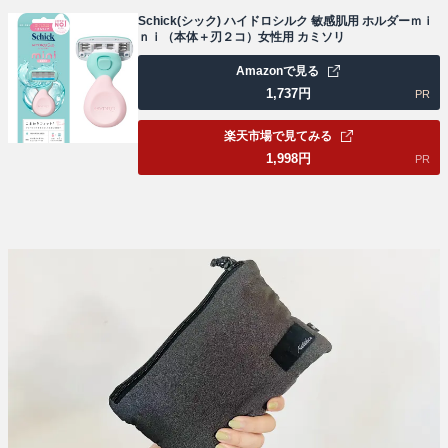
Schick(シック) ハイドロシルク 敏感肌用 ホルダーｍｉ
ｎｉ（本体＋刃２コ）女性用 カミソリ
Amazonで見る
1,737
円
PR
楽天市場で見てみる
1,998
円
PR