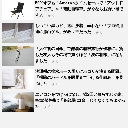
50%オフも！Amazonタイムセールで「アウトド
アチェア」や「電動自転車」が今ならお買い得で
すよ
★ 0
しつこい黒カビ、遂に決着。垂れない「プロ御用
達の漂白ゲル」が救世主だった
★ 0
「人生初の日傘」で酷暑の箱根旅行が優雅に。貸
した友人もその場で買うほど「夏の相棒」になり
ました
★ 0
洗濯機の排水ホース周りにホコリが溜まる問題。
「掃除のハードルを限界まで下げる仕組み」を見
つけた
★ 0
エアコンをつけっぱなし、猫2匹と暮らすわが家。
空気清浄機は「各部屋に1台」じゃなくてもよかっ
た
★ 0