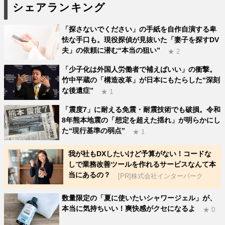
シェアランキング
「探さないでください」の手紙を自作自演する卑
怯な手口も。現役探偵が見抜いた「妻子を探すDV
夫」の依頼に潜む“本当の狙い”
★ 2
「少子化は外国人労働者で補えばいい」の衝撃。
竹中平蔵の「構造改革」が日本にもたらした“深刻
な後遺症”
★ 1
「震度7」に耐える免震・耐震技術でも破損。令和
8年熊本地震の「想定を超えた揺れ」が明らかにし
た“現行基準の弱点”
★ 1
我が社もDXしたいけど予算がない！コードな
しで業務改善ツールを作れるサービスなんて本
当にあるの？
[PR]株式会社インターパーク
数量限定の「夏に使いたいシャワージェル」が、
本当に気持ちいい！爽快感がクセになるよ
★ 0