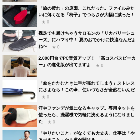
「旅の疲れ」の原因、これだった。ファイルみた
いに薄くなる「椅子」でつらさが大幅に減った！
★ 0
裸足でも履けちゃうサロモンの「リカバリーシュ
ーズ」にハマり中！ 夏のおでかけに快適なんだよ
ね〜
★ 0
2,000円台でPC音質アップ！ 「高コスパスピーカ
ー」の進化版が出てますよ
★ 0
「傘をたたむときに手が濡れてしまう」ストレス
にさよなら！この傘、使いづらさが全然ないんだ
★ 0
汗やファンデが気になるキャップ。専用ネットを
使ったら、洗濯機で気軽に洗えるようになりまし
た
★ 0
「やりたいこと」がなくても大丈夫。仕事は「や
るべきこと」から道が開ける