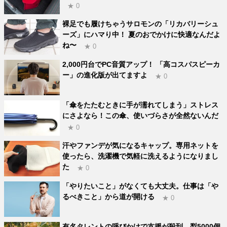
★ 0
裸足でも履けちゃうサロモンの「リカバリーシュ
ーズ」にハマり中！ 夏のおでかけに快適なんだよ
ね〜
★ 0
2,000円台でPC音質アップ！ 「高コスパスピーカ
ー」の進化版が出てますよ
★ 0
「傘をたたむときに手が濡れてしまう」ストレス
にさよなら！この傘、使いづらさが全然ないんだ
★ 0
汗やファンデが気になるキャップ。専用ネットを
使ったら、洗濯機で気軽に洗えるようになりまし
た
★ 0
「やりたいこと」がなくても大丈夫。仕事は「や
るべきこと」から道が開ける
★ 0
有名タレントの呼びかけで支援が殺到。梨5000個