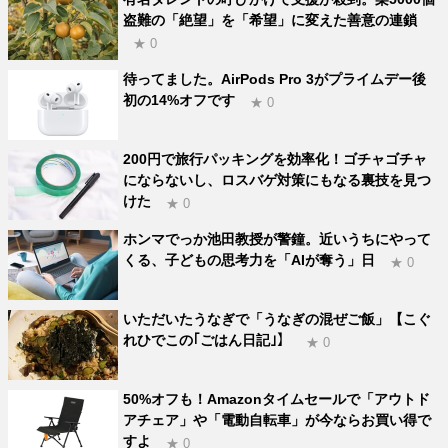
盗難の「絶望」を「希望」に変えた善意の連鎖
★ 0
待ってました。AirPods Pro 3がプライムデー後
初の14%オフです
★ 0
200円で旅行パッキングを効率化！ゴチャゴチャ
にならないし、ロスバゲ対策にもなる裏技を見つ
けた
★ 0
ホンマでっか池田教授が警鐘。近いうちにやって
くる、子どもの思考力を「AIが奪う」日
★ 0
いただいたうなぎで「うなぎの混ぜご飯」【こぐ
れひでこの｢ごはん日記｣】
★ 0
50%オフも！Amazonタイムセールで「アウトド
アチェア」や「電動自転車」が今ならお買い得で
すよ
★ 0