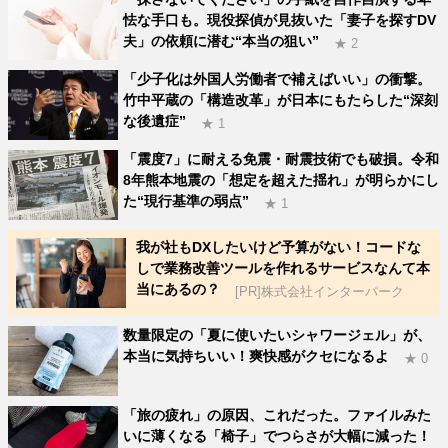
怯な手口も。現役探偵が見抜いた「妻子を探すDV
夫」の依頼に潜む“本当の狙い”
★ 2
「少子化は外国人労働者で補えばいい」の衝撃。
竹中平蔵の「構造改革」が日本にもたらした“深刻
な後遺症”
★ 1
「震度7」に耐える免震・耐震技術でも破損。令和
8年熊本地震の「想定を超えた揺れ」が明らかにし
た“現行基準の弱点”
★ 1
我が社もDXしたいけど予算がない！コードな
しで業務改善ツールを作れるサービスなんて本
当にあるの？
[PR]株式会社インターパーク
数量限定の「夏に使いたいシャワージェル」が、
本当に気持ちいい！爽快感がクセになるよ
★ 0
「旅の疲れ」の原因、これだった。ファイルみた
いに薄くなる「椅子」でつらさが大幅に減った！