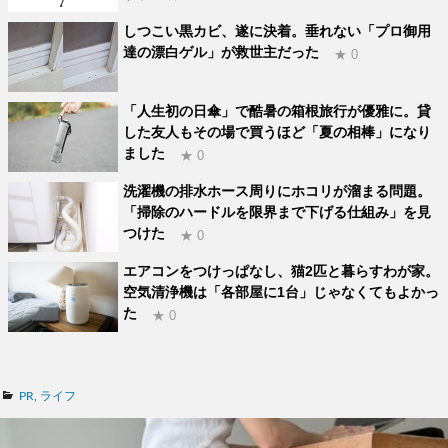
しつこい黒カビ、遂に決着。垂れない「プロ御用
達の漂白ゲル」が救世主だった
★ 0
「人生初の日傘」で酷暑の箱根旅行が優雅に。貸
した友人もその場で買うほど「夏の相棒」になり
ました
★ 0
洗濯機の排水ホース周りにホコリが溜まる問題。
「掃除のハードルを限界まで下げる仕組み」を見
つけた
★ 0
エアコンをつけっぱなし、猫2匹と暮らすわが家。
空気清浄機は「各部屋に1台」じゃなくてもよかっ
た
★ 0
カ
PR
,
ライフ
テ
ゴ