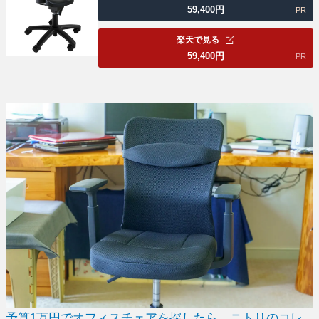
59,400
円
PR
楽天で見る
59,400
円
PR
予算1万円でオフィスチェアを探したら、ニトリのコレ