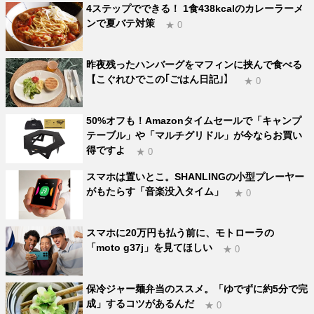
4ステップでできる！ 1食438kcalのカレーラーメ
ンで夏バテ対策
★ 0
昨夜残ったハンバーグをマフィンに挟んで食べる
【こぐれひでこの｢ごはん日記｣】
★ 0
50%オフも！Amazonタイムセールで「キャンプ
テーブル」や「マルチグリドル」が今ならお買い
得ですよ
★ 0
スマホは置いとこ。SHANLINGの小型プレーヤー
がもたらす「音楽没入タイム」
★ 0
スマホに20万円も払う前に、モトローラの
「moto g37j」を見てほしい
★ 0
保冷ジャー麺弁当のススメ。「ゆでずに約5分で完
成」するコツがあるんだ
★ 0