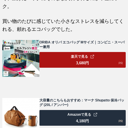
ク。
買い物のたびに感じていた小さなストレスを減らしてく
れる、頼れるエコバッグでした。
ORIBA オリバ エコバッグ Mサイズ｜コンビニ・スーパ
ー兼用
楽天で見る
3,680
円
PR
大容量のこちらもおすすめ：マーナ Shupatto 保冷バッ
グ (20L / アンバー)
Amazonで見る
4,180
円
PR