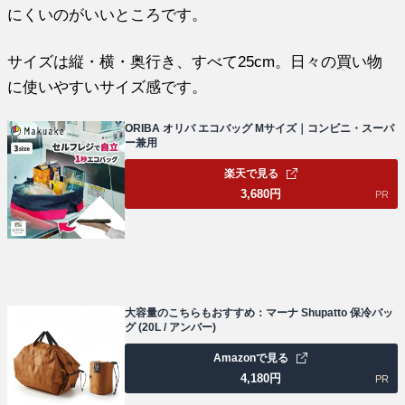
にくいのがいいところです。
サイズは縦・横・奥行き、すべて25cm。日々の買い物
に使いやすいサイズ感です。
ORIBA オリバ エコバッグ Mサイズ｜コンビニ・スーパ
ー兼用
楽天で見る
3,680
円
PR
大容量のこちらもおすすめ：マーナ Shupatto 保冷バッ
グ (20L / アンバー)
Amazonで見る
4,180
円
PR