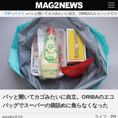
TOP
»
ライフ
»
パッと開いてカゴみたいに自立。ORIBAのエコバッグで
パッと開いてカゴみたいに自立。ORIBAのエコ
バッグでスーパーの袋詰めに焦らなくなった
投
ライフ PR
2026年6月7日