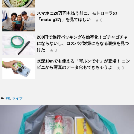
スマホに20万円も払う前に、モトローラの
「moto g37j」を見てほしい
★ 0
200円で旅行パッキングを効率化！ゴチャゴチャ
にならないし、ロスバゲ対策にもなる裏技を見つ
けた
★ 0
水深10mでも使える「写ルンです」が登場！ コン
ビニから写真のデータ化もできちゃうよ
★ 0
カ
PR
,
ライフ
テ
ゴ
リ
ー