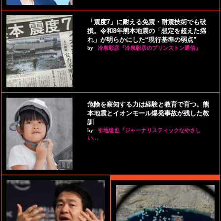
「震度7」に耐える免震・耐震技術でも破
損。令和8年熊本地震の「想定を超えた揺
れ」が明らかにした“現行基準の弱点”
by
冷泉彰彦『冷泉彰彦のプリンストン通信』
危険を察知する力は経験と教育で育つ。熊
本地震とイオンモール爆発事故が残した教
訓
by
引地達也『ジャーナリスティックなやさし
い…