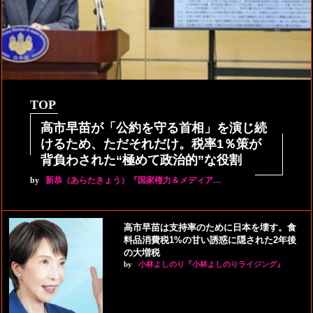
TOP
高市早苗が「公約を守る首相」を演じ続
けるため、ただそれだけ。税率1％策が
背負わされた“極めて政治的”な役割
by
新恭（あらたきょう）『国家権力＆メディア…
高市早苗は支持率のために日本を壊す。食
料品消費税1%の甘い誘惑に隠された2年後
の大増税
by
小林よしのり『小林よしのりライジング』