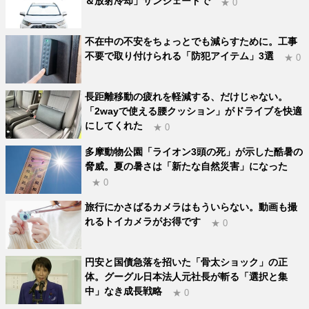
＆放射冷却」サンシェードで
★ 0
不在中の不安をちょっとでも減らすために。工事
不要で取り付けられる「防犯アイテム」3選
★ 0
長距離移動の疲れを軽減する、だけじゃない。
「2wayで使える腰クッション」がドライブを快適
にしてくれた
★ 0
多摩動物公園「ライオン3頭の死」が示した酷暑の
脅威。夏の暑さは「新たな自然災害」になった
★ 0
旅行にかさばるカメラはもういらない。動画も撮
れるトイカメラがお得です
★ 0
円安と国債急落を招いた「骨太ショック」の正
体。グーグル日本法人元社長が斬る「選択と集
中」なき成長戦略
★ 0