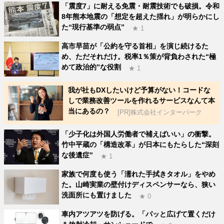
「震度7」に耐える免震・耐震技術でも破損。令和
8年熊本地震の「想定を超えた揺れ」が明らかにし
た“現行基準の弱点”
★ 1
高市早苗が「公約を守る首相」を演じ続けるた
め、ただそれだけ。税率1％策が背負わされた“極
めて政治的”な役割
★ 1
我が社もDXしたいけど予算がない！コードな
しで業務改善ツールを作れるサービスなんて本
当にあるの？
[PR]株式会社インターパーク
「少子化は外国人労働者で補えばいい」の衝撃。
竹中平蔵の「構造改革」が日本にもたらした“深刻
な後遺症”
★ 1
家族で何度も使う「濡れた手拭きタオル」をやめ
た。山崎実業の壁付けディスペンサーなら、狭い
洗面所にも置けました
★ 0
車内アツアツを防げる。「パッと広げて置くだけ