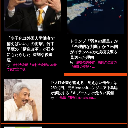
「少子化は外国人労働者で
トランプ「弱さの露呈」か
補えばいい」の衝撃。竹中
「合理的な判断」か？米国
平蔵の「構造改革」が日本
がイランへの大規模攻撃を
にもたらした“深刻な後遺
見送った理由
症”
by
最後の調停官 島田久仁彦の
by
大村大次郎『大村大次郎の本音
『無敵の交渉・…
で役に立つ税…
巨大IT企業が抱える「見えない借金」は
250兆円。元Microsoftエンジニア中島聡
が解説する「AIブーム」の危うい裏側
by
中島聡『週刊 Life is beaut…