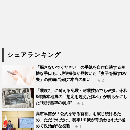
シェアランキング
「探さないでください」の手紙を自作自演する卑
怯な手口も。現役探偵が見抜いた「妻子を探すDV
夫」の依頼に潜む“本当の狙い”
★ 2
「震度7」に耐える免震・耐震技術でも破損。令和
8年熊本地震の「想定を超えた揺れ」が明らかにし
た“現行基準の弱点”
★ 1
高市早苗が「公約を守る首相」を演じ続けるた
め、ただそれだけ。税率1％策が背負わされた“極
めて政治的”な役割
★ 1