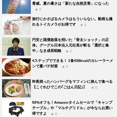
脅威。夏の暑さは「新たな自然災害」になった
★ 0
旅行にかさばるカメラはもういらない。動画も撮
れるトイカメラがお得です
★ 0
円安と国債急落を招いた「骨太ショック」の正
体。グーグル日本法人元社長が斬る「選択と集
中」なき成長戦略
★ 0
4ステップでできる！ 1食438kcalのカレーラーメ
ンで夏バテ対策
★ 0
昨夜残ったハンバーグをマフィンに挟んで食べる
【こぐれひでこの｢ごはん日記｣】
★ 0
50%オフも！Amazonタイムセールで「キャンプ
テーブル」や「マルチグリドル」が今ならお買い
得ですよ
★ 0