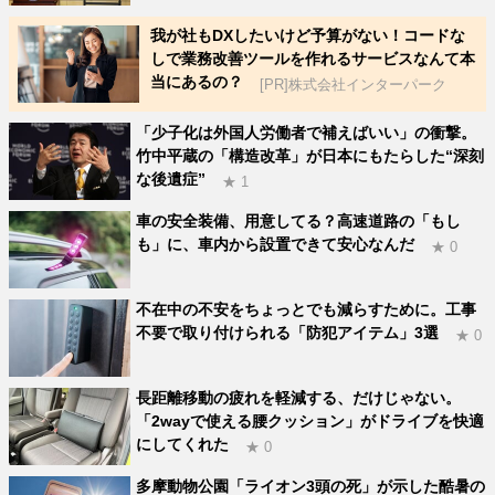
我が社もDXしたいけど予算がない！コードな
しで業務改善ツールを作れるサービスなんて本
当にあるの？
[PR]株式会社インターパーク
「少子化は外国人労働者で補えばいい」の衝撃。
竹中平蔵の「構造改革」が日本にもたらした“深刻
な後遺症”
★ 1
車の安全装備、用意してる？高速道路の「もし
も」に、車内から設置できて安心なんだ
★ 0
不在中の不安をちょっとでも減らすために。工事
不要で取り付けられる「防犯アイテム」3選
★ 0
長距離移動の疲れを軽減する、だけじゃない。
「2wayで使える腰クッション」がドライブを快適
にしてくれた
★ 0
多摩動物公園「ライオン3頭の死」が示した酷暑の