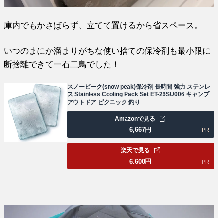
庫内でもかさばらず、立てて置けるから省スペース。
いつのまにか溜まりがちな使い捨ての保冷剤も最小限に
断捨離できて一石二鳥でした！
スノーピーク(snow peak)保冷剤 長時間 強力 ステンレ
ス Stainless Cooling Pack Set ET-26SU006 キャンプ
アウトドア ピクニック 釣り
Amazonで見る
6,667
円
PR
楽天で見る
6,600
円
PR