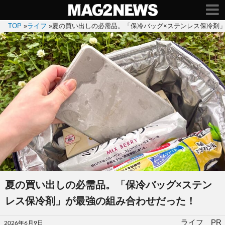
TOP
»
ライフ
»
夏の買い出しの必需品。「保冷バッグ×ステンレス保冷剤
夏の買い出しの必需品。「保冷バッグ×ステン
レス保冷剤」が最強の組み合わせだった！
投
ライフ PR
2026年6月9日