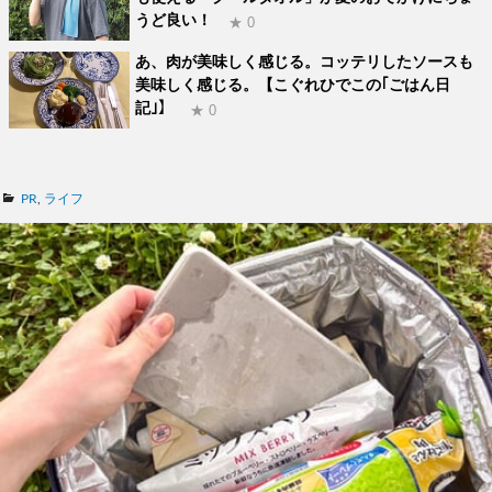
うど良い！
★ 0
あ、肉が美味しく感じる。コッテリしたソースも
美味しく感じる。【こぐれひでこの｢ごはん日
記｣】
★ 0
カ
PR
,
ライフ
テ
ゴ
リ
ー