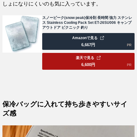
しょになりにくいのも気に入っています。
スノーピーク(snow peak)保冷剤 長時間 強力 ステンレ
ス Stainless Cooling Pack Set ET-26SU006 キャンプ
アウトドア ピクニック 釣り
Amazonで見る
6,667
円
PR
楽天で見る
6,600
円
PR
保冷バッグに入れて持ち歩きやすいサイ
ズ感