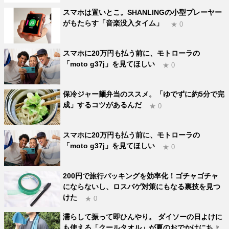
スマホは置いとこ。SHANLINGの小型プレーヤー
がもたらす「音楽没入タイム」
★ 0
スマホに20万円も払う前に、モトローラの
「moto g37j」を見てほしい
★ 0
保冷ジャー麺弁当のススメ。「ゆでずに約5分で完
成」するコツがあるんだ
★ 0
スマホに20万円も払う前に、モトローラの
「moto g37j」を見てほしい
★ 0
200円で旅行パッキングを効率化！ゴチャゴチャ
にならないし、ロスバゲ対策にもなる裏技を見つ
けた
★ 0
濡らして振って即ひんやり。 ダイソーの日よけに
も使える「クールタオル」が夏のおでかけにちょ