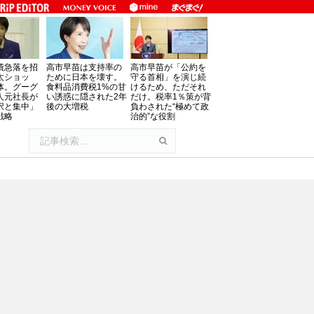
債急落を招
高市早苗は支持率の
高市早苗が「公約を
太ショッ
ために日本を壊す。
守る首相」を演じ続
体。グーグ
食料品消費税1%の甘
けるため、ただそれ
人元社長が
い誘惑に隠された2年
だけ。税率1％策が背
択と集中」
後の大増税
負わされた“極めて政
戦略
治的”な役割