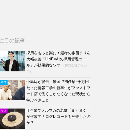
注目の記事
採用をもっと楽に！選考の歩留まりを
大幅改善「LINE×AIの採用管理ツー
ル」が効果的なワケ
（株式会社アイシ
ス）
中島聡が警告。米国で初任給2千万円
ジネス
だった情報工学の新卒生がファストフ
ード店で働くしかなくなった現状から
学ぶべきこと
IT企業でメルマガの老舗「まぐまぐ」
ンタメ
が何故アナログレコードを発売したの
か？