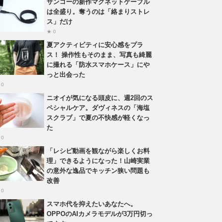
サンコーの新作マグネットケーブル
は全盛り。奪うのは「絡まりストレ
ス」だけ
★ 0
夏アクティビティに安心感をプラ
ス！ 操作性もそのまま、写真も綺麗
に撮れる「防水スマホケース」にや
っと出会った
 0
ニオイが気になる頭皮に、週2回のス
ペシャルケア。ダヴィネスの「海塩
スクラブ」で夏の不快感が軽くなっ
た
 0
「レシピ動画を観ながら楽しくお料
理」できるようになった！山崎実業
の意外な逸品でキッチン狭い問題も
改善
 0
スマホ代を抑えたいあなたへ。
OPPOのAIカメラモデルが3万円切っ