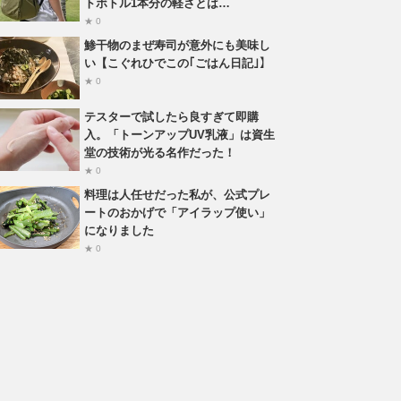
トボトル1本分の軽さとは…
★ 0
鯵干物のまぜ寿司が意外にも美味し
い【こぐれひでこの｢ごはん日記｣】
★ 0
テスターで試したら良すぎて即購
入。「トーンアップUV乳液」は資生
堂の技術が光る名作だった！
★ 0
料理は人任せだった私が、公式プレ
ートのおかげで「アイラップ使い」
になりました
★ 0