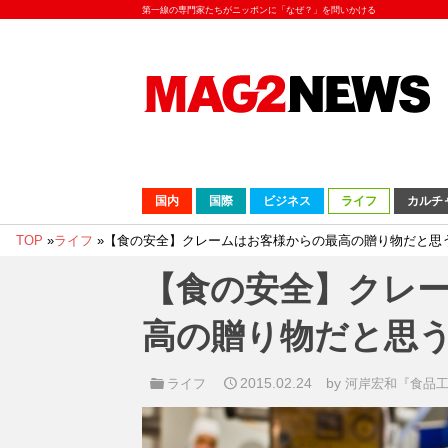
第一線の専門家たちがニッポンに「なぜ？」を問いかける
国内
国際
ビジネス
ライフ
カルチ
TOP
»
ライフ
»
【食の安全】クレームはお客様からの最高の贈り物だと思
【食の安全】クレ
高の贈り物だと思
2015.02.24
by
ライフ
河岸宏和『食品