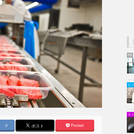
PR
ビ
© Anthony Leopold - Fotolia
エ
Pocket
0
ポスト