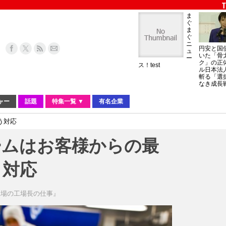
ま
ぐ
ま
ぐ
ニ
円安と国
ュ
いた「骨
ー
ク」の正
ス！test
ル日本法
斬る「選
なき成長
ャー
話題
特集一覧 ▼
有名企業
う対応
ームはお客様からの最
う対応
工場の工場長の仕事』