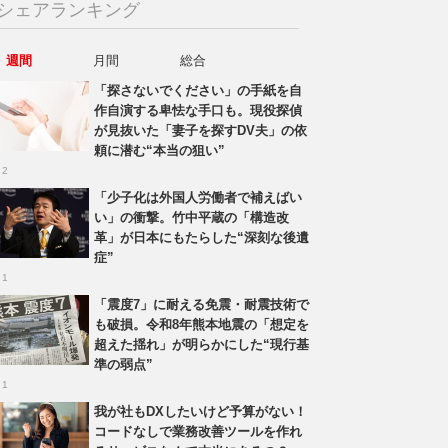
シェアランキング
週間
月間
総合
「探さないでください」の手紙を自
作自演する卑怯な手口も。現役探偵
が見抜いた「妻子を探すDV夫」の依
頼に潜む“本当の狙い”
 2
「少子化は外国人労働者で補えばい
い」の衝撃。竹中平蔵の「構造改
革」が日本にもたらした“深刻な後遺
症”
 1
「震度7」に耐える免震・耐震技術で
も破損。令和8年熊本地震の「想定を
超えた揺れ」が明らかにした“現行基
準の弱点”
 1
我が社もDXしたいけど予算がない！
コードなしで業務改善ツールを作れ