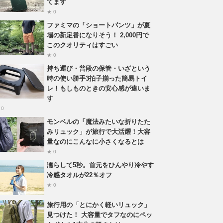
てます
★ 0
ファミマの「ショートパンツ」が夏
場の新定番になりそう！ 2,000円で
このクオリティはすごい
★ 0
持ち運び・普段の保管・いざという
時の使い勝手3拍子揃った簡易トイ
レ！もしものときの安心感が違いま
す
 0
モンベルの「魔法みたいな折りたた
みリュック」が旅行で大活躍！大容
量なのにこんなに小さくなるとは
★ 0
濡らして5秒。首元をひんやり冷やす
冷感タオルが22％オフ
★ 0
旅行用の「とにかく軽いリュック」
見つけた！ 大容量でタフなのにペッ