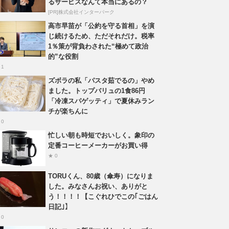
るサービスなんて本当にあるの？
[PR]株式会社インターパーク
高市早苗が「公約を守る首相」を演
じ続けるため、ただそれだけ。税率
1％策が背負わされた“極めて政治
的”な役割
 1
ズボラの私「パスタ茹でるの」やめ
ました。トップバリュの1食86円
「冷凍スパゲッティ」で夏休みラン
チが楽ちんに
 0
忙しい朝も時短でおいしく。象印の
定番コーヒーメーカーがお買い得
★ 0
TORUくん、80歳（傘寿）になりま
した。みなさんお祝い、ありがと
う！！！！【こぐれひでこの｢ごはん
日記｣】
 0