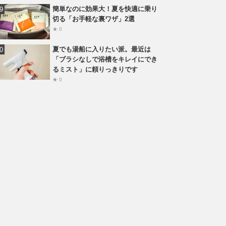
簡単なのに効果大！夏を快適に乗り
切る「お手軽な裏ワザ」2選
★ 0
夏でも湯船に入りたい派。最近は
「ブラシなしで浴槽をキレイにでき
るミスト」に頼りっきりです
★ 0