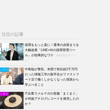
注目の記事
採用をもっと楽に！選考の歩留まりを
R
大幅改善「LINE×AIの採用管理ツー
ル」が効果的なワケ
（株式会社アイシ
ス）
中島聡が警告。米国で初任給2千万円
ジネス
だった情報工学の新卒生がファストフ
ード店で働くしかなくなった現状から
学ぶべきこと
IT企業でメルマガの老舗「まぐまぐ」
ンタメ
が何故アナログレコードを発売したの
か？