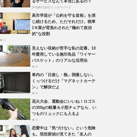
るサービスなんて本当にあるの？
[PR]株式会社インターパーク
高市早苗が「公約を守る首相」を演
じ続けるため、ただそれだけ。税率
1％策が背負わされた“極めて政治
的”な役割
★ 1
見えない収納が苦手な私の定番。10
年愛用している無印良品「ワイヤー
バスケット」のリアルな活用法
★ 0
車内の「日差し・熱」我慢しない。
くっつけるだけ「マグネットカーテ
ン」で解決だよ
★ 0
花火大会、運動会にいいね！ロゴス
の300gの軽量＆小型チェアなら、い
つものリュックにも入るよ
★ 0
恋愛中は「気づけない」という危険
も。現役探偵が見てきた「友人の