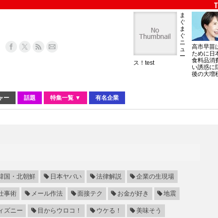
ま
ぐ
ま
ぐ
ニ
高市早苗
ュ
ために日
ー
食料品消
ス！test
い誘惑に
後の大増
ャー
話題
特集一覧 ▼
有名企業
韓国・北朝鮮
日本ヤバい
法律解説
企業の生現場
仕事術
メール作法
面接テク
お金が好き
地震
ィズニー
目からウロコ！
ウケる！
美味そう