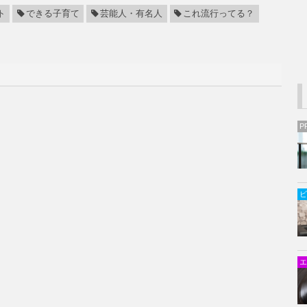
ト
できる子育て
芸能人・有名人
これ流行ってる？
P
ビ
エ