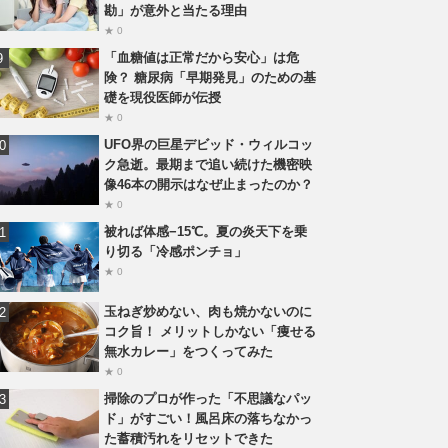
勘」が意外と当たる理由
★ 0
「血糖値は正常だから安心」は危
険？ 糖尿病「早期発見」のための基
礎を現役医師が伝授
★ 0
UFO界の巨星デビッド・ウィルコッ
ク急逝。最期まで追い続けた機密映
像46本の開示はなぜ止まったのか？
★ 0
被れば体感−15℃。夏の炎天下を乗
り切る「冷感ポンチョ」
★ 0
玉ねぎ炒めない、肉も焼かないのに
コク旨！ メリットしかない「痩せる
無水カレー」をつくってみた
★ 0
掃除のプロが作った「不思議なパッ
ド」がすごい！風呂床の落ちなかっ
た蓄積汚れをリセットできた