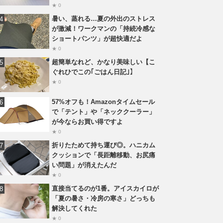
★ 0
暑い、蒸れる…夏の外出のストレス
が激減！ワークマンの「持続冷感な
ショートパンツ」が超快適だよ
★ 0
超簡単なれど、かなり美味しい【こ
ぐれひでこの｢ごはん日記｣】
★ 0
57%オフも！Amazonタイムセール
で「テント」や「ネッククーラー」
が今ならお買い得ですよ
★ 0
折りたためて持ち運び◎。ハニカム
クッションで「長距離移動、お尻痛
い問題」が消えたんだ
★ 0
直接当てるのが1番。アイスカイロが
「夏の暑さ・冷房の寒さ」どっちも
解決してくれた
★ 0