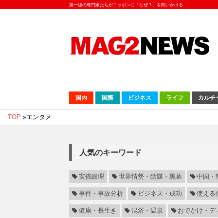
第一線の専門家たちがニッポンに「なぜ？」を問いかける
国内
国際
ビジネス
ライフ
カルチ
TOP
»
エンタメ
人気のキーワード
安倍総理
世界情勢・陰謀・黒幕
中国・
事件・事故分析
ビジネス・成功
使える
健康・長生き
混浴・温泉
おでかけ・デ