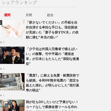
シェアランキング
週間
月間
総合
「探さないでください」の手紙を自
作自演する卑怯な手口も。現役探偵
が見抜いた「妻子を探すDV夫」の依
頼に潜む“本当の狙い”
★ 2
「少子化は外国人労働者で補えばい
い」の衝撃。竹中平蔵の「構造改
革」が日本にもたらした“深刻な後遺
症”
★ 1
「震度7」に耐える免震・耐震技術で
も破損。令和8年熊本地震の「想定を
超えた揺れ」が明らかにした“現行基
準の弱点”
★ 1
我が社もDXしたいけど予算がない！
コードなしで業務改善ツールを作れ