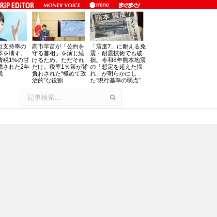
は支持率の
高市早苗が「公約を
「震度7」に耐える免
本を壊す。
守る首相」を演じ続
震・耐震技術でも破
費税1%の甘
けるため、ただそれ
損。令和8年熊本地震
隠された2年
だけ。税率1％策が背
の「想定を超えた揺
税
負わされた“極めて政
れ」が明らかにし
治的”な役割
た“現行基準の弱点”