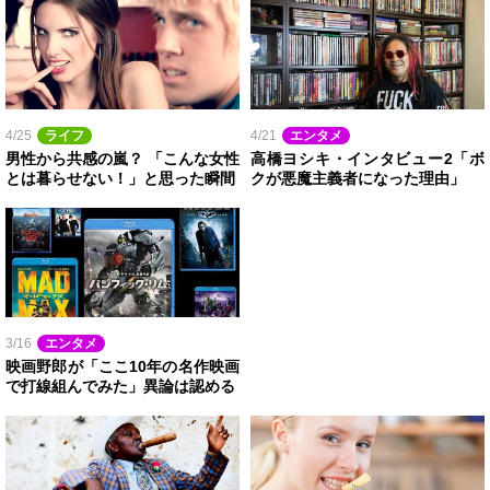
4/25
ライフ
4/21
エンタメ
男性から共感の嵐？ 「こんな女性
高橋ヨシキ・インタビュー2「ボ
とは暮らせない！」と思った瞬間
クが悪魔主義者になった理由」
3/16
エンタメ
映画野郎が「ここ10年の名作映画
で打線組んでみた」異論は認める