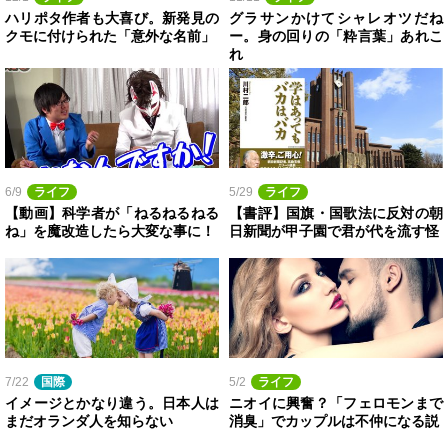
ハリポタ作者も大喜び。新発見の
グラサンかけてシャレオツだね
クモに付けられた「意外な名前」
ー。身の回りの「粋言葉」あれこ
れ
6/9
ライフ
5/29
ライフ
【動画】科学者が「ねるねるねる
【書評】国旗・国歌法に反対の朝
ね」を魔改造したら大変な事に！
日新聞が甲子園で君が代を流す怪
7/22
国際
5/2
ライフ
イメージとかなり違う。日本人は
ニオイに興奮？「フェロモンまで
まだオランダ人を知らない
消臭」でカップルは不仲になる説