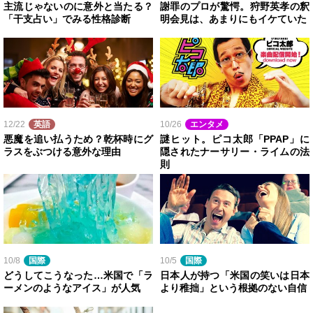
主流じゃないのに意外と当たる？
謝罪のプロが驚愕。狩野英孝の釈
「干支占い」でみる性格診断
明会見は、あまりにもイケていた
12/22
英語
10/26
エンタメ
悪魔を追い払うため？乾杯時にグ
謎ヒット。ピコ太郎「PPAP」に
ラスをぶつける意外な理由
隠されたナーサリー・ライムの法
則
10/8
国際
10/5
国際
どうしてこうなった…米国で「ラ
日本人が持つ「米国の笑いは日本
ーメンのようなアイス」が人気
より稚拙」という根拠のない自信