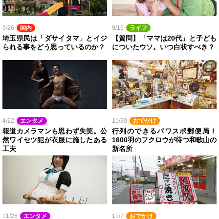
9/26
国内
9/16
ライフ
埼玉県民は「ダサイタマ」とイジ
【質問】「ママは20代」と子ども
られる事をどう思っているのか？
についたウソ。いつ白状すべき？
4/22
エンタメ
11/30
おでかけ
報道カメラマンも思わず失笑。公
行列のできるパワスポ郵便局！
然ワイセツ犯が衣服に施したある
1600羽のフクロウが待つ和歌山の
工夫
新名所
11/26
エンタメ
11/7
おでかけ