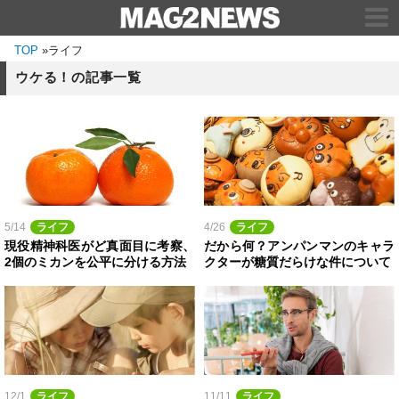
TOP
»
ライフ
ウケる！の記事一覧
5/14
ライフ
4/26
ライフ
現役精神科医がど真面目に考察、
だから何？アンパンマンのキャラ
2個のミカンを公平に分ける方法
クターが糖質だらけな件について
12/1
ライフ
11/11
ライフ