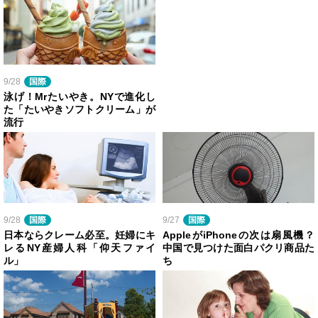
9/28
国際
泳げ！Mrたいやき。NYで進化し
た「たいやきソフトクリーム」が
流行
9/28
国際
9/27
国際
日本ならクレーム必至。妊婦にキ
AppleがiPhoneの次は扇風機？
レるNY産婦人科「仰天ファイ
中国で見つけた面白パクリ商品た
ル」
ち