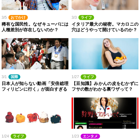
3/5
おでかけ
3/3
ライフ
稀有な国民性。なぜキューバには
イタリア最大の秘密。マカロニの
人種差別が存在しないのか？
穴はどうやって開けているのか？
3/1
国際
1/27
ライフ
日本人が知らない動画「安倍総理
【豆知識】みかんの皮をむかずに
フィリピンに行く」が面白すぎる
フサの数がわかる裏ワザって？
1/24
ライフ
1/23
エンタメ