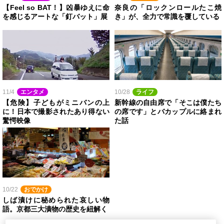
【Feel so BAT！】凶暴ゆえに命
奈良の「ロックンロールたこ焼
を感じるアートな「釘バット」展
き」が、全力で常識を覆している
11/4
エンタメ
10/28
ライフ
【危険】子どもがミニバンの上
新幹線の自由席で「そこは僕たち
に！日本で撮影されたあり得ない
の席です」とバカップルに絡まれ
驚愕映像
た話
10/22
おでかけ
しば漬けに秘められた哀しい物
語。京都三大漬物の歴史を紐解く