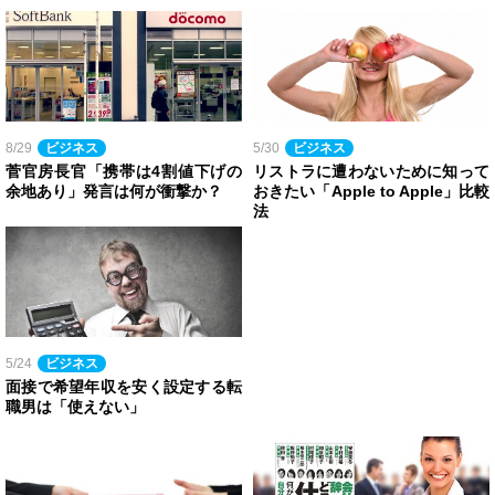
8/29
ビジネス
5/30
ビジネス
菅官房長官「携帯は4割値下げの
リストラに遭わないために知って
余地あり」発言は何が衝撃か？
おきたい「Apple to Apple」比較
法
5/24
ビジネス
面接で希望年収を安く設定する転
職男は「使えない」