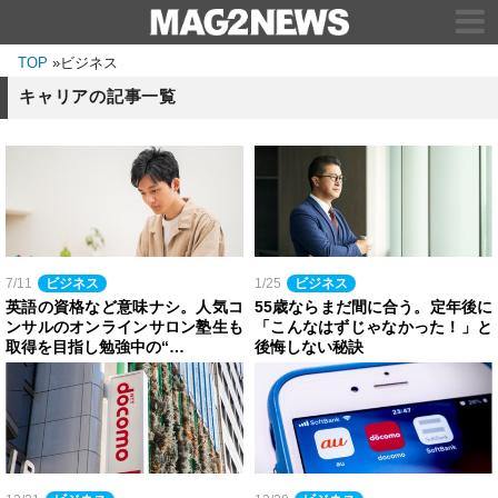
TOP
»
ビジネス
キャリアの記事一覧
7/11
ビジネス
1/25
ビジネス
英語の資格など意味ナシ。人気コ
55歳ならまだ間に合う。定年後に
ンサルのオンラインサロン塾生も
「こんなはずじゃなかった！」と
取得を目指し勉強中の“…
後悔しない秘訣