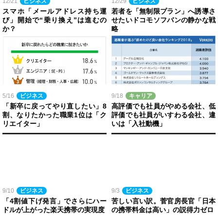
12/21
ビジネス
12/29
ビジネス
スマホ「メールアドレス持ち運
若者を「無制限プラン」へ誘導さ
び」開始で“乗り換え”は進むの
せたいドコモソフバンの静かな戦
か？
略
5/16
ビジネス
9/18
キャリア
「新卒に戻ってやり直したい」8
高評価でも社員がやめる会社、低
割、なりたかった職業1位は「ク
評価でも社員がいすわる会社、違
リエイター」
いは「入社動機」
9/10
ビジネス
9/3
ビジネス
「4割値下げ発言」でさらにハー
苦しい言い訳。菅官房長官「日本
ドルが上がった楽天携帯の実現度
の携帯料金は高い」の説得力ゼロ