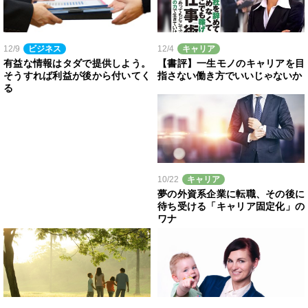
12/9
ビジネス
12/4
キャリア
有益な情報はタダで提供しよう。
【書評】一生モノのキャリアを目
そうすれば利益が後から付いてく
指さない働き方でいいじゃないか
る
10/22
キャリア
夢の外資系企業に転職、その後に
待ち受ける「キャリア固定化」の
ワナ