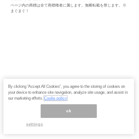
ページ内の商標は全て商標権者に属します。無断転載を禁じます。 ©
まぐまぐ！
By clicking “Accept All Cookies”, you agree to the storing of cookies on
your device to enhance site navigation, analyze site usage, and assist in
our marketing efforts.
Coolie policy
ok
settings