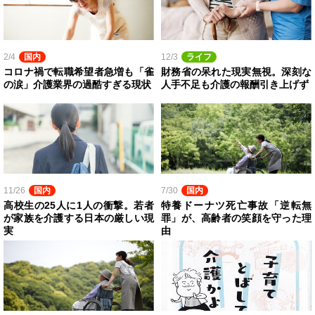
2/4
国内
12/3
ライフ
コロナ禍で転職希望者急増も「雀
財務省の呆れた現実無視。深刻な
の涙」介護業界の過酷すぎる現状
人手不足も介護の報酬引き上げず
11/26
国内
7/30
国内
高校生の25人に1人の衝撃。若者
特養ドーナツ死亡事故「逆転無
が家族を介護する日本の厳しい現
罪」が、高齢者の笑顔を守った理
実
由