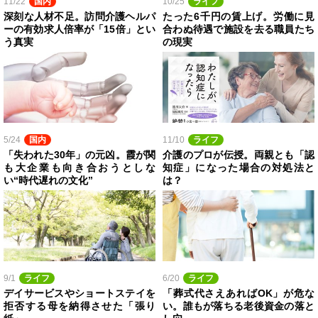
11/22
国内
10/25
ライフ
深刻な人材不足。訪問介護ヘルパ
たった6千円の賃上げ。労働に見
ーの有効求人倍率が「15倍」とい
合わぬ待遇で施設を去る職員たち
う真実
の現実
5/24
国内
11/10
ライフ
「失われた30年」の元凶。霞が関
介護のプロが伝授。両親とも「認
も大企業も向き合おうとしな
知症」になった場合の対処法と
い“時代遅れの文化”
は？
9/1
ライフ
6/20
ライフ
デイサービスやショートステイを
「葬式代さえあればOK」が危な
拒否する母を納得させた「張り
い。誰もが落ちる老後資金の落と