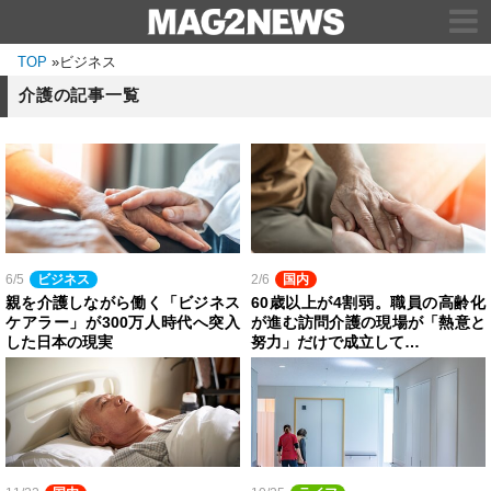
TOP
»
ビジネス
介護の記事一覧
6/5
ビジネス
2/6
国内
親を介護しながら働く「ビジネス
60歳以上が4割弱。職員の高齢化
ケアラー」が300万人時代へ突入
が進む訪問介護の現場が「熱意と
した日本の現実
努力」だけで成立して…