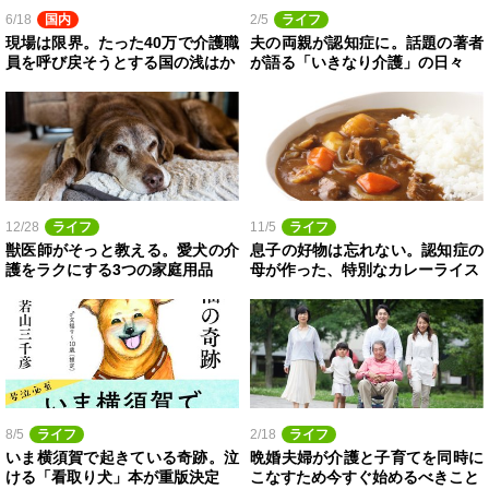
6/18
国内
2/5
ライフ
現場は限界。たった40万で介護職
夫の両親が認知症に。話題の著者
員を呼び戻そうとする国の浅はか
が語る「いきなり介護」の日々
12/28
ライフ
11/5
ライフ
獣医師がそっと教える。愛犬の介
息子の好物は忘れない。認知症の
護をラクにする3つの家庭用品
母が作った、特別なカレーライス
8/5
ライフ
2/18
ライフ
いま横須賀で起きている奇跡。泣
晩婚夫婦が介護と子育てを同時に
ける「看取り犬」本が重版決定
こなすため今すぐ始めるべきこと