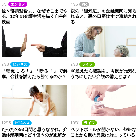
5/1
エンタメ
4/26
PR
佐々部清監督よ、なぜそこまでや
親の「認知症」を金融機関に知ら
る。12年の介護生活を描く自主的
れると、親の口座はすぐ凍結され
映画
る
2/28
ビジネス
2/23
ライフ
「転勤しろ！」「断る！」で解
40超えたら確認を。両親が元気な
雇。会社を訴えたら勝てるのか？
うちにしたい介護の備えとは？
12/15
ビジネス
10/31
ライフ
たったの93日間と思うなかれ。介
ペットボトルが開かない。些細な
護休業期間はどう使うのが正解か
ことから親の異変は始まっている