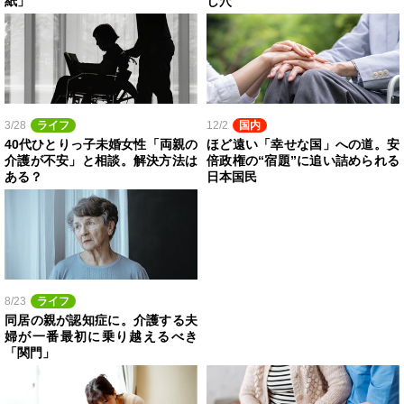
紙」
し穴
3/28
ライフ
12/2
国内
40代ひとりっ子未婚女性「両親の
ほど遠い「幸せな国」への道。安
介護が不安」と相談。解決方法は
倍政権の“宿題”に追い詰められる
ある？
日本国民
8/23
ライフ
同居の親が認知症に。介護する夫
婦が一番最初に乗り越えるべき
「関門」