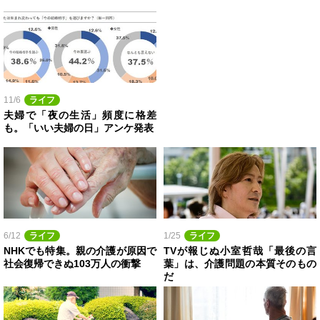
11/6
ライフ
夫婦で「夜の生活」頻度に格差
も。「いい夫婦の日」アンケ発表
6/12
ライフ
1/25
ライフ
NHKでも特集。親の介護が原因で
TVが報じぬ小室哲哉「最後の言
社会復帰できぬ103万人の衝撃
葉」は、介護問題の本質そのもの
だ