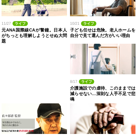
11/27
ライフ
10/21
ライフ
元ANA国際線CAが警鐘。日本人
子ども任せは危険。老人ホームを
がちっとも理解しようとせぬ大問
自分で見て選んだ方がいい理由
題
8/17
ライフ
介護施設での虐待、このままでは
減らせない…深刻な人手不足で悲
鳴