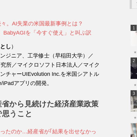
」続々。AI失業の米国最新事例とは？
PT、BabyAGIを「今すぐ使え」と叫ぶ訳
とし
）
★
ンジニア、工学修士（早稲田大学）／
信研究所／マイクロソフト日本法人／マイク
UIEvolution Inc.を米国シアトル
ne/iPadアプリの開発。
★
産省から見続けた経済産業政策
で思うこと
★
かったのか…経産省が｢結果を出せなかっ