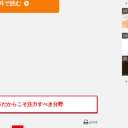
料で読む
★
★
本だからこそ注力すべき分野
print