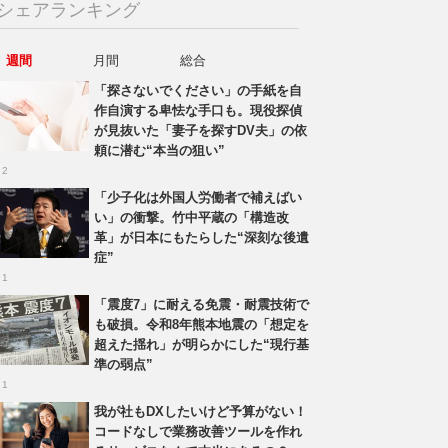
シェアランキング
週間
月間
総合
「探さないでください」の手紙を自
作自演する卑怯な手口も。現役探偵
が見抜いた「妻子を探すDV夫」の依
頼に潜む“本当の狙い”
 2
「少子化は外国人労働者で補えばい
い」の衝撃。竹中平蔵の「構造改
革」が日本にもたらした“深刻な後遺
症”
 1
「震度7」に耐える免震・耐震技術で
も破損。令和8年熊本地震の「想定を
超えた揺れ」が明らかにした“現行基
準の弱点”
 1
我が社もDXしたいけど予算がない！
コードなしで業務改善ツールを作れ