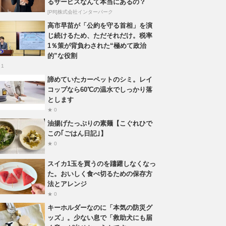
るサービスなんて本当にあるの？
[PR]株式会社インターパーク
高市早苗が「公約を守る首相」を演
じ続けるため、ただそれだけ。税率
1％策が背負わされた“極めて政治
的”な役割
 1
諦めていたカーペットのシミ。レイ
コップなら60℃の温水でしっかり落
とします
★ 0
油揚げたっぷりの素麺【こぐれひで
この｢ごはん日記｣】
★ 0
スイカ1玉を買うのを躊躇しなくなっ
た。おいしく食べ切るための保存方
法とアレンジ
★ 0
キーホルダーなのに「本気の防災グ
ッズ」。少ない息で「救助犬にも届