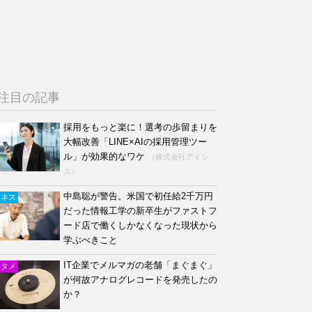
注目の記事
採用をもっと楽に！選考の歩留まりを
大幅改善「LINE×AIの採用管理ツー
ル」が効果的なワケ
（株式会社アイシ
ス）
中島聡が警告。米国で初任給2千万円
ジネス
だった情報工学の新卒生がファストフ
ード店で働くしかなくなった現状から
学ぶべきこと
IT企業でメルマガの老舗「まぐまぐ」
ンタメ
が何故アナログレコードを発売したの
か？