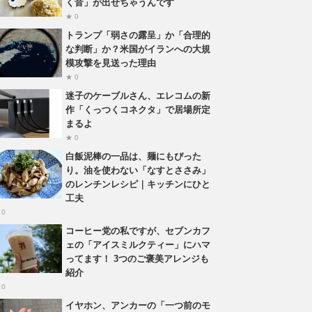
く音」が出せちゃうんです
★ 0
トランプ「弱さの露呈」か「合理的
な判断」か？米国がイランへの大規
模攻撃を見送った理由
★ 0
迷子のケーブルさん、エレコムの新
作「くっつくコネクタ」で居場所定
まるよ
★ 0
白飯泥棒の一品は、麺にもぴった
り。油を使わない「なすとささみ」
のレンチンレシピ｜キッチンにひと
工夫
 0
コーヒー党の私ですが、セブンカフ
ェの「アイスミルクティー」にハマ
ってます！ 3つのご褒美アレンジも
紹介
 0
イヤホン、アンカーの「一つ前のモ