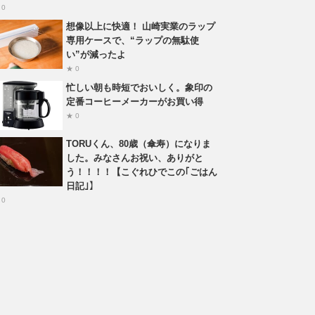
 0
想像以上に快適！ 山崎実業のラップ
専用ケースで、“ラップの無駄使
い”が減ったよ
★ 0
忙しい朝も時短でおいしく。象印の
定番コーヒーメーカーがお買い得
★ 0
TORUくん、80歳（傘寿）になりま
した。みなさんお祝い、ありがと
う！！！！【こぐれひでこの｢ごはん
日記｣】
 0