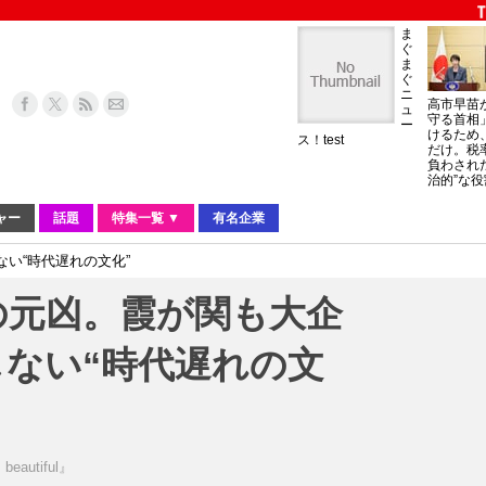
ま
ぐ
ま
ぐ
ニ
高市早苗
ュ
守る首相
ー
けるため
ス！test
だけ。税
負わされ
治的”な役
ャー
話題
特集一覧 ▼
有名企業
い“時代遅れの文化”
の元凶。霞が関も大企
ない“時代遅れの文
beautiful』