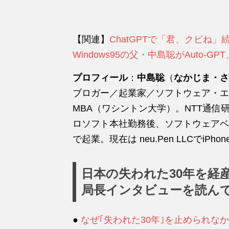
【関連】
ChatGPTで「君、クビね
Windows95の父・中島聡がAuto-G
プロフィール
：
中島聡
（
なかじま・さ
ブロガー／起業家／ソフトウェア・エ
MBA（ワシントン大学）。NTT通
ロソフト本社勤務後、ソフトウェアベンチャー
で起業。現在は neu.Pen LLCでiPho
日本の失われた30年を経
局長インタビューを読ん
●
なぜ｢失われた30年｣を止められな