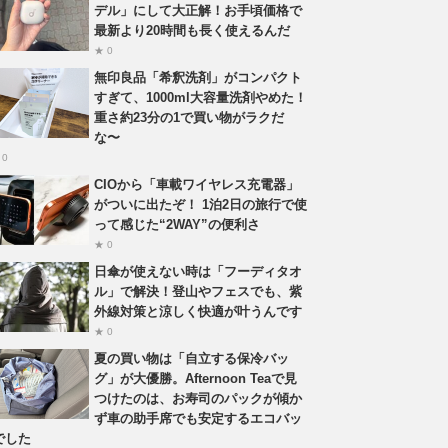
デル」にして大正解！お手頃価格で
最新より20時間も長く使えるんだ
★ 0
無印良品「希釈洗剤」がコンパクト
すぎて、1000ml大容量洗剤やめた！
重さ約23分の1で買い物がラクだ
な〜
 0
CIOから「車載ワイヤレス充電器」
がついに出たぞ！ 1泊2日の旅行で使
って感じた“2WAY”の便利さ
★ 0
日傘が使えない時は「フーディタオ
ル」で解決！登山やフェスでも、紫
外線対策と涼しく快適が叶うんです
★ 0
夏の買い物は「自立する保冷バッ
グ」が大優勝。Afternoon Teaで見
つけたのは、お寿司のパックが傾か
ず車の助手席でも安定するエコバッ
でした