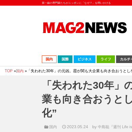
第一線の専門家たちがニッポンに「なぜ？」を問いかける
国内
国際
ビジネス
ライフ
カルチ
TOP
»
国内
»
「失われた30年」の元凶。霞が関も大企業も向き合おうとしな
「失われた30年」
業も向き合おうとし
化”
2023.05.24
by
国内
中島聡『週刊 Life is 