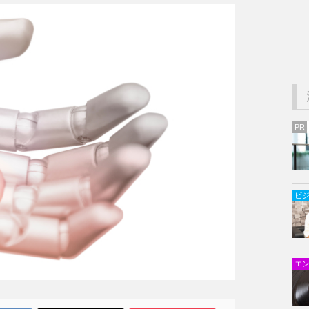
PR
ビ
エ