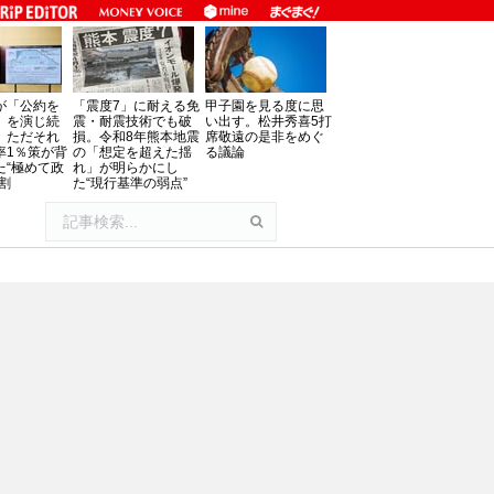
が「公約を
「震度7」に耐える免
甲子園を見る度に思
」を演じ続
震・耐震技術でも破
い出す。松井秀喜5打
、ただそれ
損。令和8年熊本地震
席敬遠の是非をめぐ
率1％策が背
の「想定を超えた揺
る議論
た“極めて政
れ」が明らかにし
割
た“現行基準の弱点”