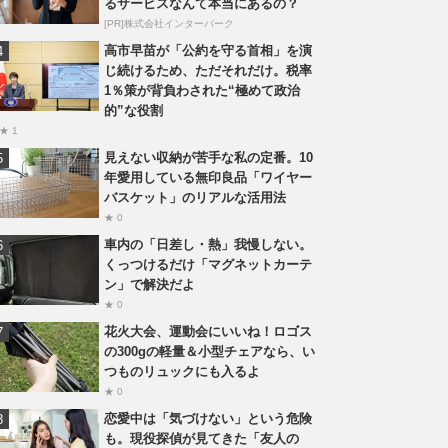
るサービスなんて本当にあるの？
[PR]株式会社インターパーク
高市早苗が「公約を守る首相」を演
じ続けるため、ただそれだけ。税率
1％策が背負わされた“極めて政治
的”な役割
★ 1
見えない収納が苦手な私の定番。10
年愛用している無印良品「ワイヤー
バスケット」のリアルな活用法
★ 0
車内の「日差し・熱」我慢しない。
くっつけるだけ「マグネットカーテ
ン」で解決だよ
★ 0
花火大会、運動会にいいね！ロゴス
の300gの軽量＆小型チェアなら、い
つものリュックにも入るよ
★ 0
恋愛中は「気づけない」という危険
も。現役探偵が見てきた「友人の