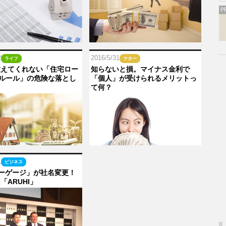
P
2
2016/5/31
ライフ
マネー
教えてくれない「住宅ロー
知らないと損。マイナス金利で
％ルール」の危険な落とし
「個人」が受けられるメリットっ
て何？
1
ビジネス
モーゲージ」が社名変更！
「ARUHI」