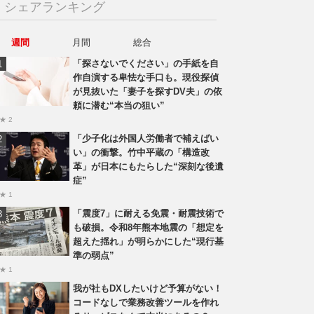
シェアランキング
週間
月間
総合
「探さないでください」の手紙を自
作自演する卑怯な手口も。現役探偵
が見抜いた「妻子を探すDV夫」の依
頼に潜む“本当の狙い”
★ 2
「少子化は外国人労働者で補えばい
い」の衝撃。竹中平蔵の「構造改
革」が日本にもたらした“深刻な後遺
症”
★ 1
「震度7」に耐える免震・耐震技術で
も破損。令和8年熊本地震の「想定を
超えた揺れ」が明らかにした“現行基
準の弱点”
★ 1
我が社もDXしたいけど予算がない！
コードなしで業務改善ツールを作れ