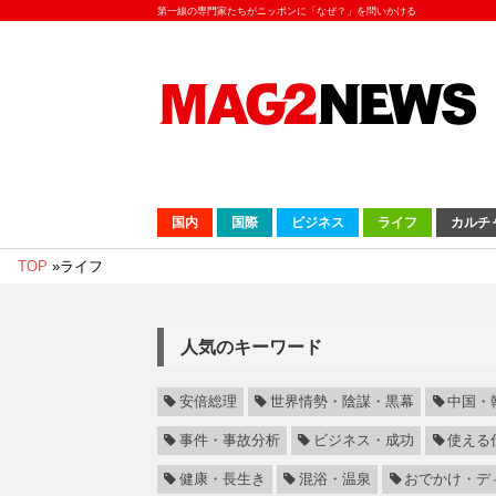
第一線の専門家たちがニッポンに「なぜ？」を問いかける
国内
国際
ビジネス
ライフ
カルチ
TOP
»
ライフ
人気のキーワード
安倍総理
世界情勢・陰謀・黒幕
中国・
事件・事故分析
ビジネス・成功
使える
健康・長生き
混浴・温泉
おでかけ・デ