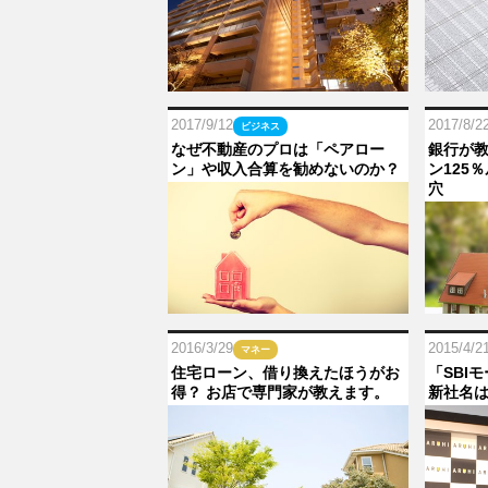
2017/9/12
2017/8/2
ビジネス
なぜ不動産のプロは「ペアロー
銀行が
ン」や収入合算を勧めないのか？
ン125
穴
2016/3/29
2015/4/2
マネー
住宅ローン、借り換えたほうがお
「SBI
得？ お店で専門家が教えます。
新社名は