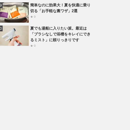
簡単なのに効果大！夏を快適に乗り
切る「お手軽な裏ワザ」2選
★ 0
夏でも湯船に入りたい派。最近は
「ブラシなしで浴槽をキレイにでき
るミスト」に頼りっきりです
★ 0