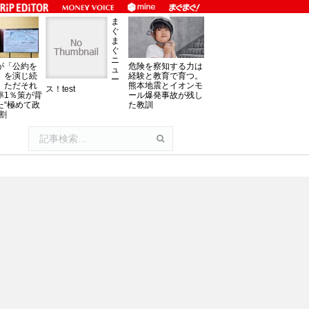
ま
ぐ
ま
ぐ
ニ
が「公約を
危険を察知する力は
ュ
」を演じ続
経験と教育で育つ。
ー
、ただそれ
熊本地震とイオンモ
ス！test
率1％策が背
ール爆発事故が残し
た“極めて政
た教訓
割