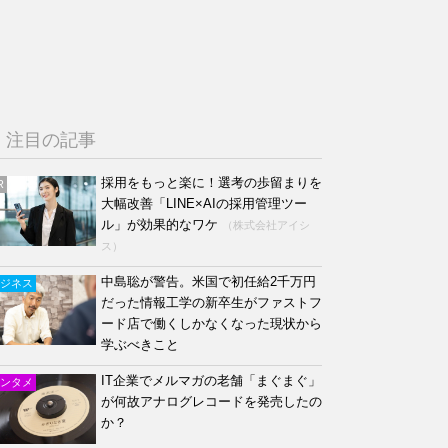
注目の記事
採用をもっと楽に！選考の歩留まりを
R
大幅改善「LINE×AIの採用管理ツー
ル」が効果的なワケ
（株式会社アイシ
ス）
中島聡が警告。米国で初任給2千万円
ジネス
だった情報工学の新卒生がファストフ
ード店で働くしかなくなった現状から
学ぶべきこと
IT企業でメルマガの老舗「まぐまぐ」
ンタメ
が何故アナログレコードを発売したの
か？