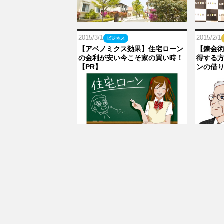
2015/3/1
2015/2/1
ビジネス
【アベノミクス効果】住宅ローン
【錬金
の金利が安い今こそ家の買い時！
得する
【PR】
ンの借