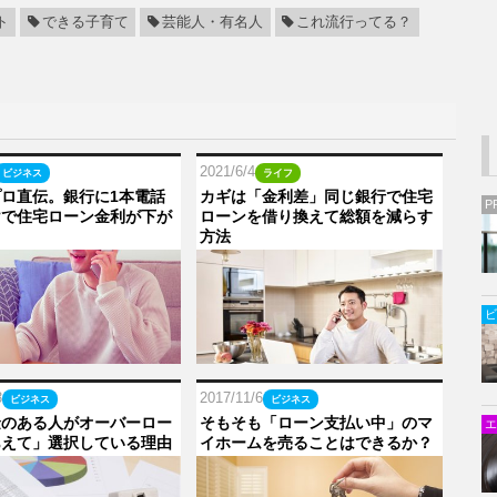
ト
できる子育て
芸能人・有名人
これ流行ってる？
2021/6/4
ビジネス
ライフ
ロ直伝。銀行に1本電話
カギは「金利差」同じ銀行で住宅
P
けで住宅ローン金利が下が
ローンを借り換えて総額を減らす
方法
ビ
3
2017/11/6
ビジネス
ビジネス
金のある人がオーバーロー
そもそも「ローン支払い中」のマ
エ
あえて」選択している理由
イホームを売ることはできるか？