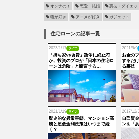
オンナの！
恋愛・結婚
裏技・ダイエッ
猫が好き
アニメが好き
ガジェット
住宅ローンの記事一覧
2023/1/17
2021/9/9
ライフ
「持ち家vs賃貸」論争に終止符
お金のプ
か。投資のプロが「日本の住宅ロ
するだ
ーンは危険」と断言する…
る裏技
2021/1/19
2017/12/
ライフ
歴史的な異常事態。マンション高
自己資
騰と超低金利政策はいつまで続
ンを「
く？