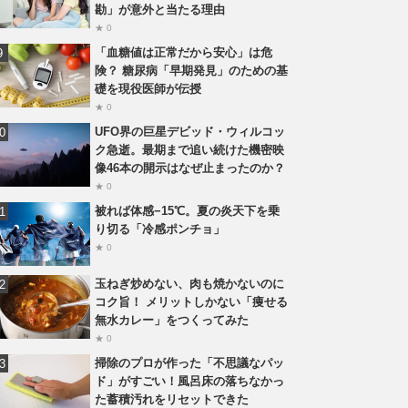
勘」が意外と当たる理由
★ 0
「血糖値は正常だから安心」は危
険？ 糖尿病「早期発見」のための基
礎を現役医師が伝授
★ 0
UFO界の巨星デビッド・ウィルコッ
ク急逝。最期まで追い続けた機密映
像46本の開示はなぜ止まったのか？
★ 0
被れば体感−15℃。夏の炎天下を乗
り切る「冷感ポンチョ」
★ 0
玉ねぎ炒めない、肉も焼かないのに
コク旨！ メリットしかない「痩せる
無水カレー」をつくってみた
★ 0
掃除のプロが作った「不思議なパッ
ド」がすごい！風呂床の落ちなかっ
た蓄積汚れをリセットできた