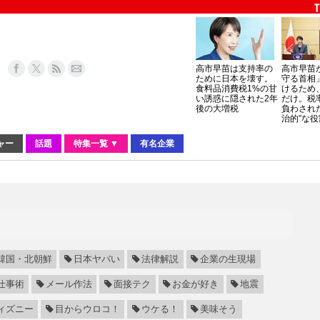
高市早苗は支持率の
高市早苗
ために日本を壊す。
守る首相
食料品消費税1%の甘
けるため
い誘惑に隠された2年
だけ。税
後の大増税
負わされ
治的”な役
ャー
話題
特集一覧 ▼
有名企業
韓国・北朝鮮
日本ヤバい
法律解説
企業の生現場
仕事術
メール作法
面接テク
お金が好き
地震
ィズニー
目からウロコ！
ウケる！
美味そう