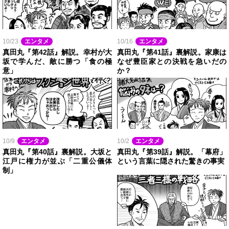
10/23
エンタメ
10/16
エンタメ
真田丸『第42話』解説。幸村が大
真田丸『第41話』裏解説。家康は
坂で学んだ、敵に勝つ「食の極
なぜ豊臣家との決戦を急いだの
意」
か？
10/9
エンタメ
10/2
エンタメ
真田丸『第40話』裏解説。大坂と
真田丸『第39話』解説。「幕府」
江戸に権力が並ぶ「二重公儀体
という言葉に隠された驚きの事実
制」