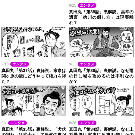
9/25
エンタメ
真田丸『第38話』裏解説。昌幸の
遺言「徳川の倒し方」は現実離
れ？
9/18
エンタメ
9/11
エンタメ
真田丸『第37話』裏解説。家康は
真田丸『第36話』裏解説。なぜ雨
関ヶ原の後にどうやって権力を得
の日に城を攻めるのは不利なの
た？
か？
9/4
エンタメ
8/28
エンタメ
真田丸『第35話』裏解説。「犬伏
真田丸『第34話』裏解説。なぜ上
の別れ」は武士として当然の事だ
杉景勝は家康に反旗を翻したの