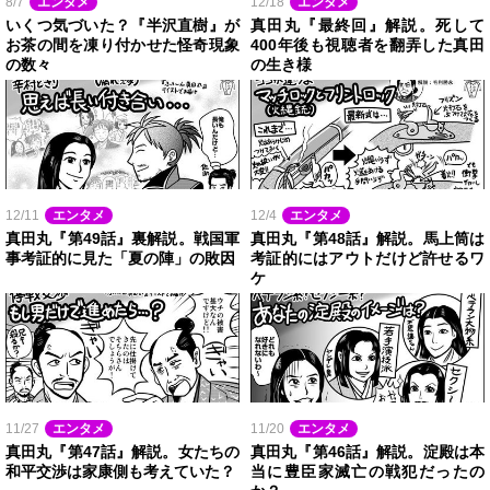
8/7
エンタメ
12/18
エンタメ
いくつ気づいた？『半沢直樹』が
真田丸『最終回』解説。死して
お茶の間を凍り付かせた怪奇現象
400年後も視聴者を翻弄した真田
の数々
の生き様
12/11
エンタメ
12/4
エンタメ
真田丸『第49話』裏解説。戦国軍
真田丸『第48話』解説。馬上筒は
事考証的に見た「夏の陣」の敗因
考証的にはアウトだけど許せるワ
ケ
11/27
エンタメ
11/20
エンタメ
真田丸『第47話』解説。女たちの
真田丸『第46話』解説。淀殿は本
和平交渉は家康側も考えていた？
当に豊臣家滅亡の戦犯だったの