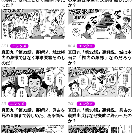
った？
か？
8/21
エンタメ
8/14
エンタメ
真田丸『第33話』裏解説。城は権
真田丸『第32話』裏解説。城は本
力の象徴ではなく軍事要塞そのも
当に「権力の象徴」なのだろう
のだ！
か？
8/7
エンタメ
7/31
エンタメ
真田丸『第31話』裏解説。秀吉を
真田丸『第30話』裏解説。秀吉の
死の直前まで苦しめた、ある悩み
朝鮮出兵はなぜ失敗に終わったの
か？