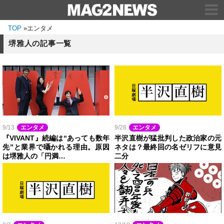
TOP
»
エンタメ
堺雅人の記事一覧
9/13
エンタメ
9/28
エンタメ
『VIVANT』続編は“あっても数年
半沢直樹が猛批判した政治家の元
先”と業界で囁かれる理由。原因
ネタは？最終回の名ゼリフに意見
は堺雅人の「円満…
二分