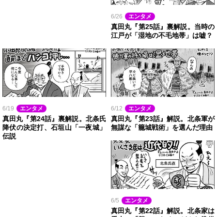
6/26
エンタメ
真田丸『第25話』裏解説。当時の
江戸が「湿地の不毛地帯」は嘘？
6/19
エンタメ
6/12
エンタメ
真田丸『第24話』裏解説。北条氏
真田丸『第23話』解説。北条軍が
降伏の決定打、石垣山「一夜城」
無謀な「籠城戦術」を選んだ理由
伝説
6/5
エンタメ
真田丸『第22話』解説。北条家は