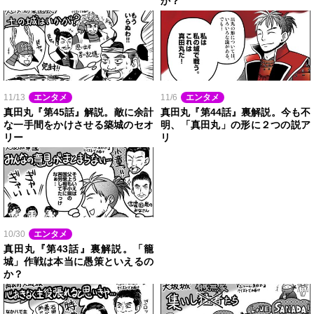
か？
11/13
エンタメ
11/6
エンタメ
真田丸『第45話』解説。敵に余計
真田丸『第44話』裏解説。今も不
な一手間をかけさせる築城のセオ
明、「真田丸」の形に２つの説ア
リー
リ
10/30
エンタメ
真田丸『第43話』裏解説。「籠
城」作戦は本当に愚策といえるの
か？