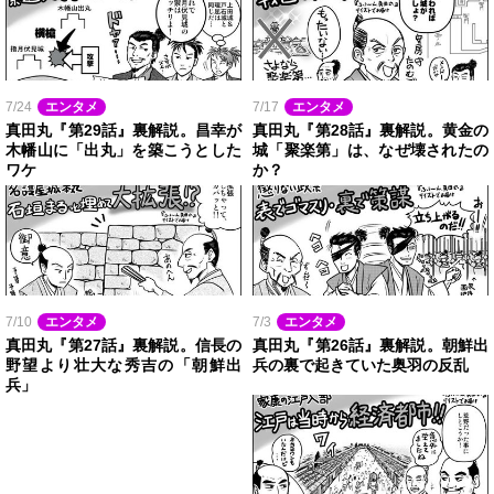
7/24
エンタメ
7/17
エンタメ
真田丸『第29話』裏解説。昌幸が
真田丸『第28話』裏解説。黄金の
木幡山に「出丸」を築こうとした
城「聚楽第」は、なぜ壊されたの
ワケ
か？
7/10
エンタメ
7/3
エンタメ
真田丸『第27話』裏解説。信長の
真田丸『第26話』裏解説。朝鮮出
野望より壮大な秀吉の「朝鮮出
兵の裏で起きていた奥羽の反乱
兵」