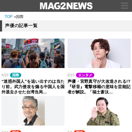
TOP
»
国際
声優の記事一覧
6/20
国際
6/15
エンタメ
“迷惑外国人”を追い出すのは当た
声優・宮野真守が大改造される!?
り前。武力侵攻を煽る中国人を国
『研音』電撃移籍の意味を芸能記
外退去させた台湾当局…
者が解説。「福士蒼汰…