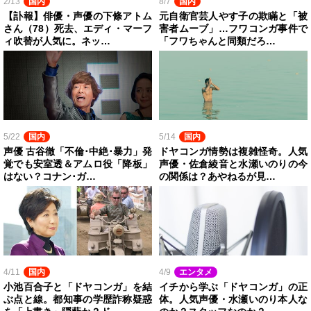
2/13
国内
8/7
国内
【訃報】俳優・声優の下條アトム
元自衛官芸人やす子の欺瞞と「被
さん（78）死去、エディ・マーフ
害者ムーブ」…フワコンガ事件で
ィ吹替が人気に。ネッ…
「フワちゃんと同類だろ…
5/22
国内
5/14
国内
声優 古谷徹「不倫･中絶･暴力」発
ドヤコンガ情勢は複雑怪奇。人気
覚でも安室透＆アムロ役「降板」
声優・佐倉綾音と水瀬いのりの今
はない？コナン･ガ…
の関係は？あやねるが見…
4/11
国内
4/9
エンタメ
小池百合子と「ドヤコンガ」を結
イチから学ぶ「ドヤコンガ」の正
ぶ点と線。都知事の学歴詐称疑惑
体。人気声優・水瀬いのり本人な