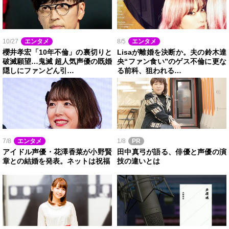
10/27
エンタメ
8/5
エンタメ
櫻井孝宏「10年不倫」の裏切りと
Lisaが離婚を決断か。夫の鈴木達
破滅願望…鬼滅 超人気声優の既婚
央“ファン食い”のゲス不倫に更な
隠しにファンどん引…
る前科、狙われる…
7/8
エンタメ
1/8
PR
アイドル声優・花澤香菜が小野賢
田中真弓が語る、俳優と声優の演
章との結婚を発表。ネットは祝福
技の違いとは