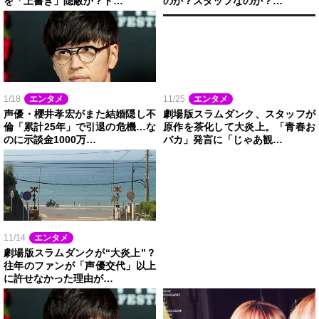
を「上書き」隠蔽か？ド…
のか？スタッフなのか？…
1/18
エンタメ
11/25
エンタメ
声優・櫻井孝宏がまた結婚隠し不
劇場版スラムダンク、スタッフが
倫「累計25年」で引退の危機…な
原作を茶化して大炎上。「青春お
のに示談金1000万…
バカ」発言に「じゃあ観…
11/14
エンタメ
劇場版スラムダンクが“大炎上”？
往年のファンが「声優交代」以上
に許せなかった理由が…