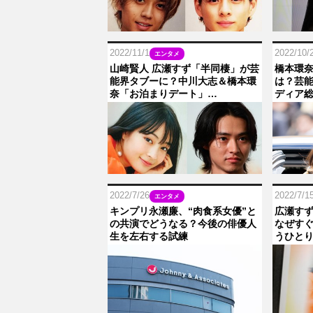
2022/11/1
2022/10/
エンタメ
山崎賢人 広瀬すず「半同棲」が芸
橋本環奈
能界タブーに？中川大志＆橋本環
は？芸
奈「お泊まりデート」…
ディア総
2022/7/26
2022/7/1
エンタメ
キンプリ永瀬廉、“肉食系女優”と
広瀬す
の共演でどうなる？今後の俳優人
なぜすぐ
生を左右する試練
うひとり