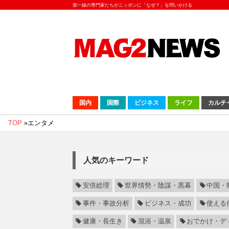
第一線の専門家たちがニッポンに「なぜ？」を問いかける
国内
国際
ビジネス
ライフ
カルチ
TOP
»
エンタメ
人気のキーワード
安倍総理
世界情勢・陰謀・黒幕
中国・
事件・事故分析
ビジネス・成功
使える
健康・長生き
混浴・温泉
おでかけ・デ