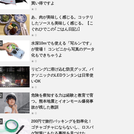
買い得ですよ
★ 0
あ、肉が美味しく感じる。コッテリ
したソースも美味しく感じる。【こ
ぐれひでこの｢ごはん日記｣】
★ 0
水深10mでも使える「写ルンです」
が登場！ コンビニから写真のデータ
化もできちゃうよ
★ 0
リビングに溶け込む防災グッズ。パ
ナソニックのLEDランタンは日常使
いOK
★ 0
危険を察知する力は経験と教育で育
つ。熊本地震とイオンモール爆発事
故が残した教訓
★ 0
200円で旅行パッキングを効率化！
ゴチャゴチャにならないし、ロスバ
ゲ対策にもなる裏技を見つけた