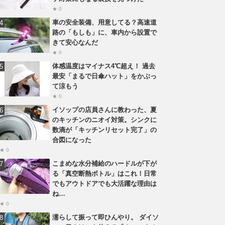
★ 0
車の安全装備、用意してる？高速道
路の「もしも」に、車内から設置で
きて安心なんだ
★ 0
体感温度はマイナス4℃超え！ 過去
最安「まるで日傘ハット」をかぶっ
て涼もう
★ 0
イソップの店員さんに教わった、夏
のキッチンのニオイ対策。シンクに
数滴が「キッチンリセット完了」の
合図になった
★ 0
こまめな水分補給のハードルが下が
る「真空断熱ボトル」はこれ！日常
でもアウトドアでも大活躍な理由は
ね…
★ 0
濡らして振って即ひんやり。 ダイソ