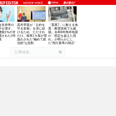
は支持率の
高市早苗が「公約を
「震度7」に耐える免
本を壊す。
守る首相」を演じ続
震・耐震技術でも破
費税1%の甘
けるため、ただそれ
損。令和8年熊本地震
隠された2年
だけ。税率1％策が背
の「想定を超えた揺
税
負わされた“極めて政
れ」が明らかにし
治的”な役割
た“現行基準の弱点”