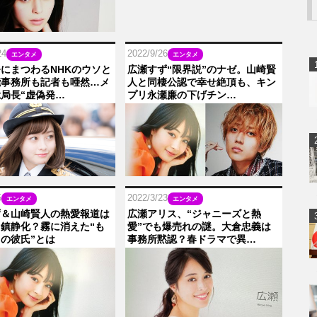
24
2022/9/26
エンタメ
エンタメ
にまつわるNHKのウソと
広瀬すず“限界説”のナゼ。山崎賢
能事務所も記者も唖然…メ
人と同棲公認で幸せ絶頂も、キン
局長“虚偽発…
プリ永瀬廉の下げチン…
5
2022/3/23
エンタメ
エンタメ
ず＆山崎賢人の熱愛報道は
広瀬アリス、“ジャニーズと熱
鎮静化？霧に消えた“も
愛”でも爆売れの謎。大倉忠義は
の彼氏”とは
事務所黙認？春ドラマで異…