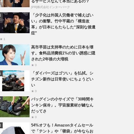
るサービスなんて本当にあるの？
[PR]株式会社インターパーク
「少子化は外国人労働者で補えばい
い」の衝撃。竹中平蔵の「構造改
革」が日本にもたらした“深刻な後遺
症”
★ 1
高市早苗は支持率のために日本を壊
す。食料品消費税1%の甘い誘惑に隠
された2年後の大増税
★ 0
「ダイバーズはゴツい」を払拭。シ
チズン新作は日常使いにちょうどい
い
★ 0
バッグインの小サイズで「30時間キ
ンキン保冷」。宇宙服素材が鍵なん
だってさ
★ 0
54%オフも！Amazonタイムセール
で「テント」や「寝袋」が今ならお