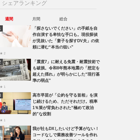
シェアランキング
週間
月間
総合
「探さないでください」の手紙を自
作自演する卑怯な手口も。現役探偵
が見抜いた「妻子を探すDV夫」の依
頼に潜む“本当の狙い”
★ 2
「震度7」に耐える免震・耐震技術で
も破損。令和8年熊本地震の「想定を
超えた揺れ」が明らかにした“現行基
準の弱点”
★ 1
高市早苗が「公約を守る首相」を演
じ続けるため、ただそれだけ。税率
1％策が背負わされた“極めて政治
的”な役割
★ 1
我が社もDXしたいけど予算がない！
コードなしで業務改善ツールを作れ