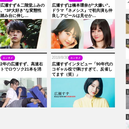
が広瀬すず＆二階堂ふみの
広瀬すずは橋本環奈が“大嫌い”。
。“3P大好き”な変態性
ドラマ『ネメシス』で初共演も仲
を踏み台に伸し…
良しアピールは見せか…
9
2018/8/30
エンタメ
エンタメ
2年の広瀬すず、高速右
広瀬すずインタビュー「90年代の
トでロウソク21本を消
コギャル役で弾けすぎて、反省し
てます（笑）」