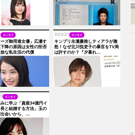
P
2
2023/2/7
エンタメ
エンタメ
ニーズ御用達女優」広瀬す
キンプリ永瀬廉推しティアラが激
気下降の原因は女性の拒否
怒！なぜ北川悦吏子の暴言をTV局
奔放な私生活の代償
は許すのか？『夕暮れ…
28
エンタメ
みに学ぶ「資産34億円イ
社長と結婚する方法」玉の
ず出会いから、…