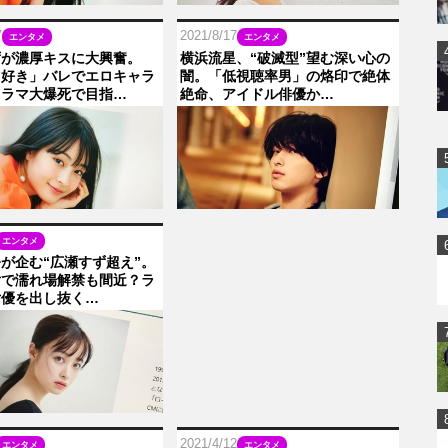
7
2021/8/17
エンタメ
エンタメ
ずが濃厚キスに大興奮。
横浜流星、“破滅型”望む深い心の
タ好き」バレでエロキャラ
闇。「低視聴率男」の烙印で絶体
ドラマ大爆死で目指…
絶命、アイドル俳優か…
エンタメ
が企む“広瀬すず超え”。
女で濡れ場解禁も間近？ラ
女優を出し抜く…
2021/4/12
エンタメ
エンタメ