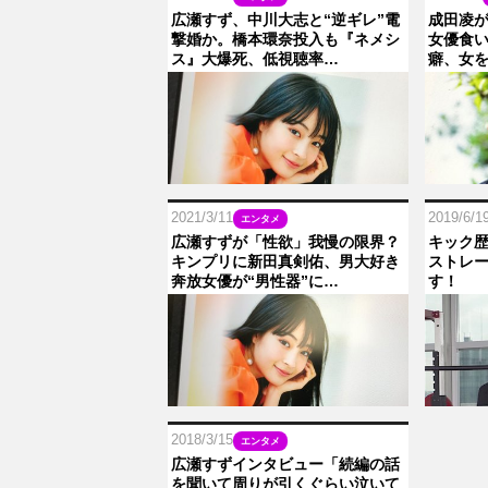
広瀬すず、中川大志と“逆ギレ”電
成田凌
撃婚か。橋本環奈投入も『ネメシ
女優食い
ス』大爆死、低視聴率…
癖、女
2021/3/11
2019/6/1
エンタメ
広瀬すずが「性欲」我慢の限界？
キック歴
キンプリに新田真剣佑、男大好き
ストレー
奔放女優が“男性器”に…
す！
2018/3/15
エンタメ
広瀬すずインタビュー「続編の話
を聞いて周りが引くぐらい泣いて