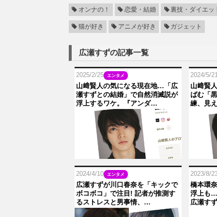
オンナの！
恋愛・結婚
裏技・ダイエッ
猫が好き
アニメが好き
ガジェット
広瀬すずの記事一覧
2025/2/25
2024/5/2
エンタメ
山﨑賢人の気になる現在地…「広
山﨑賢
瀬すずとの結婚」で自然消滅説が
ばむ「黒
浮上するワケ。『アンダ…
練、見え
2024/4/10
2023/8/2
エンタメ
広瀬すずが川口春奈を「キックで
橋本環
ボコボコ」で注目! 記者が推測す
浮上も…
るストレスと男事情、…
広瀬す