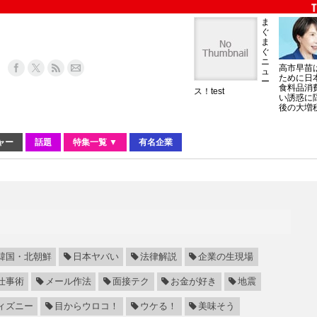
ま
ぐ
ま
ぐ
ニ
高市早苗
ュ
ために日
ー
食料品消
ス！test
い誘惑に
後の大増
ャー
話題
特集一覧 ▼
有名企業
韓国・北朝鮮
日本ヤバい
法律解説
企業の生現場
仕事術
メール作法
面接テク
お金が好き
地震
ィズニー
目からウロコ！
ウケる！
美味そう