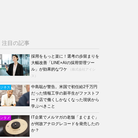
注目の記事
採用をもっと楽に！選考の歩留まりを
R
大幅改善「LINE×AIの採用管理ツー
ル」が効果的なワケ
（株式会社アイシ
ス）
中島聡が警告。米国で初任給2千万円
ジネス
だった情報工学の新卒生がファストフ
ード店で働くしかなくなった現状から
学ぶべきこと
IT企業でメルマガの老舗「まぐまぐ」
ンタメ
が何故アナログレコードを発売したの
か？