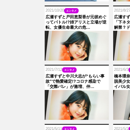
2021/10/20
2021/8/2
エンタメ
広瀬すずと戸田恵梨香が元彼めぐ
広瀬す
ってバトル!?姉アリスと立場が逆
「下ネ
転、女優生命最大の危…
解禁？
2021/7/12
2021/6/3
エンタメ
広瀬すずと中川大志が“もらい事
橋本環奈
故”で熱愛確定!?コロナ感染で
脱美少
「交際バレ」が激増、仲…
イバル
2021/5/11
2021/5/2
エンタメ