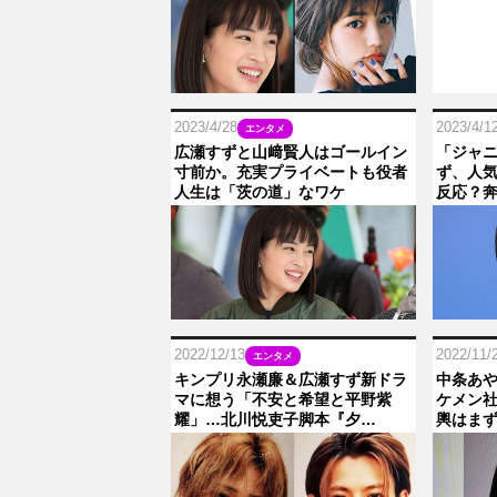
2023/4/28
2023/4/1
エンタメ
広瀬すずと山﨑賢人はゴールイン
「ジャ
寸前か。充実プライベートも役者
ず、人
人生は「茨の道」なワケ
反応？
2022/12/13
2022/11/
エンタメ
キンプリ永瀬廉＆広瀬すず新ドラ
中条あや
マに想う「不安と希望と平野紫
ケメン
耀」…北川悦吏子脚本『夕…
輿はま