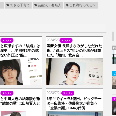
ト
できる子育て
芸能人・有名人
これ流行ってる？
1
2024/5/6
エンタメ
エンタメ
人と広瀬すずの「結婚」は
酒豪女優 長澤まさみがしなだれた
P
歴史」…半同棲2年の試
夜…“路上キス”狙いの記者が目撃
ない外圧と“酷…
した「焼肉、飲み会…
ビ
3
2023/7/24
エンタメ
エンタメ
奈と中川大志の結婚説が急
6年半でギャラ3億円。ビッグモー
エ
“結婚の壁”は山崎賢人と
ター広告塔・佐藤隆太が背負う
ず
「企業の顔」CMの代償…