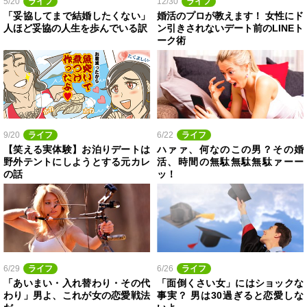
5/20
ライフ
12/30
ライフ
「妥協してまで結婚したくない」
婚活のプロが教えます！ 女性にド
人ほど妥協の人生を歩んでいる訳
ン引きされないデート前のLINEト
ーク術
9/20
ライフ
6/22
ライフ
【笑える実体験】お泊りデートは
ハァァ、何なのこの男？その婚
野外テントにしようとする元カレ
活、時間の無駄無駄無駄ァーー
の話
ッ！
6/29
ライフ
6/26
ライフ
「あいまい・入れ替わり・その代
「面倒くさい女」にはショックな
わり」男よ、これが女の恋愛戦法
事実？ 男は30過ぎると恋愛しな