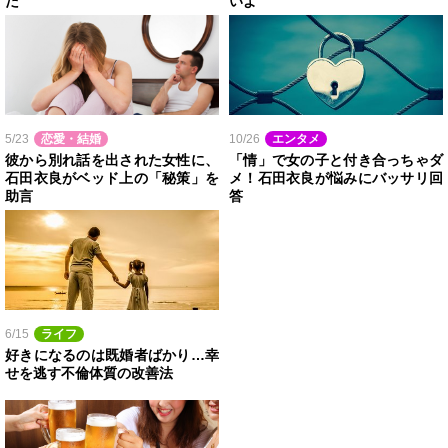
だ
いよ
5/23
恋愛・結婚
10/26
エンタメ
彼から別れ話を出された女性に、
「情」で女の子と付き合っちゃダ
石田衣良がベッド上の「秘策」を
メ！石田衣良が悩みにバッサリ回
助言
答
6/15
ライフ
好きになるのは既婚者ばかり…幸
せを逃す不倫体質の改善法