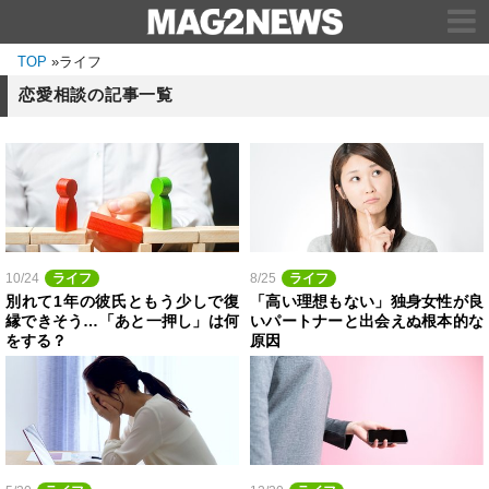
TOP
»
ライフ
恋愛相談の記事一覧
10/24
ライフ
8/25
ライフ
別れて1年の彼氏ともう少しで復
「高い理想もない」独身女性が良
縁できそう…「あと一押し」は何
いパートナーと出会えぬ根本的な
をする？
原因