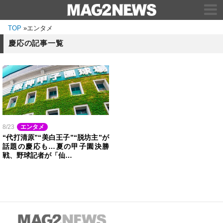
TOP
»
エンタメ
慶応の記事一覧
8/23
エンタメ
“代打清原”“美白王子”“脱坊主”が
話題の慶応も…夏の甲子園決勝
戦、野球記者が「仙…