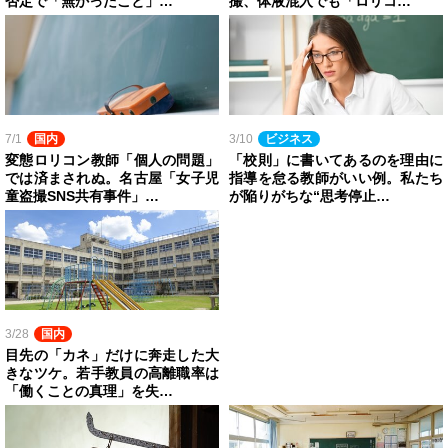
否定で「無かったこと」…
撮、体液混入でも「ロリコ…
7/1
国内
3/10
ビジネス
変態ロリコン教師「個人の問題」
「校則」に書いてあるのを理由に
では済まされぬ。名古屋「女子児
指導を怠る教師がいい例。私たち
童盗撮SNS共有事件」…
が陥りがちな“思考停止…
3/28
国内
目先の「カネ」だけに奔走した大
きなツケ。若手教員の高離職率は
「働くことの真理」を失…