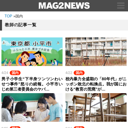
TOP
»
国内
教師の記事一覧
4/24
国内
4/22
国内
男子小学生“下半身ツンツンわい
校内暴力全盛期の「80年代」がニ
せつ事件”怒りの続報。小平市い
ッポン敗北の転換点。我が国にお
じめ第三者委員会のヤバ…
ける“教育の荒廃”が…