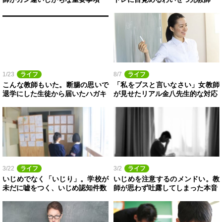
1/23
ライフ
8/7
ライフ
こんな教師もいた。断腸の思いで
「私をブスと言いなさい」女教師
退学にした生徒から届いたハガキ
が見せたリアル金八先生的な対応
3/22
ライフ
3/2
ライフ
いじめでなく「いじり」。学校が
いじめを注意するのメンドい。教
未だに嘘をつく、いじめ認知件数
師が思わず吐露してしまった本音