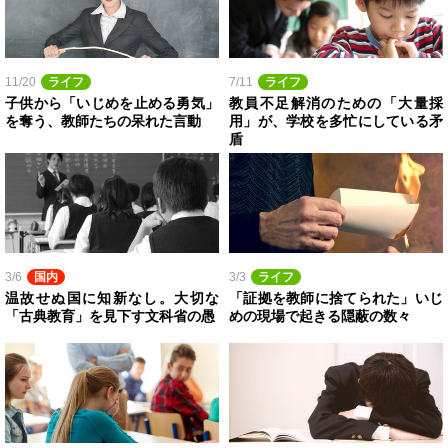
11/20
ライフ
7/11
ライフ
子供から「いじめを止める勇気」
教員不足解消のための「大量採
を奪う、教師たちの呆れた言動
用」が、学校を多忙にしている矛
盾
3/6
国内
3/3
ライフ
温故せぬ国に知新なし。大切な
「証拠を教師に捨てられた」いじ
「古典教育」を見下す文科省の愚
めの現場で起きる隠蔽の数々