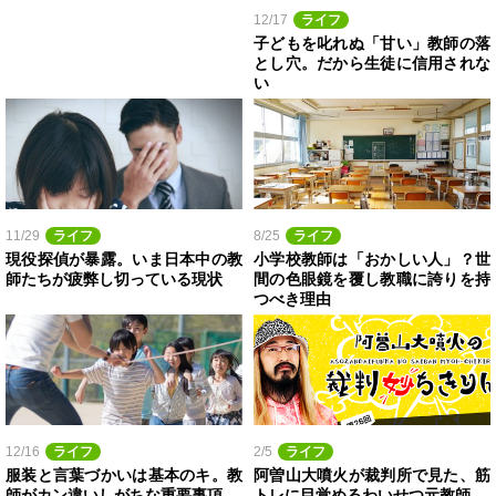
12/17
ライフ
子どもを叱れぬ「甘い」教師の落
とし穴。だから生徒に信用されな
い
11/29
ライフ
8/25
ライフ
現役探偵が暴露。いま日本中の教
小学校教師は「おかしい人」？世
師たちが疲弊し切っている現状
間の色眼鏡を覆し教職に誇りを持
つべき理由
12/16
ライフ
2/5
ライフ
服装と言葉づかいは基本のキ。教
阿曽山大噴火が裁判所で見た、筋
師がカン違いしがちな重要事項
トレに目覚めるわいせつ元教師