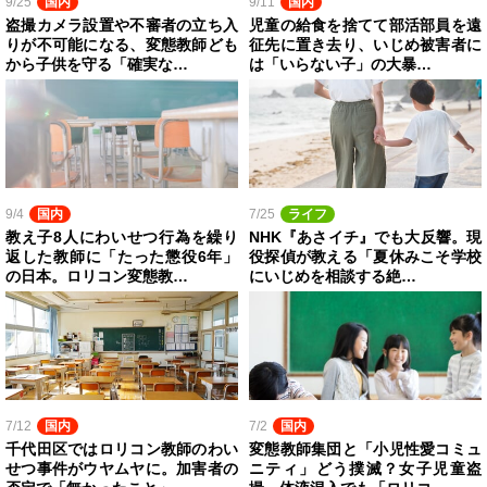
9/25
国内
9/11
国内
盗撮カメラ設置や不審者の立ち入
児童の給食を捨てて部活部員を遠
りが不可能になる、変態教師ども
征先に置き去り、いじめ被害者に
から子供を守る「確実な…
は「いらない子」の大暴…
9/4
国内
7/25
ライフ
教え子8人にわいせつ行為を繰り
NHK『あさイチ』でも大反響。現
返した教師に「たった懲役6年」
役探偵が教える「夏休みこそ学校
の日本。ロリコン変態教…
にいじめを相談する絶…
7/12
国内
7/2
国内
千代田区ではロリコン教師のわい
変態教師集団と「小児性愛コミュ
せつ事件がウヤムヤに。加害者の
ニティ」どう撲滅？女子児童盗