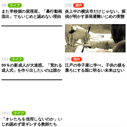
2/6
ライフ
1/26
国内
また学校側の屁理屈。「暴行動画
炎上中の横浜市だけじゃない。探
流出」でもいじめと認めない理由
偵が明かす原発避難いじめの実態
1/11
ライフ
1/5
国内
99％の新成人が大迷惑。「荒れる
江戸の寺子屋に学べ。子供の躾を
成人式」を作り出したいのは誰か
蔑ろにする国に明るい未来はない
11/11
ライフ
「オレたちを信用しないのか」い
じめ認めず逆ギレする教師たち