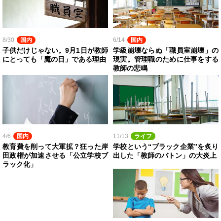
8/30
国内
6/14
国内
子供だけじゃない。9月1日が教師
学級崩壊ならぬ「職員室崩壊」の
にとっても「魔の日」である理由
現実。管理職のために仕事をする
教師の悲鳴
4/6
国内
11/13
ライフ
教育費を削って大軍拡？狂った岸
学校という“ブラック企業”を炙り
田政権が加速させる「公立学校ブ
出した「教師のバトン」の大炎上
ラック化」