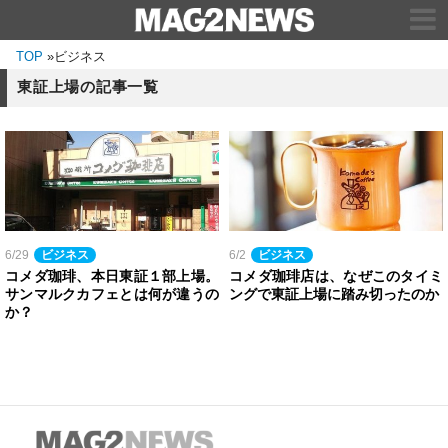
TOP
»
ビジネス
東証上場の記事一覧
6/29
ビジネス
6/2
ビジネス
コメダ珈琲、本日東証１部上場。
コメダ珈琲店は、なぜこのタイミ
サンマルクカフェとは何が違うの
ングで東証上場に踏み切ったのか
か？