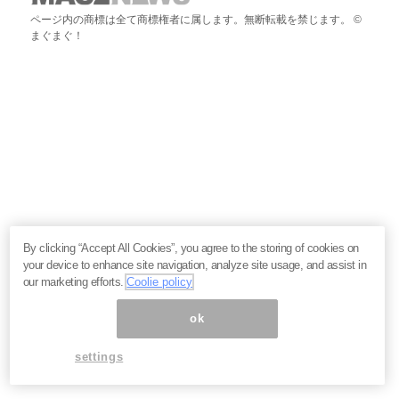
ページ内の商標は全て商標権者に属します。無断転載を禁じます。 ©
まぐまぐ！
By clicking “Accept All Cookies”, you agree to the storing of cookies on
your device to enhance site navigation, analyze site usage, and assist in
our marketing efforts.
Coolie policy
ok
settings