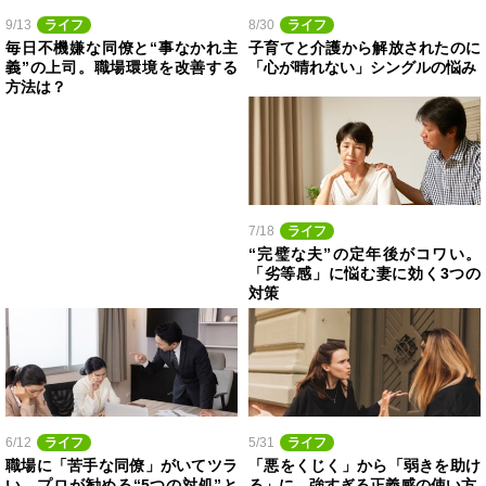
9/13
ライフ
8/30
ライフ
毎日不機嫌な同僚と“事なかれ主
子育てと介護から解放されたのに
義”の上司。職場環境を改善する
「心が晴れない」シングルの悩み
方法は？
7/18
ライフ
“完璧な夫”の定年後がコワい。
「劣等感」に悩む妻に効く3つの
対策
6/12
ライフ
5/31
ライフ
職場に「苦手な同僚」がいてツラ
「悪をくじく」から「弱きを助け
い。プロが勧める“5つの対処”と
る」に。強すぎる正義感の使い方