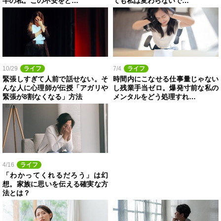
半の私。この不安をど…
ても私は変わらないで…
10/29
ライフ
7/4
ライフ
緊張しすぎて人前で話せない。そ
時間内にこなせる仕事量じゃない
んな人に心理師が伝授「アガリや
し残業手当ゼロ。爆発寸前な私の
緊張が8割なくなる」方法
メンタルをどう処理すれ…
4/16
ライフ
「わかってくれるだろう」は幻
想。家族に思いを伝える確実な方
法とは？