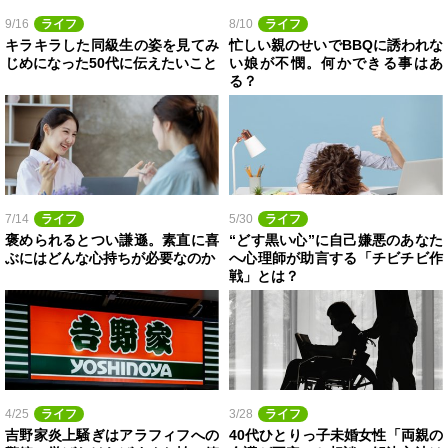
9/16
ライフ
8/10
ライフ
キラキラした同級生の姿を見てみ
忙しい親のせいでBBQに誘われな
じめになった50代に伝えたいこと
い娘が不憫。何かできる事はあ
る？
7/14
ライフ
5/30
ライフ
褒められるとつい謙遜。素直に喜
“どす黒い心”に自己嫌悪のあなた
ぶにはどんな心持ちが必要なのか
へ心理師が助言する「チビチビ作
戦」とは？
4/25
ライフ
3/28
ライフ
吉野家炎上騒ぎはアラフィフへの
40代ひとりっ子未婚女性「両親の