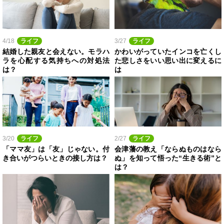
4/18
ライフ
3/27
ライフ
結婚した親友と会えない。モラハ
かわいがっていたインコを亡くし
ラを心配する気持ちへの対処法
た悲しさをいい思い出に変えるに
は？
は
3/20
ライフ
2/27
ライフ
「ママ友」は「友」じゃない。付
会津藩の教え「ならぬものはなら
き合いがつらいときの接し方は？
ぬ」を知って悟った“生きる術”と
は？