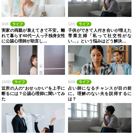
3/26
ライフ
12/1
ライフ
実家の両親が衰えてきて不安。離
子供ができて人付き合いが増えた
れて暮らす40代一人っ子独身女性
専業主婦「私って社交性がな
に公認心理師が助言し…
い…」という悩みはどう解決…
10/30
ライフ
9/28
ライフ
近所の人の“おせっかい”を上手に
占い師になるチャンスが目の前
断るには？公認心理師に聞いてみ
に。理解のない夫を説得するに
た
は？