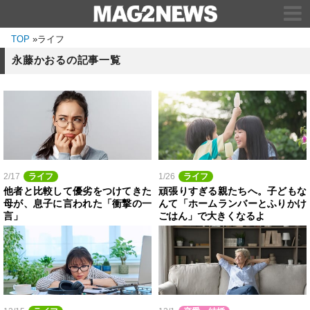
TOP
»
ライフ
永藤かおるの記事一覧
2/17
ライフ
1/26
ライフ
他者と比較して優劣をつけてきた
頑張りすぎる親たちへ。子どもな
母が、息子に言われた「衝撃の一
んて「ホームランバーとふりかけ
言」
ごはん」で大きくなるよ