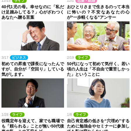
12/15
ライフ
12/1
恋愛・結婚
40代1児の母。幸せなのに「私だ
おひとりさまで生きるのって本当
け足踏みしてる？」心がざわつく
に怖いの？不安なあなたの心
あなたへ贈る言葉
が“一歩軽くなる”アンサー
3/17
ビジネス
2/19
ライフ
初めての昇進で課長になったんで
50代になって初めて気付く、若い
すが、自分が「空回り」している
頃の人生は「不自由で重苦しかっ
気がします。
た」ということに
1/28
ライフ
1/8
ライフ
役職定年を迎えて、家でも職場で
自己肯定感の低さを“穴埋め”する
も「頼られる」ことが無い50代後
ために勉強会やセミナーに参加し