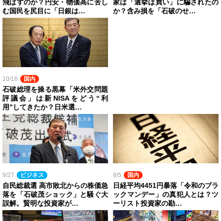
飛ばすのか？円安・物価高に苦し
家は「選挙は買い」に騙されたの
む国民を尻目に「日銀は…
か？含み損を「石破のせ…
10/16
国内
石破総理を操る黒幕「米外交問題
評議会」は新NISAをどう“利
用”してきたか？日米選…
9/27
ビジネス
8/5
国内
自民総裁選 高市敗北からの株価急
日経平均4451円暴落「令和のブラ
落を「石破茂ショック」と騒ぐ大
ックマンデー」の真犯人とは？ツ
誤解。賢明な投資家が…
ーリスト投資家の勘…