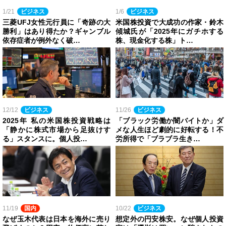
1/21
ビジネス
1/6
ビジネス
三菱UFJ女性元行員に「奇跡の大
米国株投資で大成功の作家・鈴木
勝利」はあり得たか？ギャンブル
傾城氏が「2025年にガチホする
依存症者が例外なく破…
株、現金化する株」ト…
12/12
ビジネス
11/26
ビジネス
2025年 私の米国株投資戦略は
「ブラック労働か闇バイトか」ダ
「静かに株式市場から足抜けす
メな人生ほど劇的に好転する！不
る」スタンスに。個人投…
労所得で「ブラブラ生き…
11/19
国内
10/22
ビジネス
なぜ玉木代表は日本を海外に売り
想定外の円安株安。なぜ個人投資