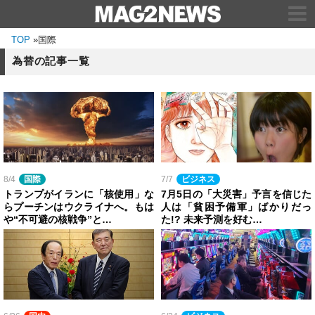
TOP
»
国際
為替の記事一覧
8/4
国際
7/7
ビジネス
トランプがイランに「核使用」な
7月5日の「大災害」予言を信じた
らプーチンはウクライナへ。もは
人は「貧困予備軍」ばかりだっ
や“不可避の核戦争”と…
た!? 未来予測を好む…