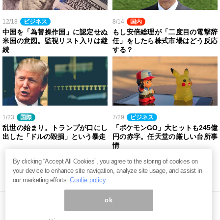
12/18
ビジネス
8/14
国内
中国を「為替操作国」に認定せぬ
もし安倍総理が「二度目の電撃辞
米国の意図。監視リスト入りは継
任」をしたら株式市場はどう反応
続
する？
1/23
国際
7/29
ビジネス
乱世の始まり。トランプが口にし
「ポケモンGO」大ヒットも245億
出した「ドルの毀損」という暴走
円の赤字。任天堂の厳しい台所事
情
By clicking “Accept All Cookies”, you agree to the storing of cookies on
your device to enhance site navigation, analyze site usage, and assist in
our marketing efforts.
Coolie policy
ok