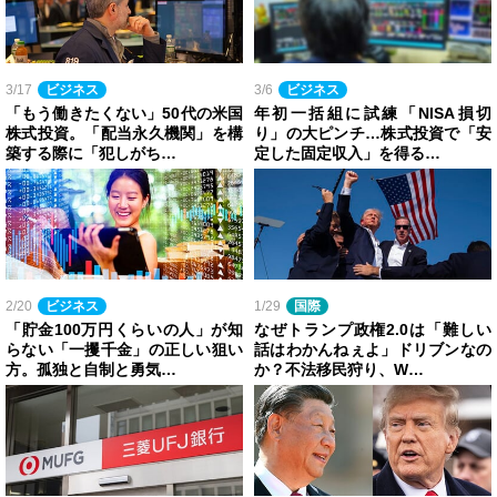
3/17
ビジネス
3/6
ビジネス
「もう働きたくない」50代の米国
年初一括組に試練「NISA損切
株式投資。「配当永久機関」を構
り」の大ピンチ…株式投資で「安
築する際に「犯しがち…
定した固定収入」を得る…
2/20
ビジネス
1/29
国際
「貯金100万円くらいの人」が知
なぜトランプ政権2.0は「難しい
らない「一攫千金」の正しい狙い
話はわかんねぇよ」ドリブンなの
方。孤独と自制と勇気…
か？不法移民狩り、W…