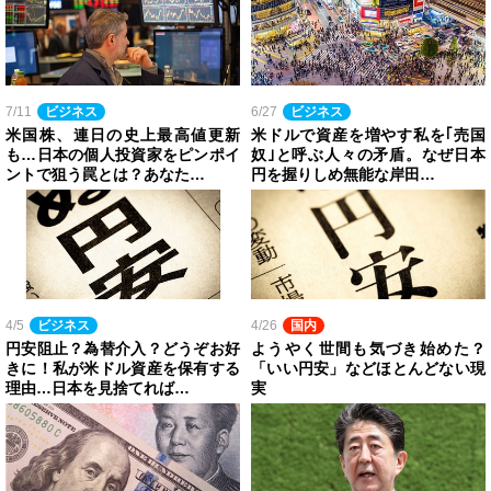
7/11
ビジネス
6/27
ビジネス
米国株、連日の史上最高値更新
米ドルで資産を増やす私を｢売国
も…日本の個人投資家をピンポイ
奴｣と呼ぶ人々の矛盾。なぜ日本
ントで狙う罠とは？あなた…
円を握りしめ無能な岸田…
4/5
ビジネス
4/26
国内
円安阻止？為替介入？どうぞお好
ようやく世間も気づき始めた？
きに！私が米ドル資産を保有する
「いい円安」などほとんどない現
理由…日本を見捨てれば…
実