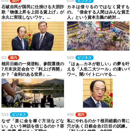
6/26
国内
6/24
ビジネス
石破自民が国民に仕掛ける大胆詐
カネは借りるのではなく貸すも
欺「物価上昇を上回る賃上げ」が
の。「借金する人間はみんな貧乏
永久に実現しないワケ。…
人」という資本主義の絶対…
6/3
国内
5/29
ビジネス
植田日銀の一発逆転、参院選後の
「はぁ…カネが欲しい」の夢を叶
7月末決定会合で「利上げ再開」
える「人生二大ツール」の凄いパ
か？「金利のある世界」…
ワー。闇バイトにハマる…
5/15
ビジネス
4/30
国内
なぜ「楽に金を稼ぐ方法などな
私にやれるのか？植田総裁の胃に
い」という神話を信じるのか？容
穴があく日銀会合2日目の試練。