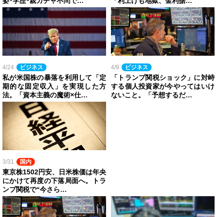
姿･学歴･親ガチャ不問で…
「利上げも地獄、金利据…
4/24
ビジネス
4/9
ビジネス
私が米国株の暴落を利用して「定
「トランプ関税ショック」に対峙
期的な固定収入」を実現した方
する個人投資家が今やってはいけ
法。「資本主義の魔術×仕…
ないこと。「予想するだ…
3/31
国内
東京株1502円安、日米株価は年央
にかけて再度の下落局面へ。トラ
ンプ関税で“今さら…