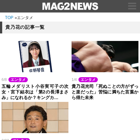
TOP
»
エンタメ
貴乃花の記事一覧
6/8
エンタメ
1/4
エンタメ
五輪メダリスト小谷実可子の次
貴乃花光司「死ぬことの方がずっ
女・宮下結衣は「第2の長澤まさ
と楽だった」苦悩に満ちた言葉か
み」になれるか？キングカ…
ら得た未来