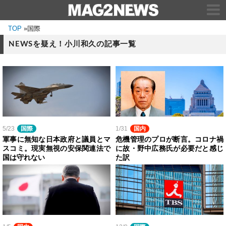
TOP
»
国際
NEWSを疑え！小川和久の記事一覧
5/23
国際
1/31
国内
軍事に無知な日本政府と議員とマ
危機管理のプロが断言。コロナ禍
スコミ。現実無視の安保関連法で
に故・野中広務氏が必要だと感じ
国は守れない
た訳