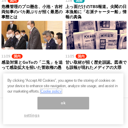
1/5
国内
12/8
国際
危機管理のプロ懸念、小池・吉村
上っ面だけのTBS報道。尖閣の日
両知事のバカ殿ぶりが招く最悪の
本漁船に「右派チャーター船」情
事態とは
報の真偽
11/29
国内
11/25
国内
感染対策とGoToの「二兎」を追
甘い取材が招く歴史誤認。図表で
って感染拡大を招いた菅政権の愚
も誤報が現れたメディアの大罪
By clicking “Accept All Cookies”, you agree to the storing of cookies on
your device to enhance site navigation, analyze site usage, and assist in
our marketing efforts.
Coolie policy
ok
settings
ページ内の商標は全て商標権者に属します。無断転載を禁じます。 ©
まぐまぐ！