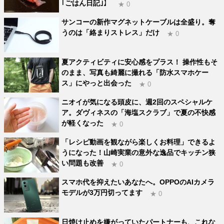
｢ごはん日記｣】
★ 0
サンコーの新作マグネットケーブルは全盛り。奪
うのは「絡まりストレス」だけ
★ 0
夏アクティビティに安心感をプラス！ 操作性もそ
のまま、写真も綺麗に撮れる「防水スマホケー
ス」にやっと出会った
★ 0
ニオイが気になる頭皮に、週2回のスペシャルケ
ア。ダヴィネスの「海塩スクラブ」で夏の不快感
が軽くなった
★ 0
「レシピ動画を観ながら楽しくお料理」できるよ
うになった！山崎実業の意外な逸品でキッチン狭
い問題も改善
★ 0
スマホ代を抑えたいあなたへ。OPPOのAIカメラ
モデルが3万円切ってます
★ 0
日焼け止めを嫌がっていたパートナーも、これな