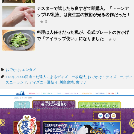
テスターで試したら良すぎて即購入。「トーンア
ップUV乳液」は資生堂の技術が光る名作だった！
★ 0
料理は人任せだった私が、公式プレートのおかげ
で「アイラップ使い」になりました
★ 0
カ
おでかけ
,
エンタメ
テ
タ
TDRに3000回通った達人によるディズニー攻略法
,
おでかけ・ディズニー
,
ディ
ゴ
グ
ズニーランド
,
ディズニー夏祭り
,
川島史靖
,
裏ワザ
リ
ー