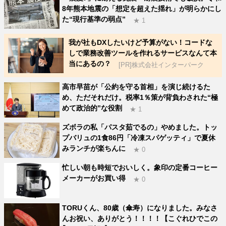
8年熊本地震の「想定を超えた揺れ」が明らかにし
た“現行基準の弱点”
★ 1
我が社もDXしたいけど予算がない！コードな
しで業務改善ツールを作れるサービスなんて本
当にあるの？
[PR]株式会社インターパーク
高市早苗が「公約を守る首相」を演じ続けるた
め、ただそれだけ。税率1％策が背負わされた“極
めて政治的”な役割
★ 1
ズボラの私「パスタ茹でるの」やめました。トッ
プバリュの1食86円「冷凍スパゲッティ」で夏休
みランチが楽ちんに
★ 0
忙しい朝も時短でおいしく。象印の定番コーヒー
メーカーがお買い得
★ 0
TORUくん、80歳（傘寿）になりました。みなさ
んお祝い、ありがとう！！！！【こぐれひでこの