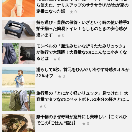
ら使えた。ナリスアップのサラサラUVがわが家の
定番になった話
★ 0
持ち運び・普段の保管・いざという時の使い勝手3
拍子揃った簡易トイレ！もしものときの安心感が
違います
★ 0
モンベルの「魔法みたいな折りたたみリュック」
が旅行で大活躍！大容量なのにこんなに小さくな
るとは
★ 0
濡らして5秒。首元をひんやり冷やす冷感タオルが
22％オフ
★ 0
旅行用の「とにかく軽いリュック」見つけた！ 大
容量でタフなのにペットボトル1本分の軽さとは…
★ 0
鯵干物のまぜ寿司が意外にも美味しい【こぐれひ
でこの｢ごはん日記｣】
★ 0