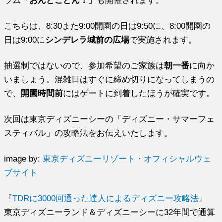
ラム
「おんどこどん！」
も開催されます。
こちらは、8:30また9:00開園の日は9:50に、8:00開園の
日は9:00に
シンデレラ城前の広場
で実施されます。
抽選制ではないので、参加希望のご家族は
朝一番
に向か
いましょう。混雑日はすぐに締め切りになってしまうの
で、
開園時間前
にはゲートに到着したほうが確実です。
次回は東京ディズニーシーの「ディズニー・サマーフェ
スティバル」の攻略法をお伝えいたします。
image by:
東京ディズニーリゾート・オフィシャルウェ
ブサイト
『
TDRに3000回通った達人によるディズニー攻略法
』
東京ディズニーランド＆ディズニーシーに32年間で通算