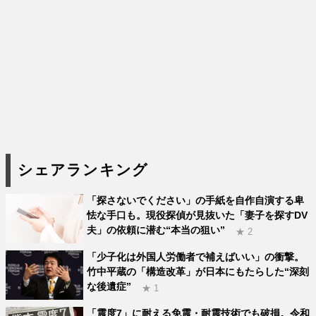
シェアランキング
「探さないでください」の手紙を自作自演する卑
怯な手口も。現役探偵が見抜いた「妻子を探すDV
夫」の依頼に潜む“本当の狙い”
★ 2
「少子化は外国人労働者で補えばいい」の衝撃。
竹中平蔵の「構造改革」が日本にもたらした“深刻
な後遺症”
★ 1
「震度7」に耐える免震・耐震技術でも破損。令和