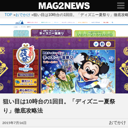
TOP
»
おでかけ
»
狙い目は10時台の1回目。「ディズニー夏祭り」徹底攻
狙い目は10時台の1回目。「ディズニー夏祭
り」徹底攻略法
投
おでかけ
2015年7月16日
稿