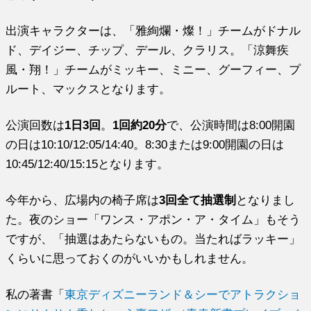
出演キャラクターは、「雅絢爛・燦！」チームがドナル
ド、デイジー、チップ、デール、クラリス。「涼舞疾
風・翔！」チームがミッキー、ミニー、グーフィー、プ
ルート、マックスとなります。
公演回数は
1日3回
。
1回約20分
で、公演時間は8:00開園
の日は10:10/12:05/14:40。8:30または9:00開園の日は
10:45/12:40/15:15となります。
今年から、広場内の椅子席は
3回全て抽選制
となりまし
た。夜のショー「ワンス・アポン・ア・タイム」もそう
ですが、「抽選はあたらないもの。当たればラッキー」
くらいに思っておくのがいいかもしれません。
私の著書「
東京ディズニーランド＆シーでアトラクショ