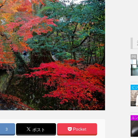
PR
ビ
エ
Pocket
3
ポスト