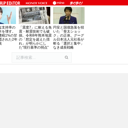
は支持率の
「震度7」に耐える免
円安と国債急落を招
本を壊す。
震・耐震技術でも破
いた「骨太ショッ
費税1%の甘
損。令和8年熊本地震
ク」の正体。グーグ
隠された2年
の「想定を超えた揺
ル日本法人元社長が
税
れ」が明らかにし
斬る「選択と集中」
た“現行基準の弱点”
なき成長戦略