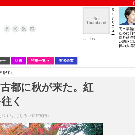
ま
ぐ
ま
ぐ
ニ
高市早苗
ュ
ために日
ー
食料品消
ス！test
い誘惑に
後の大増
ャー
話題
特集一覧 ▼
有名企業
里を往く
も古都に秋が来た。紅
を往く
 がく)『おもしろい京都案内』