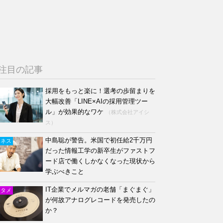
注目の記事
採用をもっと楽に！選考の歩留まりを
大幅改善「LINE×AIの採用管理ツー
ル」が効果的なワケ
（株式会社アイシ
ス）
中島聡が警告。米国で初任給2千万円
ジネス
だった情報工学の新卒生がファストフ
ード店で働くしかなくなった現状から
学ぶべきこと
IT企業でメルマガの老舗「まぐまぐ」
ンタメ
が何故アナログレコードを発売したの
か？