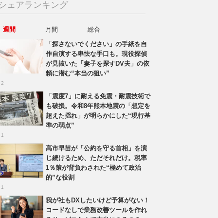
シェアランキング
週間
月間
総合
「探さないでください」の手紙を自
作自演する卑怯な手口も。現役探偵
が見抜いた「妻子を探すDV夫」の依
頼に潜む“本当の狙い”
 2
「震度7」に耐える免震・耐震技術で
も破損。令和8年熊本地震の「想定を
超えた揺れ」が明らかにした“現行基
準の弱点”
 1
高市早苗が「公約を守る首相」を演
じ続けるため、ただそれだけ。税率
1％策が背負わされた“極めて政治
的”な役割
 1
我が社もDXしたいけど予算がない！
コードなしで業務改善ツールを作れ