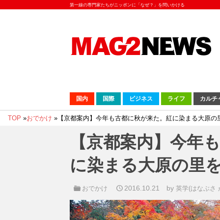
第一線の専門家たちがニッポンに「なぜ？」を問いかける
国内
国際
ビジネス
ライフ
カルチ
TOP
»
おでかけ
»
【京都案内】今年も古都に秋が来た。紅に染まる大原の
【京都案内】今年
に染まる大原の里
2016.10.21
by
おでかけ
英学(はなぶさ