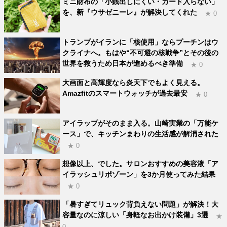
ミニ財布の「小銭出しにくい・カード入らない」
を、新『ウサゼニーレ』が解決してくれた
★ 0
トランプがイランに「核使用」ならプーチンはウ
クライナへ。もはや“不可避の核戦争”とその後の
世界を救うため日本が進めるべき準備
★ 0
大画面と高輝度なら炎天下でもよく見える。
Amazfitのスマートウォッチが過去最安
★ 0
アイラップがそのまま入る。山崎実業の「万能ケ
ース」で、キッチンまわりの生活感が解消された
★ 0
想像以上、でした。サロンおすすめの美容液「ア
イラッシュリポゾーン」を3か月使ってみた結果
★ 0
「暑すぎてリュック背負えない問題」が解決！大
容量なのに涼しい「身軽なお出かけ装備」3選
★
0