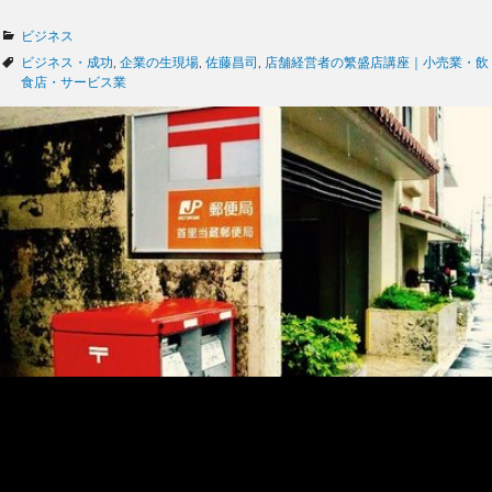
カ
ビジネス
テ
タ
ビジネス・成功
,
企業の生現場
,
佐藤昌司
,
店舗経営者の繁盛店講座｜小売業・飲
ゴ
グ
食店・サービス業
リ
ー