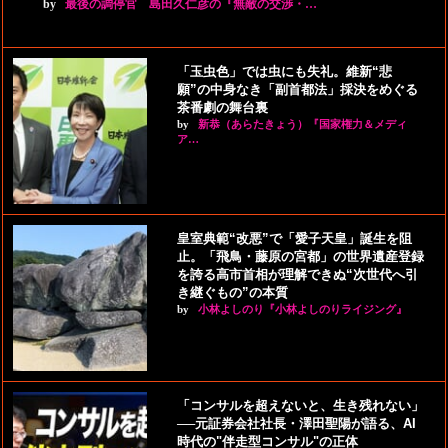
by
最後の調停官 島田久仁彦の『無敵の交渉・…
「玉虫色」では虫にも失礼。維新“悲
願”の中身なき「副首都法」採決をめぐる
茶番劇の舞台裏
by
新恭（あらたきょう）『国家権力＆メディ
ア…
皇室典範“改悪”で「愛子天皇」誕生を阻
止。「飛鳥・藤原の宮都」の世界遺産登録
を誇る高市首相が理解できぬ“次世代へ引
き継ぐもの”の本質
by
小林よしのり『小林よしのりライジング』
「コンサルを超えないと、生き残れない」
──元証券会社社長・澤田聖陽が語る、AI
時代の"伴走型コンサル"の正体