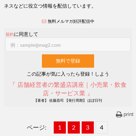
ネスなどに役立つ情報を配信しています。
無料メルマガ好評配信中
に同意して
規約
この記事が気に入ったら登録！しよう
『 店舗経営者の繁盛店講座｜小売業・飲食
店・サービス業 』
【著者】 佐藤昌司 【発行周期】 ほぼ日刊
print
ページ:
固
1
固
2
,
固
3
,
固
4
,