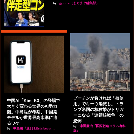
by
gyouza（まぐまぐ編集部）
プーチンが負ければ「核使
中国AI「Kimi K3」の登場で
用」でキーウ消滅も。トラ
大きく変わる世界のAI勢力
ンプ米国の核攻撃がトリガ
図。中島聡が考察、中国発
ーになる「連鎖核戦争」の
モデルが世界最高水準に迫
恐怖
るワケ
by
津田慶治『国際戦略コラム有料
by
中島聡『週刊 Life is beaut…
版』