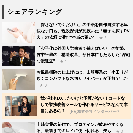
シェアランキング
「探さないでください」の手紙を自作自演する卑
怯な手口も。現役探偵が見抜いた「妻子を探すDV
夫」の依頼に潜む“本当の狙い”
★ 2
「少子化は外国人労働者で補えばいい」の衝撃。
竹中平蔵の「構造改革」が日本にもたらした“深刻
な後遺症”
★ 1
お風呂掃除の仕上げには、山崎実業の「小回りが
きくコンパクトな水切りワイパー」が正解でした
★ 0
我が社もDXしたいけど予算がない！コードな
しで業務改善ツールを作れるサービスなんて本
当にあるの？
[PR]株式会社インターパーク
山崎実業の新作で、プロテインが飲みやすくな
る。最後までキレイに使い切れる工夫も
★ 0