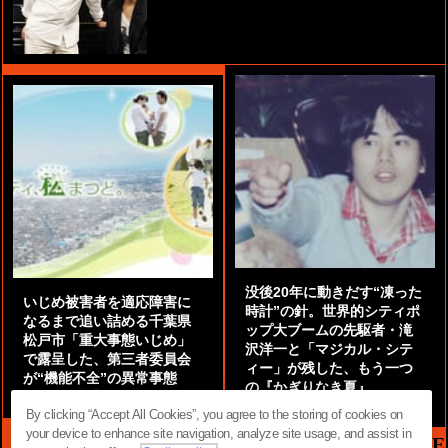
没後20年に動きだす“凍った
いじめ被害者を適応障害に
時計”の針。世界的シティポ
なるまで追い詰める千葉県
ップ大ブームの先駆者・滝
松戸市「重大事態いじめ」
沢洋一と「マジカル・シテ
で露呈した、第三者委員会
ィー」が残した、もう一つ
が“機能不全”の異常事態
の『かぎりなき夏』
by
阿部泰尚『伝説の探偵』
by
都鳥 流星
By clicking “Accept All Cookies”, you agree to the storing of cookies on
your device to enhance site navigation, analyze site usage, and assist in
MAG2 NEWS HEADLINE