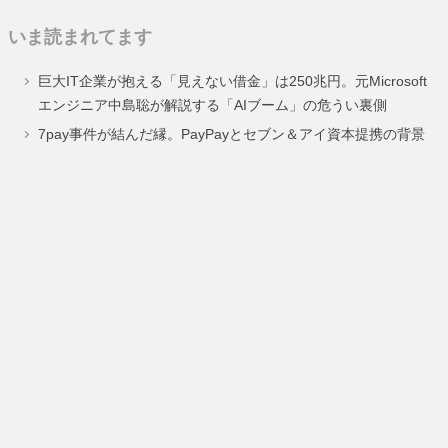
定
定
定
定
いま読まれてます
ペ
ペ
ペ
ペ
巨大IT企業が抱える「見えない借金」は250兆円。元Microsoft
ー
ー
ー
ー
エンジニア中島聡が解説する「AIブーム」の危うい裏側
ジ
ジ
ジ
ジ
7pay事件が結んだ縁。PayPayとセブン＆アイ資本提携の背景