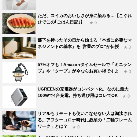
ただ、スイカのおいしさが身に染みる…【こぐれ
ひでこの｢ごはん日記｣】
★ 0
部下を持ったその日から始まる「本当に必要なマ
ネジメントの基本」を“営業のプロ”が伝授
★ 0
57%オフも！Amazonタイムセールで「ミニラン
プ」や「タープ」が今ならお買い得ですよ
★ 0
UGREENの充電器がコンパクト化、なのに最大
100Wで4台充電。持ち運び用はコレでOK
★ 0
リアルもリモートも使いこなせない人は淘汰され
る。アフターコロナ時代に必須の「二軸フレーム
ワーク」とは？
★ 0