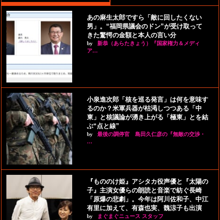
あの麻生太郎ですら「敵に回したくない
男」。“福岡県議会のドン”が受け取って
きた驚愕の金額と本人の言い分
by
新恭（あらたきょう）『国家権力＆メディ
ア…
小泉進次郎「核を巡る発言」は何を意味す
るのか？米軍兵器が枯渇しつつある「中
東」と核議論が湧き上がる「極東」とを結
ぶ“点と線”
by
最後の調停官 島田久仁彦の『無敵の交渉・
…
『もののけ姫』アシタカ役声優と『太陽の
子』主演女優らの朗読と音楽で紡ぐ長崎
「原爆の悲劇」。今年は阿川佐和子、中江
有里に加えて、有森也実、魏涼子も出演
by
まぐまぐニュース スタッフ