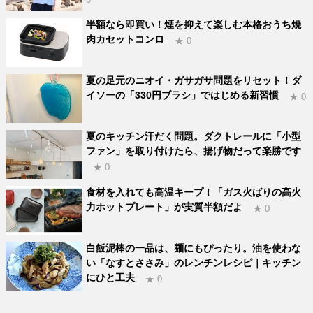
半額なら即買い！煙を抑えて楽しむ本格おうち焼
肉カセットコンロ
★ 0
夏の足元のニオイ・ガサガサ問題をリセット！ダ
イソーの「330円ブラシ」ではじめる新習慣
★ 0
夏のキッチン汗だく問題。ダクトレールに「小型
ファン」を取り付けたら、揚げ物だって楽勝です
★ 0
食材を入れても高温キープ！「ガス火ばりの高火
力ホットプレート」が実質半額だよ
★ 0
白飯泥棒の一品は、麺にもぴったり。油を使わな
い「なすとささみ」のレンチンレシピ｜キッチン
にひと工夫
★ 0