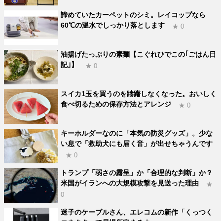
諦めていたカーペットのシミ。レイコップなら
60℃の温水でしっかり落とします
★ 0
油揚げたっぷりの素麺【こぐれひでこの｢ごはん日
記｣】
★ 0
スイカ1玉を買うのを躊躇しなくなった。おいしく
食べ切るための保存方法とアレンジ
★ 0
キーホルダーなのに「本気の防災グッズ」。少な
い息で「救助犬にも届く音」が出せちゃうんです
★ 0
トランプ「弱さの露呈」か「合理的な判断」か？
米国がイランへの大規模攻撃を見送った理由
★
0
迷子のケーブルさん、エレコムの新作「くっつく