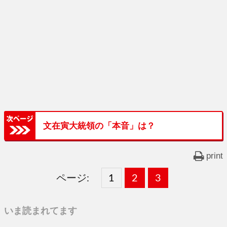
文在寅大統領の「本音」は？
print
ページ:
固
1
固
2
,
固
3
,
定
定
定
いま読まれてます
ペ
ペ
ペ