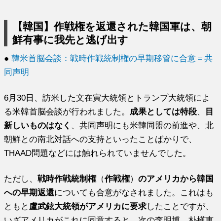
【韓国】作戦権を返還された韓国軍は、朝
鮮有事に我先と逃げ出す
●
韓米首脳会談：戦時作戦統制権の早期移管に合意＝共
同声明
6月30日、訪米した文在寅大統領とトランプ大統領によ
る米韓首脳会談が行われました。
成果としては特段
、
目
新しいものはなく
、共同声明にも米韓同盟の前進や、北
朝鮮との南北対話への支持といったことばかりで、
THAAD問題などには触れられていませんでした。
ただし、
戦時作戦統制権
（
作戦権
）
のアメリカから韓国
への早期返還
についても合意がなされました。これはも
ともと
盧武鉉大統領がアメリカに要求
したことですが、
いざアメリカがこれに同意すると、次の李明博、朴槿恵