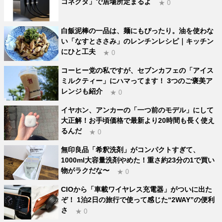
コネクタ」で居場所定まるよ
★ 0
白飯泥棒の一品は、麺にもぴったり。油を使わな
い「なすとささみ」のレンチンレシピ｜キッチン
にひと工夫
★ 0
コーヒー党の私ですが、セブンカフェの「アイス
ミルクティー」にハマってます！ 3つのご褒美ア
レンジも紹介
★ 0
イヤホン、アンカーの「一つ前のモデル」にして
大正解！お手頃価格で最新より20時間も長く使え
るんだ
★ 0
無印良品「希釈洗剤」がコンパクトすぎて、
1000ml大容量洗剤やめた！重さ約23分の1で買い
物がラクだな〜
★ 0
CIOから「車載ワイヤレス充電器」がついに出た
ぞ！ 1泊2日の旅行で使って感じた“2WAY”の便利
さ
★ 0