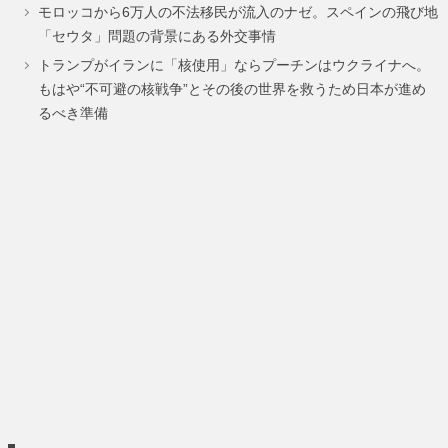
モロッコから6万人の不法移民が流入のナゼ。スペインの飛び地
ー
ー
ー
「セウタ」問題の背景にある外交事情
ジ
ジ
ジ
トランプがイランに「核使用」ならプーチンはウクライナへ。
もはや“不可避の核戦争”とその後の世界を救うため日本が進め
るべき準備