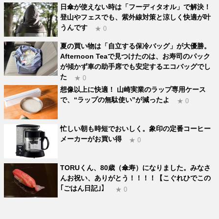
日傘が使えない時は「フーディタオル」で解決！
登山やフェスでも、紫外線対策と涼しく快適が叶
うんです
★ 0
夏の買い物は「自立する保冷バッグ」が大優勝。
Afternoon Teaで見つけたのは、お寿司のパック
が傾かず車の助手席でも安定するエコバッグでし
た
★ 0
想像以上に快適！ 山崎実業のラップ専用ケース
で、“ラップの無駄使い”が減ったよ
★ 0
忙しい朝も時短でおいしく。象印の定番コーヒー
メーカーがお買い得
★ 0
TORUくん、80歳（傘寿）になりました。みなさ
んお祝い、ありがとう！！！！【こぐれひでこの
｢ごはん日記｣】
★ 0