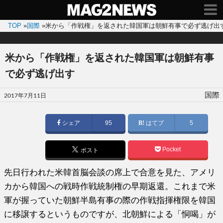
TOP
»
国際
»
米から「作戦権」を返された韓国軍は朝鮮有事で必ず逃げ出
米から「作戦権」を返された韓国軍は朝鮮有事
で必ず逃げ出す
投
国際
2017年7月11日
稿
日:
シェア
95
はてブ
5
Pocket
ポスト
先日行われた米韓首脳会談の席上で合意を見た、アメリ
カから韓国への戦時作戦統制権の早期返還。これまで米
軍が握っていた朝鮮半島有事の際の作戦指揮権限を韓国
に移譲するというものですが、北朝鮮による「恫喝」が