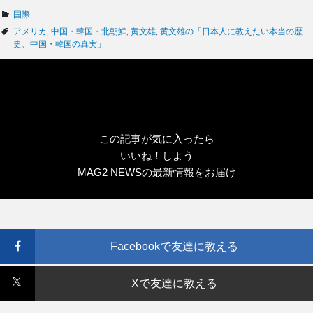
カ
国際
テ
タ
アメリカ
,
中国・韓国・北朝鮮
,
黄文雄
,
黄文雄の「日本人に教えたい本当の歴
ゴ
グ
史、中国・韓国の真実」
リ
ー
この記事が気に入ったら
いいね！しよう
MAG2 NEWSの最新情報をお届け
Facebookで友達に教える
Xで友達に教える