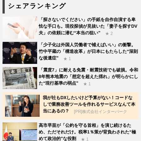
シェアランキング
「探さないでください」の手紙を自作自演する卑
怯な手口も。現役探偵が見抜いた「妻子を探すDV
夫」の依頼に潜む“本当の狙い”
★ 2
「少子化は外国人労働者で補えばいい」の衝撃。
竹中平蔵の「構造改革」が日本にもたらした“深刻
な後遺症”
★ 1
「震度7」に耐える免震・耐震技術でも破損。令和
8年熊本地震の「想定を超えた揺れ」が明らかにし
た“現行基準の弱点”
★ 1
我が社もDXしたいけど予算がない！コードな
しで業務改善ツールを作れるサービスなんて本
当にあるの？
[PR]株式会社インターパーク
高市早苗が「公約を守る首相」を演じ続けるた
め、ただそれだけ。税率1％策が背負わされた“極
めて政治的”な役割
★ 1