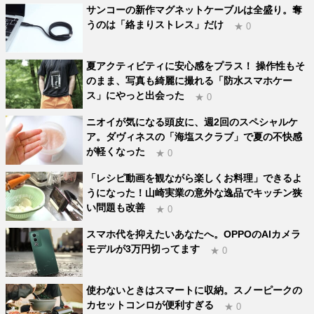
サンコーの新作マグネットケーブルは全盛り。奪
うのは「絡まりストレス」だけ
★ 0
夏アクティビティに安心感をプラス！ 操作性もそ
のまま、写真も綺麗に撮れる「防水スマホケー
ス」にやっと出会った
★ 0
ニオイが気になる頭皮に、週2回のスペシャルケ
ア。ダヴィネスの「海塩スクラブ」で夏の不快感
が軽くなった
★ 0
「レシピ動画を観ながら楽しくお料理」できるよ
うになった！山崎実業の意外な逸品でキッチン狭
い問題も改善
★ 0
スマホ代を抑えたいあなたへ。OPPOのAIカメラ
モデルが3万円切ってます
★ 0
使わないときはスマートに収納。スノーピークの
カセットコンロが便利すぎる
★ 0