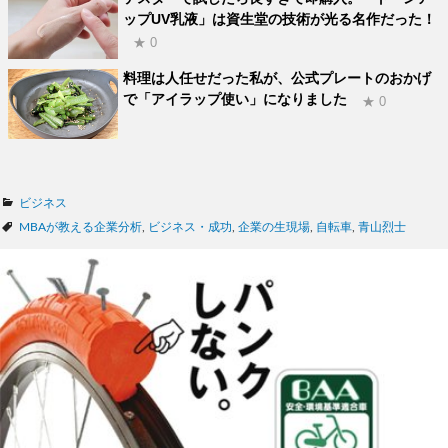
ップUV乳液」は資生堂の技術が光る名作だった！
★ 0
料理は人任せだった私が、公式プレートのおかげ
で「アイラップ使い」になりました
★ 0
カ
ビジネス
テ
タ
MBAが教える企業分析
,
ビジネス・成功
,
企業の生現場
,
自転車
,
青山烈士
ゴ
グ
リ
ー