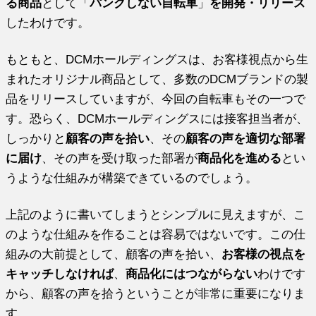
る商品
として「
パンクしない自転車
」
を開発・リリース
したわけです。
もともと、DCMホールディングスは、お客様視点から生
まれたオリジナル商品として、多数のDCMブランドの製
品をリリースしていますが、今回の自転車もその一つで
す。恐らく、DCMホールディングスには接客担当者が、
しっかりと
顧客の声を拾い
、その
顧客の声を適切な部署
に届け
、その声を受け取った部署が
商品化を進める
とい
うような仕組みが構築できているのでしょう。
上記のように書いてしまうとシンプルに見えますが、こ
のような仕組みを作ることは容易ではないです。この仕
組みの大前提として、顧客の声を拾い、
お客様の視点を
キャッチしなければ
、
商品化にはつながらない
わけです
から、顧客の声を拾うということが非常に重要になりま
す。