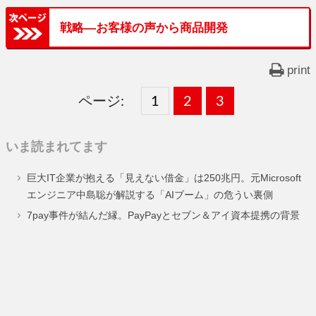
戦略―お客様の声から商品開発
print
ページ:
固
1
固
2
,
固
3
,
定
定
定
いま読まれてます
ペ
ペ
ペ
巨大IT企業が抱える「見えない借金」は250兆円。元Microsoft
ー
ー
ー
エンジニア中島聡が解説する「AIブーム」の危うい裏側
ジ
ジ
ジ
7pay事件が結んだ縁。PayPayとセブン＆アイ資本提携の背景