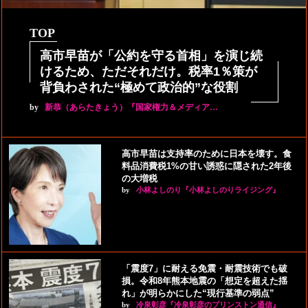
TOP
高市早苗が「公約を守る首相」を演じ続
けるため、ただそれだけ。税率1％策が
背負わされた“極めて政治的”な役割
by
新恭（あらたきょう）『国家権力＆メディア…
高市早苗は支持率のために日本を壊す。食
料品消費税1%の甘い誘惑に隠された2年後
の大増税
by
小林よしのり『小林よしのりライジング』
「震度7」に耐える免震・耐震技術でも破
損。令和8年熊本地震の「想定を超えた揺
れ」が明らかにした“現行基準の弱点”
by
冷泉彰彦『冷泉彰彦のプリンストン通信』