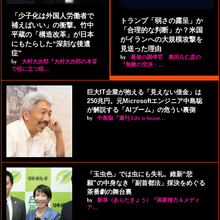
「少子化は外国人労働者で
トランプ「弱さの露呈」か
補えばいい」の衝撃。竹中
「合理的な判断」か？米国
平蔵の「構造改革」が日本
がイランへの大規模攻撃を
にもたらした“深刻な後遺
見送った理由
症”
by
最後の調停官 島田久仁彦の
by
大村大次郎『大村大次郎の本音
『無敵の交渉・…
で役に立つ税…
巨大IT企業が抱える「見えない借金」は
250兆円。元Microsoftエンジニア中島聡
が解説する「AIブーム」の危うい裏側
by
中島聡『週刊 Life is beaut…
「玉虫色」では虫にも失礼。維新“悲
願”の中身なき「副首都法」採決をめぐる
茶番劇の舞台裏
by
新恭（あらたきょう）『国家権力＆メディ
ア…