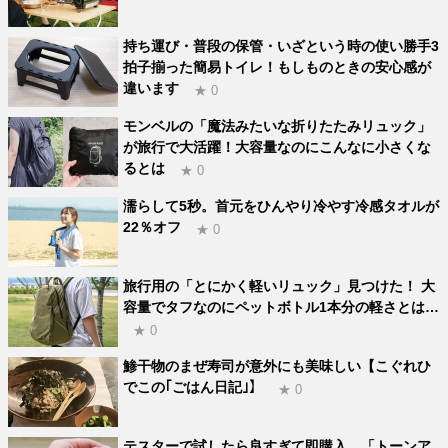
持ち運び・普段の保管・いざという時の使い勝手3
拍子揃った簡易トイレ！もしものときの安心感が
違います
★ 0
モンベルの「魔法みたいな折りたたみリュック」
が旅行で大活躍！大容量なのにこんなに小さくな
るとは
★ 0
濡らして5秒。首元をひんやり冷やす冷感タオルが
22％オフ
★ 0
旅行用の「とにかく軽いリュック」見つけた！ 大
容量でタフなのにペットボトル1本分の軽さとは…
★ 0
鯵干物のまぜ寿司が意外にも美味しい【こぐれひ
でこの｢ごはん日記｣】
★ 0
テスターで試したら良すぎて即購入。「トーンア