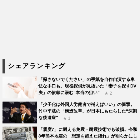
シェアランキング
「探さないでください」の手紙を自作自演する卑
怯な手口も。現役探偵が見抜いた「妻子を探すDV
夫」の依頼に潜む“本当の狙い”
★ 2
「少子化は外国人労働者で補えばいい」の衝撃。
竹中平蔵の「構造改革」が日本にもたらした“深刻
な後遺症”
★ 1
「震度7」に耐える免震・耐震技術でも破損。令和
8年熊本地震の「想定を超えた揺れ」が明らかにし