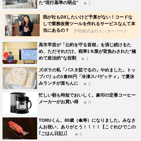
た“現行基準の弱点”
★ 1
我が社もDXしたいけど予算がない！コードな
しで業務改善ツールを作れるサービスなんて本
当にあるの？
[PR]株式会社インターパーク
高市早苗が「公約を守る首相」を演じ続けるた
め、ただそれだけ。税率1％策が背負わされた“極
めて政治的”な役割
★ 1
ズボラの私「パスタ茹でるの」やめました。トッ
プバリュの1食86円「冷凍スパゲッティ」で夏休
みランチが楽ちんに
★ 0
忙しい朝も時短でおいしく。象印の定番コーヒー
メーカーがお買い得
★ 0
TORUくん、80歳（傘寿）になりました。みなさ
んお祝い、ありがとう！！！！【こぐれひでこの
｢ごはん日記｣】
★ 0