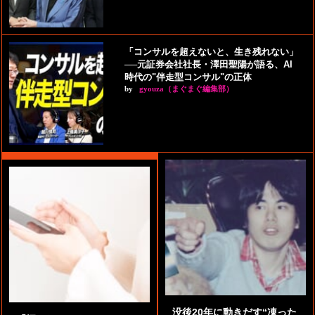
「コンサルを超えないと、生き残れない」
──元証券会社社長・澤田聖陽が語る、AI
時代の"伴走型コンサル"の正体
by
gyouza（まぐまぐ編集部）
没後20年に動きだす“凍った