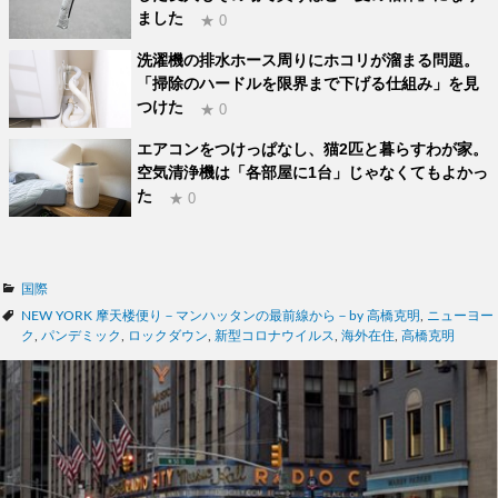
ました
★ 0
洗濯機の排水ホース周りにホコリが溜まる問題。
「掃除のハードルを限界まで下げる仕組み」を見
つけた
★ 0
エアコンをつけっぱなし、猫2匹と暮らすわが家。
空気清浄機は「各部屋に1台」じゃなくてもよかっ
た
★ 0
カ
国際
テ
タ
NEW YORK 摩天楼便り－マンハッタンの最前線から－by 高橋克明
,
ニューヨー
ゴ
グ
ク
,
パンデミック
,
ロックダウン
,
新型コロナウイルス
,
海外在住
,
高橋克明
リ
ー