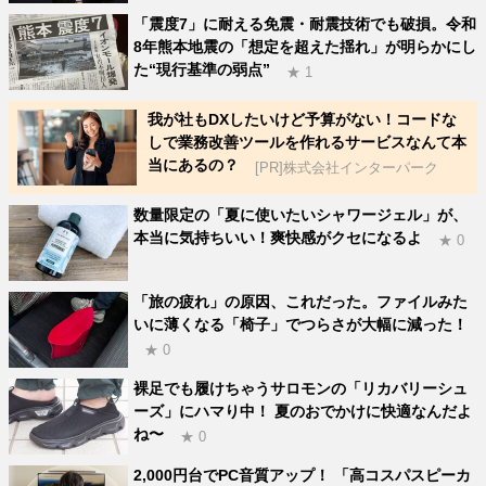
「震度7」に耐える免震・耐震技術でも破損。令和
8年熊本地震の「想定を超えた揺れ」が明らかにし
た“現行基準の弱点”
★ 1
我が社もDXしたいけど予算がない！コードな
しで業務改善ツールを作れるサービスなんて本
当にあるの？
[PR]株式会社インターパーク
数量限定の「夏に使いたいシャワージェル」が、
本当に気持ちいい！爽快感がクセになるよ
★ 0
「旅の疲れ」の原因、これだった。ファイルみた
いに薄くなる「椅子」でつらさが大幅に減った！
★ 0
裸足でも履けちゃうサロモンの「リカバリーシュ
ーズ」にハマり中！ 夏のおでかけに快適なんだよ
ね〜
★ 0
2,000円台でPC音質アップ！ 「高コスパスピーカ