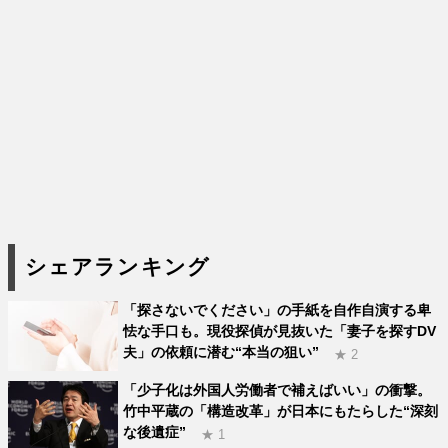
シェアランキング
「探さないでください」の手紙を自作自演する卑
怯な手口も。現役探偵が見抜いた「妻子を探すDV
夫」の依頼に潜む“本当の狙い”
★ 2
「少子化は外国人労働者で補えばいい」の衝撃。
竹中平蔵の「構造改革」が日本にもたらした“深刻
な後遺症”
★ 1