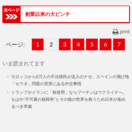
創業以来の大ピンチ
print
ページ:
固
1
固
2
,
固
3
,
固
4
,
固
5
,
固
6
,
固
7
,
定
定
定
定
定
定
定
いま読まれてます
ペ
ペ
ペ
ペ
ペ
ペ
ペ
モロッコから6万人の不法移民が流入のナゼ。スペインの飛び地
ー
ー
ー
ー
ー
ー
ー
「セウタ」問題の背景にある外交事情
ジ
ジ
ジ
ジ
ジ
ジ
ジ
トランプがイランに「核使用」ならプーチンはウクライナへ。
もはや“不可避の核戦争”とその後の世界を救うため日本が進め
るべき準備