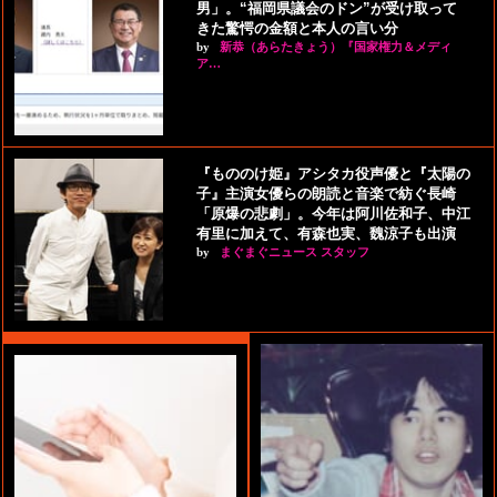
男」。“福岡県議会のドン”が受け取って
きた驚愕の金額と本人の言い分
by
新恭（あらたきょう）『国家権力＆メディ
ア…
『もののけ姫』アシタカ役声優と『太陽の
子』主演女優らの朗読と音楽で紡ぐ長崎
「原爆の悲劇」。今年は阿川佐和子、中江
有里に加えて、有森也実、魏涼子も出演
by
まぐまぐニュース スタッフ