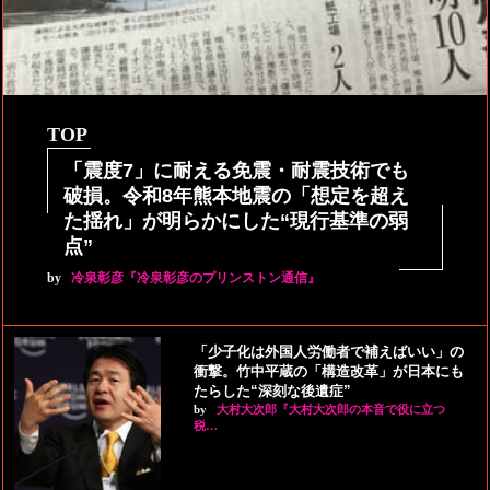
TOP
「震度7」に耐える免震・耐震技術でも
破損。令和8年熊本地震の「想定を超え
た揺れ」が明らかにした“現行基準の弱
点”
by
冷泉彰彦『冷泉彰彦のプリンストン通信』
「少子化は外国人労働者で補えばいい」の
衝撃。竹中平蔵の「構造改革」が日本にも
たらした“深刻な後遺症”
by
大村大次郎『大村大次郎の本音で役に立つ
税…