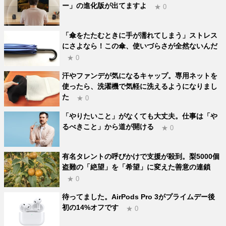
ー」の進化版が出てますよ
★ 0
「傘をたたむときに手が濡れてしまう」ストレス
にさよなら！この傘、使いづらさが全然ないんだ
★ 0
汗やファンデが気になるキャップ。専用ネットを
使ったら、洗濯機で気軽に洗えるようになりまし
た
★ 0
「やりたいこと」がなくても大丈夫。仕事は「や
るべきこと」から道が開ける
★ 0
有名タレントの呼びかけで支援が殺到。梨5000個
盗難の「絶望」を「希望」に変えた善意の連鎖
★ 0
待ってました。AirPods Pro 3がプライムデー後
初の14%オフです
★ 0