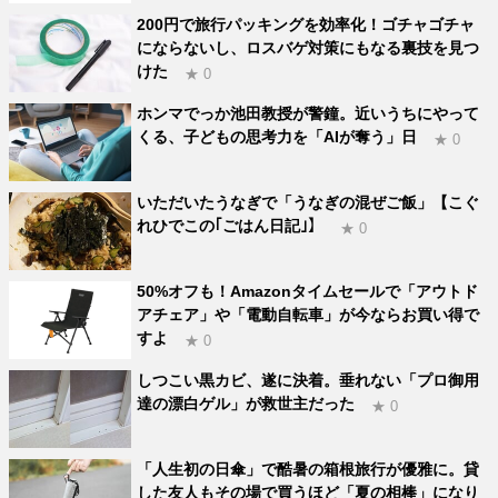
200円で旅行パッキングを効率化！ゴチャゴチャ
にならないし、ロスバゲ対策にもなる裏技を見つ
けた
★ 0
ホンマでっか池田教授が警鐘。近いうちにやって
くる、子どもの思考力を「AIが奪う」日
★ 0
いただいたうなぎで「うなぎの混ぜご飯」【こぐ
れひでこの｢ごはん日記｣】
★ 0
50%オフも！Amazonタイムセールで「アウトド
アチェア」や「電動自転車」が今ならお買い得で
すよ
★ 0
しつこい黒カビ、遂に決着。垂れない「プロ御用
達の漂白ゲル」が救世主だった
★ 0
「人生初の日傘」で酷暑の箱根旅行が優雅に。貸
した友人もその場で買うほど「夏の相棒」になり