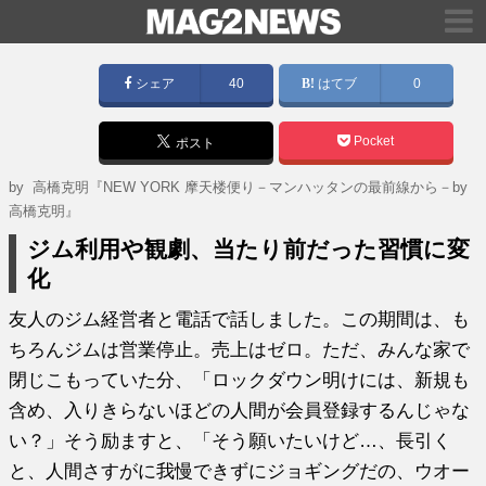
シェア
40
はてブ
0
Pocket
ポスト
by
高橋克明『NEW YORK 摩天楼便り－マンハッタンの最前線から－by
高橋克明』
ジム利用や観劇、当たり前だった習慣に変
化
友人のジム経営者と電話で話しました。この期間は、も
ちろんジムは営業停止。売上はゼロ。ただ、みんな家で
閉じこもっていた分、「ロックダウン明けには、新規も
含め、入りきらないほどの人間が会員登録するんじゃな
い？」そう励ますと、「そう願いたいけど…、長引く
と、人間さすがに我慢できずにジョギングだの、ウオー