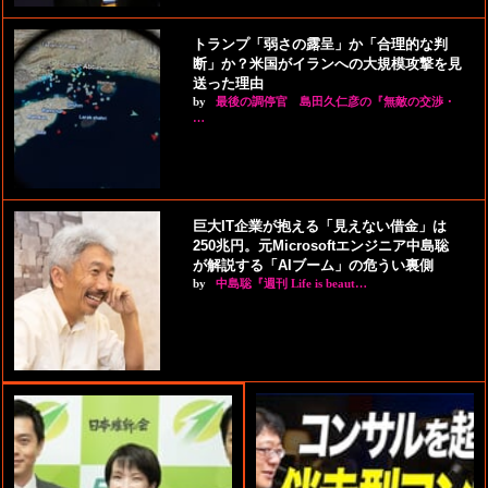
トランプ「弱さの露呈」か「合理的な判
断」か？米国がイランへの大規模攻撃を見
送った理由
by
最後の調停官 島田久仁彦の『無敵の交渉・
…
巨大IT企業が抱える「見えない借金」は
250兆円。元Microsoftエンジニア中島聡
が解説する「AIブーム」の危うい裏側
by
中島聡『週刊 Life is beaut…