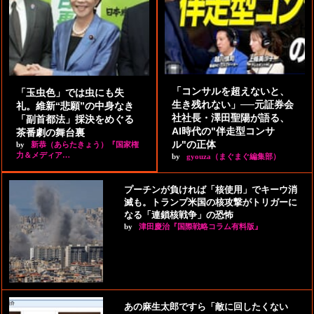
「コンサルを超えないと、
「玉虫色」では虫にも失
生き残れない」──元証券会
礼。維新“悲願”の中身なき
社社長・澤田聖陽が語る、
「副首都法」採決をめぐる
AI時代の"伴走型コンサ
茶番劇の舞台裏
ル"の正体
by
新恭（あらたきょう）『国家権
力＆メディア…
by
gyouza（まぐまぐ編集部）
プーチンが負ければ「核使用」でキーウ消
滅も。トランプ米国の核攻撃がトリガーに
なる「連鎖核戦争」の恐怖
by
津田慶治『国際戦略コラム有料版』
あの麻生太郎ですら「敵に回したくない