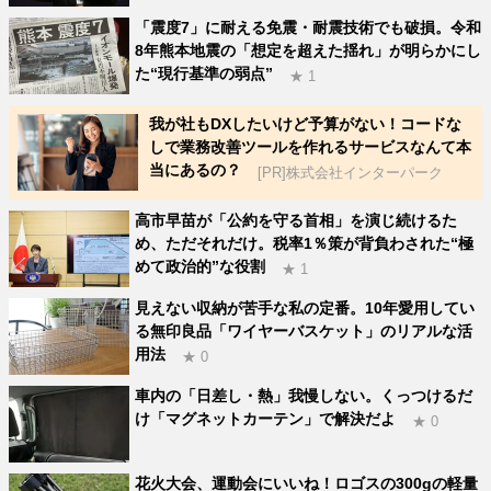
「震度7」に耐える免震・耐震技術でも破損。令和
8年熊本地震の「想定を超えた揺れ」が明らかにし
た“現行基準の弱点”
★ 1
我が社もDXしたいけど予算がない！コードな
しで業務改善ツールを作れるサービスなんて本
当にあるの？
[PR]株式会社インターパーク
高市早苗が「公約を守る首相」を演じ続けるた
め、ただそれだけ。税率1％策が背負わされた“極
めて政治的”な役割
★ 1
見えない収納が苦手な私の定番。10年愛用してい
る無印良品「ワイヤーバスケット」のリアルな活
用法
★ 0
車内の「日差し・熱」我慢しない。くっつけるだ
け「マグネットカーテン」で解決だよ
★ 0
花火大会、運動会にいいね！ロゴスの300gの軽量