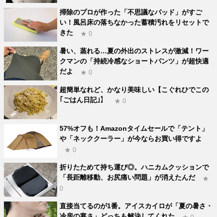
掃除のプロが作った「不思議なパッド」がすご
い！風呂床の落ちなかった蓄積汚れをリセットで
きた
★ 0
暑い、蒸れる…夏の外出のストレスが激減！ワー
クマンの「持続冷感なショートパンツ」が超快適
だよ
★ 0
超簡単なれど、かなり美味しい【こぐれひでこの
｢ごはん日記｣】
★ 0
57%オフも！Amazonタイムセールで「テント」
や「ネッククーラー」が今ならお買い得ですよ
★ 0
折りたためて持ち運び◎。ハニカムクッションで
「長距離移動、お尻痛い問題」が消えたんだ
★
0
直接当てるのが1番。アイスカイロが「夏の暑さ・
冷房の寒さ」どっちも解決してくれた