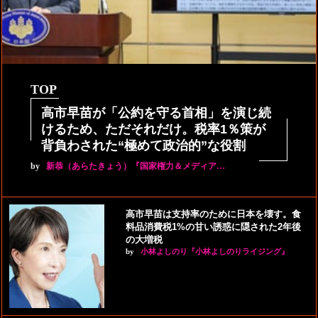
TOP
高市早苗が「公約を守る首相」を演じ続
けるため、ただそれだけ。税率1％策が
背負わされた“極めて政治的”な役割
by
新恭（あらたきょう）『国家権力＆メディア…
高市早苗は支持率のために日本を壊す。食
料品消費税1%の甘い誘惑に隠された2年後
の大増税
by
小林よしのり『小林よしのりライジング』