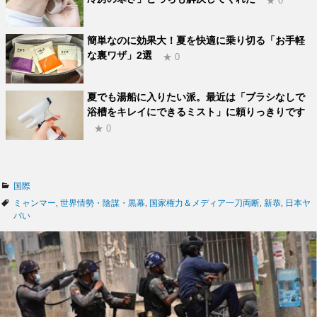
★ 0
簡単なのに効果大！夏を快適に乗り切る「お手軽
な裏ワザ」2選
★ 0
夏でも湯船に入りたい派。最近は「ブラシなしで
浴槽をキレイにできるミスト」に頼りっきりです
★ 0
カ
国際
テ
タ
ミャンマー
,
世界情勢・陰謀・黒幕
,
国家権力＆メディア一刀両断
,
新恭
,
日本ヤ
ゴ
グ
バい
リ
ー