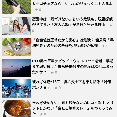
＆小型チェアなら、いつものリュックにも入るよ
★ 0
恋愛中は「気づけない」という危険も。現役探偵
が見てきた「友人の勘」が意外と当たる理由
★
0
「血糖値は正常だから安心」は危険？ 糖尿病「早
期発見」のための基礎を現役医師が伝授
★ 0
UFO界の巨星デビッド・ウィルコック急逝。最期
まで追い続けた機密映像46本の開示はなぜ止まっ
たのか？
★ 0
被れば体感−15℃。夏の炎天下を乗り切る「冷感
ポンチョ」
★ 0
玉ねぎ炒めない、肉も焼かないのにコク旨！ メリ
ットしかない「痩せる無水カレー」をつくってみ
た
★ 0