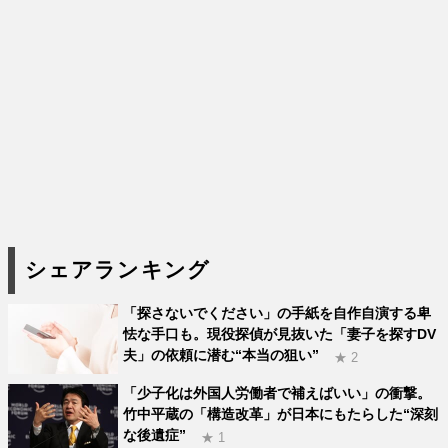
シェアランキング
「探さないでください」の手紙を自作自演する卑
怯な手口も。現役探偵が見抜いた「妻子を探すDV
夫」の依頼に潜む“本当の狙い”
★ 2
「少子化は外国人労働者で補えばいい」の衝撃。
竹中平蔵の「構造改革」が日本にもたらした“深刻
な後遺症”
★ 1