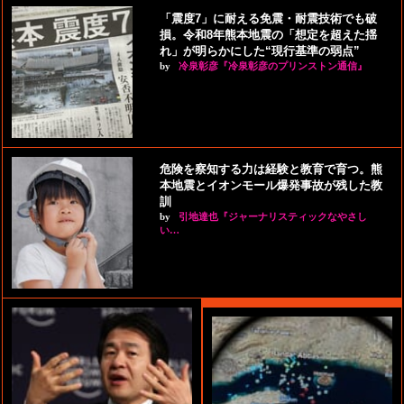
「震度7」に耐える免震・耐震技術でも破
損。令和8年熊本地震の「想定を超えた揺
れ」が明らかにした“現行基準の弱点”
by
冷泉彰彦『冷泉彰彦のプリンストン通信』
危険を察知する力は経験と教育で育つ。熊
本地震とイオンモール爆発事故が残した教
訓
by
引地達也『ジャーナリスティックなやさし
い…