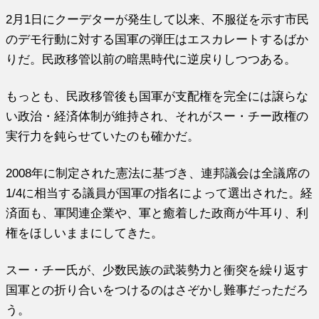
2月1日にクーデターが発生して以来、不服従を示す市民
のデモ行動に対する国軍の弾圧はエスカレートするばか
りだ。民政移管以前の暗黒時代に逆戻りしつつある。
もっとも、民政移管後も国軍が支配権を完全には譲らな
い政治・経済体制が維持され、それがスー・チー政権の
実行力を鈍らせていたのも確かだ。
2008年に制定された憲法に基づき、連邦議会は全議席の
1/4に相当する議員が国軍の指名によって選出された。経
済面も、軍関連企業や、軍と癒着した政商が牛耳り、利
権をほしいままにしてきた。
スー・チー氏が、少数民族の武装勢力と衝突を繰り返す
国軍との折り合いをつけるのはさぞかし難事だっただろ
う。