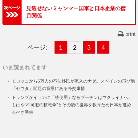
見逃せないミャンマー国軍と日本企業の蜜
月関係
print
ページ:
固
1
固
2
,
固
3
,
固
4
,
定
定
定
定
いま読まれてます
ペ
ペ
ペ
ペ
モロッコから6万人の不法移民が流入のナゼ。スペインの飛び地
ー
ー
ー
ー
「セウタ」問題の背景にある外交事情
ジ
ジ
ジ
ジ
トランプがイランに「核使用」ならプーチンはウクライナへ。
もはや“不可避の核戦争”とその後の世界を救うため日本が進め
るべき準備