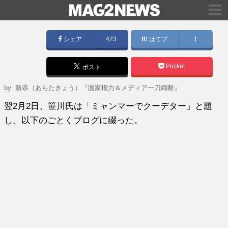
シェア
423
はてブ
1
Pocket
ポスト
by
新恭（あらたきょう）『国家権力＆メディア一刀両断』
翌2月2日、笹川氏は「ミャンマーでクーデター」と題
し、以下のごとくブログに綴った。