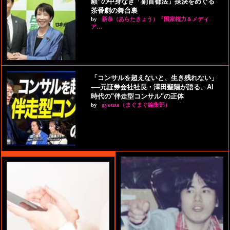
願”の中身なき「副首都法」採決をめぐる
茶番劇の舞台裏
by
新恭（あらたきょう）『国家権力＆メディ
ア…
「コンサルを超えないと、生き残れない」
──元証券会社社長・澤田聖陽が語る、AI
時代の"伴走型コンサル"の正体
by
gyouza（まぐまぐ編集部）