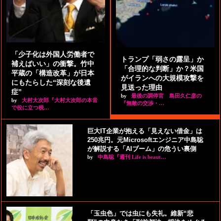
「少子化は外国人労働者で
トランプ「弱さの露呈」か
補えばいい」の衝撃。竹中
「合理的な判断」か？米国
平蔵の「構造改革」が日本
がイランへの大規模攻撃を
にもたらした“深刻な後遺
見送った理由
症”
by
最後の調停官 島田久仁彦の
by
大村大次郎『大村大次郎の本音
『無敵の交渉・…
で役に立つ税…
巨大IT企業が抱える「見えない借金」は
250兆円。元Microsoftエンジニア中島聡
が解説する「AIブーム」の危うい裏側
by
中島聡『週刊 Life is beaut…
「玉虫色」では虫にも失礼。維新“悲