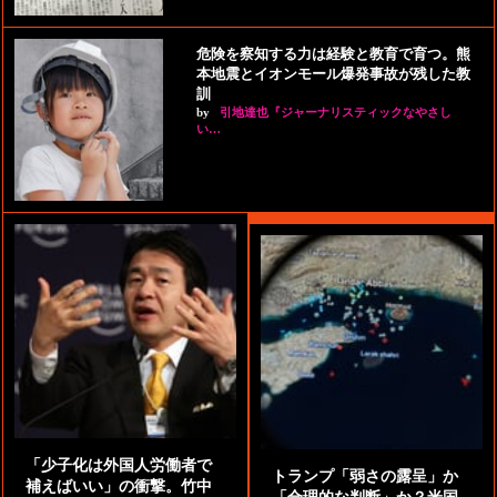
危険を察知する力は経験と教育で育つ。熊
本地震とイオンモール爆発事故が残した教
訓
by
引地達也『ジャーナリスティックなやさし
い…
「少子化は外国人労働者で
トランプ「弱さの露呈」か
補えばいい」の衝撃。竹中
「合理的な判断」か？米国