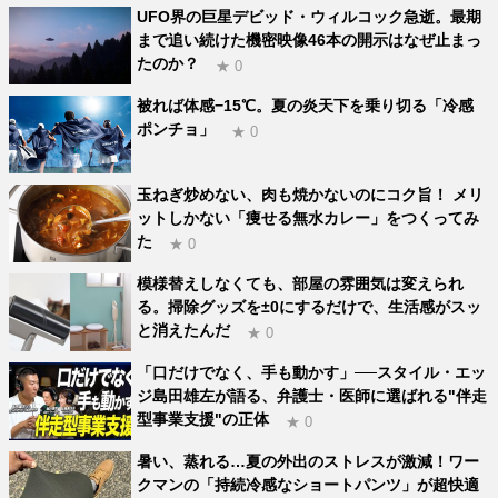
UFO界の巨星デビッド・ウィルコック急逝。最期
まで追い続けた機密映像46本の開示はなぜ止まっ
たのか？
★ 0
被れば体感−15℃。夏の炎天下を乗り切る「冷感
ポンチョ」
★ 0
玉ねぎ炒めない、肉も焼かないのにコク旨！ メリ
ットしかない「痩せる無水カレー」をつくってみ
た
★ 0
模様替えしなくても、部屋の雰囲気は変えられ
る。掃除グッズを±0にするだけで、生活感がスッ
と消えたんだ
★ 0
「口だけでなく、手も動かす」──スタイル・エッ
ジ島田雄左が語る、弁護士・医師に選ばれる"伴走
型事業支援"の正体
★ 0
暑い、蒸れる…夏の外出のストレスが激減！ワー
クマンの「持続冷感なショートパンツ」が超快適