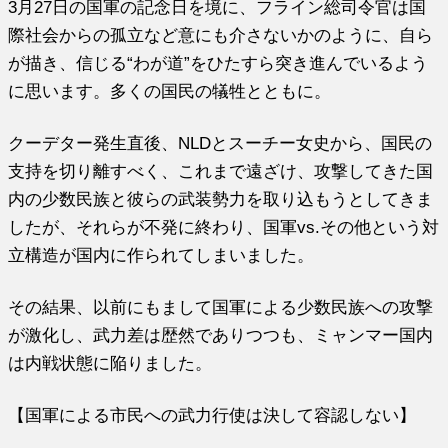
3月27日の国軍の記念日を境に、フライン総司令官は国
際社会からの孤立など意にも介さないかのように、自ら
が描き、信じる“わが道”をひたすら突き進んでいるよう
に思います。多くの国民の犠牲とともに。
クーデター発生直後、NLDとスーチー女史から、国民の
支持を切り離すべく、これまで遠ざけ、攻撃してきた国
内の少数民族と彼らの武装勢力を取り込もうとしてきま
したが、それらが不発に終わり、国軍vs.その他という対
立構造が国内に作られてしまいました。
その結果、以前にもまして国軍による少数民族への攻撃
が激化し、武力差は歴然でありつつも、ミャンマー国内
は内戦状態に陥りました。
【国軍による市民への武力行使は決して容認しない】