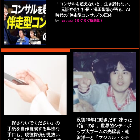
「コンサルを超えないと、生き残れない」
──元証券会社社長・澤田聖陽が語る、AI
時代の"伴走型コンサル"の正体
by
gyouza（まぐまぐ編集部）
没後20年に動きだす“凍った
「探さないでください」の
時計”の針。世界的シティポ
手紙を自作自演する卑怯な
ップ大ブームの先駆者・滝
手口も。現役探偵が見抜い
沢洋一と「マジカル・シテ