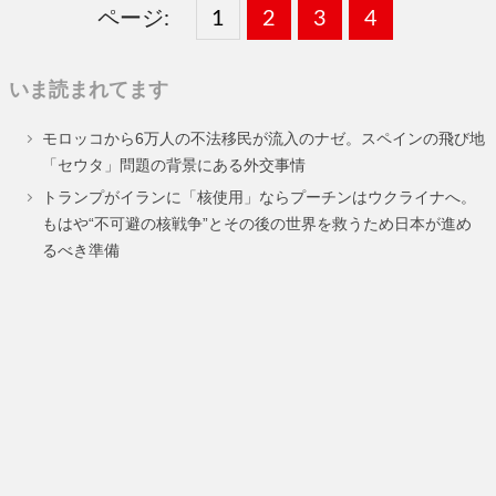
ページ:
固
1
固
2
,
固
3
,
固
4
,
定
定
定
定
いま読まれてます
ペ
ペ
ペ
ペ
モロッコから6万人の不法移民が流入のナゼ。スペインの飛び地
ー
ー
ー
ー
「セウタ」問題の背景にある外交事情
ジ
ジ
ジ
ジ
トランプがイランに「核使用」ならプーチンはウクライナへ。
もはや“不可避の核戦争”とその後の世界を救うため日本が進め
るべき準備