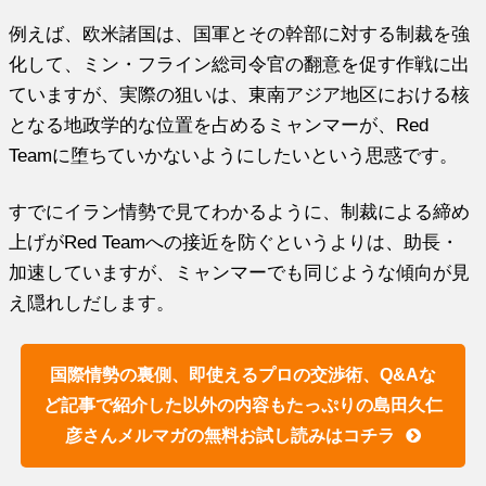
例えば、欧米諸国は、国軍とその幹部に対する制裁を強
化して、ミン・フライン総司令官の翻意を促す作戦に出
ていますが、実際の狙いは、東南アジア地区における核
となる地政学的な位置を占めるミャンマーが、Red
Teamに堕ちていかないようにしたいという思惑です。
すでにイラン情勢で見てわかるように、制裁による締め
上げがRed Teamへの接近を防ぐというよりは、助長・
加速していますが、ミャンマーでも同じような傾向が見
え隠れしだします。
国際情勢の裏側、即使えるプロの交渉術、Q&Aな
ど記事で紹介した以外の内容もたっぷりの島田久仁
彦さんメルマガの無料お試し読みはコチラ