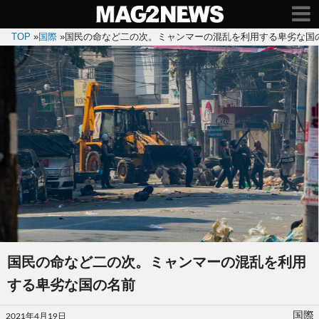
TOP
»
国際
»
国民の命など二の次。ミャンマーの混乱を利用する卑劣な国
国民の命など二の次。ミャンマーの混乱を利用
する卑劣な国の名前
投
国際
2021年4月19日