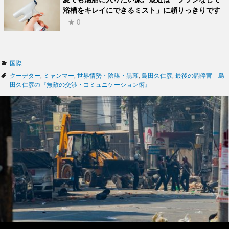
浴槽をキレイにできるミスト」に頼りっきりです
★ 0
カ
国際
テ
タ
クーデター
,
ミャンマー
,
世界情勢・陰謀・黒幕
,
島田久仁彦
,
最後の調停官 島
ゴ
グ
田久仁彦の『無敵の交渉・コミュニケーション術』
リ
ー