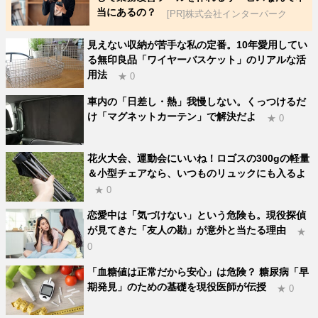
当にあるの？
[PR]株式会社インターパーク
見えない収納が苦手な私の定番。10年愛用してい
る無印良品「ワイヤーバスケット」のリアルな活
用法
★ 0
車内の「日差し・熱」我慢しない。くっつけるだ
け「マグネットカーテン」で解決だよ
★ 0
花火大会、運動会にいいね！ロゴスの300gの軽量
＆小型チェアなら、いつものリュックにも入るよ
★ 0
恋愛中は「気づけない」という危険も。現役探偵
が見てきた「友人の勘」が意外と当たる理由
★
0
「血糖値は正常だから安心」は危険？ 糖尿病「早
期発見」のための基礎を現役医師が伝授
★ 0