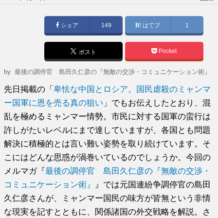
稿
日:
シェア
149
はてブ
1
Pocket
ポスト
by
最後の調停官 島田久仁彦の『無敵の交渉・コミュニケーション術』
先日掲載の「
卑怯な中国とロシア。国民虐殺のミャンマ
ー国軍に恩を売る真の狙い
」でもお伝えしたとおり、混
乱を極めるミャンマー情勢。市民に対する国軍の蛮行は
許しがたいレベルにまで達していますが、各国とも問題
解決に積極的とは言い難い姿勢を取り続けています。そ
こにはどんな思惑が渦巻いているのでしょうか。今回の
メルマガ『
最後の調停官 島田久仁彦の『無敵の交渉・
コミュニケーション術』
』では元国連紛争調停官の島田
久仁彦さんが、ミャンマー国民の味方が皆無という非情
な現実を記すとともに、関係諸国の外交戦略を解説。さ