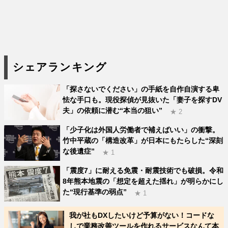
シェアランキング
「探さないでください」の手紙を自作自演する卑
怯な手口も。現役探偵が見抜いた「妻子を探すDV
夫」の依頼に潜む“本当の狙い”
★ 2
「少子化は外国人労働者で補えばいい」の衝撃。
竹中平蔵の「構造改革」が日本にもたらした“深刻
な後遺症”
★ 1
「震度7」に耐える免震・耐震技術でも破損。令和
8年熊本地震の「想定を超えた揺れ」が明らかにし
た“現行基準の弱点”
★ 1
我が社もDXしたいけど予算がない！コードな
しで業務改善ツールを作れるサービスなんて本