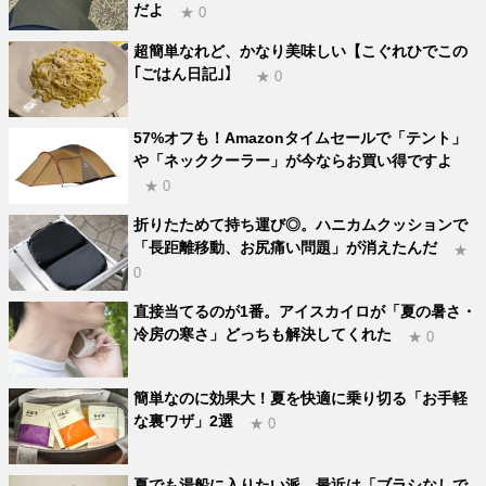
だよ
★ 0
超簡単なれど、かなり美味しい【こぐれひでこの
｢ごはん日記｣】
★ 0
57%オフも！Amazonタイムセールで「テント」
や「ネッククーラー」が今ならお買い得ですよ
★ 0
折りたためて持ち運び◎。ハニカムクッションで
「長距離移動、お尻痛い問題」が消えたんだ
★
0
直接当てるのが1番。アイスカイロが「夏の暑さ・
冷房の寒さ」どっちも解決してくれた
★ 0
簡単なのに効果大！夏を快適に乗り切る「お手軽
な裏ワザ」2選
★ 0
夏でも湯船に入りたい派。最近は「ブラシなしで