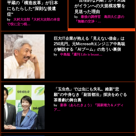
平蔵の「構造改革」が日本
がイランへの大規模攻撃を
にもたらした“深刻な後遺
見送った理由
症”
by
最後の調停官 島田久仁彦の
by
大村大次郎『大村大次郎の本音
『無敵の交渉・…
で役に立つ税…
巨大IT企業が抱える「見えない借金」は
250兆円。元Microsoftエンジニア中島聡
が解説する「AIブーム」の危うい裏側
by
中島聡『週刊 Life is beaut…
「玉虫色」では虫にも失礼。維新“悲
願”の中身なき「副首都法」採決をめぐる
茶番劇の舞台裏
by
新恭（あらたきょう）『国家権力＆メディ
ア…