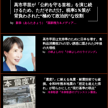
高市早苗が「公約を守る首相」を演じ続
けるため、ただそれだけ。税率1％策が
背負わされた“極めて政治的”な役割
by
新恭（あらたきょう）『国家権力＆メディア…
高市早苗は支持率のために日本を壊す。食
料品消費税1%の甘い誘惑に隠された2年後
の大増税
by
小林よしのり『小林よしのりライジング』
「震度7」に耐える免震・耐震技術でも破
損。令和8年熊本地震の「想定を超えた揺
れ」が明らかにした“現行基準の弱点”
by
冷泉彰彦『冷泉彰彦のプリンストン通信』