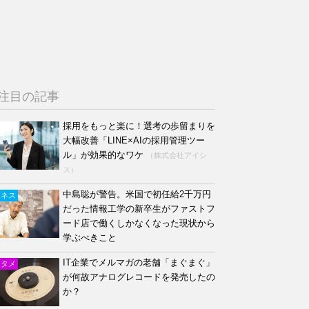
注目の記事
採用をもっと楽に！選考の歩留まりを
大幅改善「LINE×AIの採用管理ツー
ル」が効果的なワケ
（株式会社アイシ
ス）
中島聡が警告。米国で初任給2千万円
ジネス
だった情報工学の新卒生がファストフ
ード店で働くしかなくなった現状から
学ぶべきこと
IT企業でメルマガの老舗「まぐまぐ」
ンタメ
が何故アナログレコードを発売したの
か？