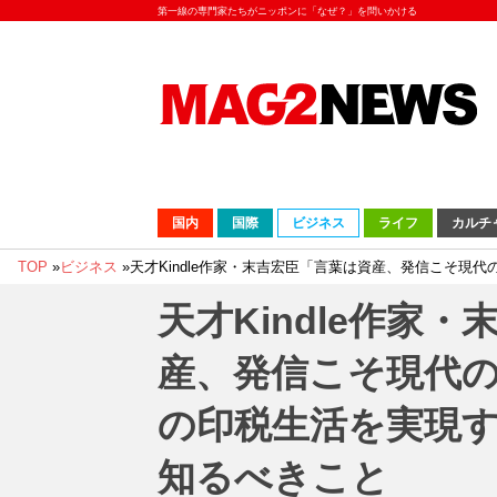
第一線の専門家たちがニッポンに「なぜ？」を問いかける
国内
国際
ビジネス
ライフ
カルチ
TOP
»
ビジネス
»
天才Kindle作家・末吉宏臣「言葉は資産、発信こそ
天才Kindle作家
産、発信こそ現代
の印税生活を実現
知るべきこと