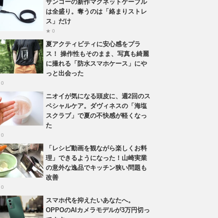
サンコーの新作マグネットケーブル
は全盛り。奪うのは「絡まりストレ
ス」だけ
★ 0
夏アクティビティに安心感をプラ
ス！ 操作性もそのまま、写真も綺麗
に撮れる「防水スマホケース」にや
っと出会った
 0
ニオイが気になる頭皮に、週2回のス
ペシャルケア。ダヴィネスの「海塩
スクラブ」で夏の不快感が軽くなっ
た
 0
「レシピ動画を観ながら楽しくお料
理」できるようになった！山崎実業
の意外な逸品でキッチン狭い問題も
改善
 0
スマホ代を抑えたいあなたへ。
OPPOのAIカメラモデルが3万円切っ