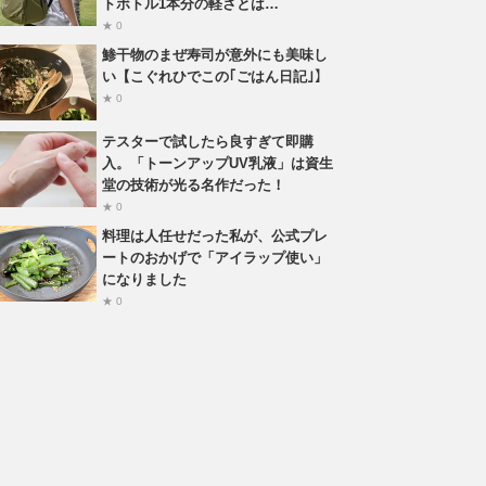
トボトル1本分の軽さとは…
★ 0
鯵干物のまぜ寿司が意外にも美味し
い【こぐれひでこの｢ごはん日記｣】
★ 0
テスターで試したら良すぎて即購
入。「トーンアップUV乳液」は資生
堂の技術が光る名作だった！
★ 0
料理は人任せだった私が、公式プレ
ートのおかげで「アイラップ使い」
になりました
★ 0