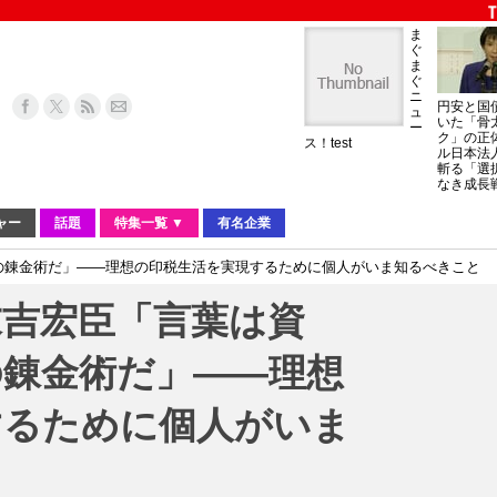
ま
ぐ
ま
ぐ
ニ
円安と国
ュ
いた「骨
ー
ク」の正
ス！test
ル日本法
斬る「選
なき成長
ャー
話題
特集一覧 ▼
有名企業
現代の錬金術だ」――理想の印税生活を実現するために個人がいま知るべきこと
・末吉宏臣「言葉は資
の錬金術だ」――理想
するために個人がいま