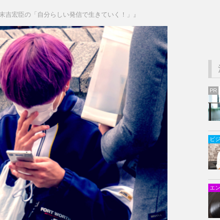
作家・末吉宏臣の「自分らしい発信で生きていく！」』
PR
ビ
エ