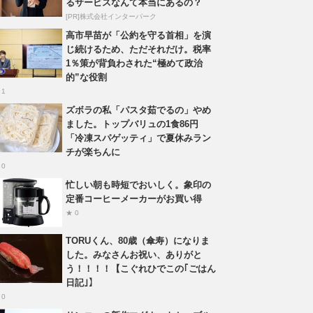
るサービスなんて本当にあるの？
[PR]株式会社インターパーク
高市早苗が「公約を守る首相」を演
じ続けるため、ただそれだけ。税率
1％策が背負わされた“極めて政治
的”な役割
 1
ズボラの私「パスタ茹でるの」やめ
ました。トップバリュの1食86円
「冷凍スパゲッティ」で夏休みラン
チが楽ちんに
 0
忙しい朝も時短でおいしく。象印の
定番コーヒーメーカーがお買い得
★ 0
TORUくん、80歳（傘寿）になりま
した。みなさんお祝い、ありがと
う！！！！【こぐれひでこの｢ごはん
日記｣】
 0