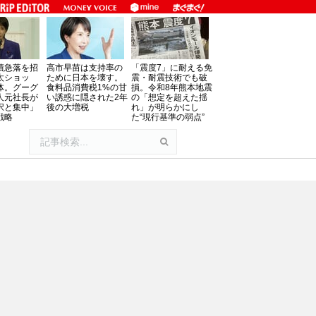
債急落を招
高市早苗は支持率の
「震度7」に耐える免
太ショッ
ために日本を壊す。
震・耐震技術でも破
体。グーグ
食料品消費税1%の甘
損。令和8年熊本地震
人元社長が
い誘惑に隠された2年
の「想定を超えた揺
択と集中」
後の大増税
れ」が明らかにし
戦略
た“現行基準の弱点”