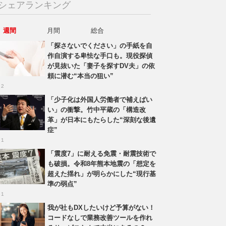
シェアランキング
週間
月間
総合
「探さないでください」の手紙を自
作自演する卑怯な手口も。現役探偵
が見抜いた「妻子を探すDV夫」の依
頼に潜む“本当の狙い”
 2
「少子化は外国人労働者で補えばい
い」の衝撃。竹中平蔵の「構造改
革」が日本にもたらした“深刻な後遺
症”
 1
「震度7」に耐える免震・耐震技術で
も破損。令和8年熊本地震の「想定を
超えた揺れ」が明らかにした“現行基
準の弱点”
 1
我が社もDXしたいけど予算がない！
コードなしで業務改善ツールを作れ