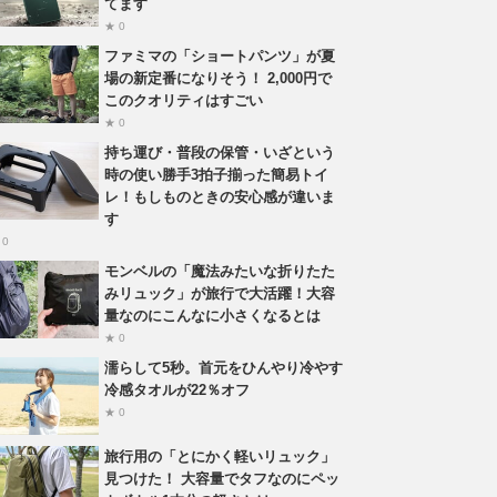
てます
★ 0
ファミマの「ショートパンツ」が夏
場の新定番になりそう！ 2,000円で
このクオリティはすごい
★ 0
持ち運び・普段の保管・いざという
時の使い勝手3拍子揃った簡易トイ
レ！もしものときの安心感が違いま
す
 0
モンベルの「魔法みたいな折りたた
みリュック」が旅行で大活躍！大容
量なのにこんなに小さくなるとは
★ 0
濡らして5秒。首元をひんやり冷やす
冷感タオルが22％オフ
★ 0
旅行用の「とにかく軽いリュック」
見つけた！ 大容量でタフなのにペッ