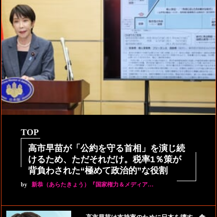
TOP
高市早苗が「公約を守る首相」を演じ続
けるため、ただそれだけ。税率1％策が
背負わされた“極めて政治的”な役割
by
新恭（あらたきょう）『国家権力＆メディア…