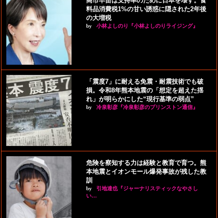
高市早苗は支持率のために日本を壊す。食
料品消費税1%の甘い誘惑に隠された2年後
の大増税
by
小林よしのり『小林よしのりライジング』
「震度7」に耐える免震・耐震技術でも破
損。令和8年熊本地震の「想定を超えた揺
れ」が明らかにした“現行基準の弱点”
by
冷泉彰彦『冷泉彰彦のプリンストン通信』
危険を察知する力は経験と教育で育つ。熊
本地震とイオンモール爆発事故が残した教
訓
by
引地達也『ジャーナリスティックなやさし
い…