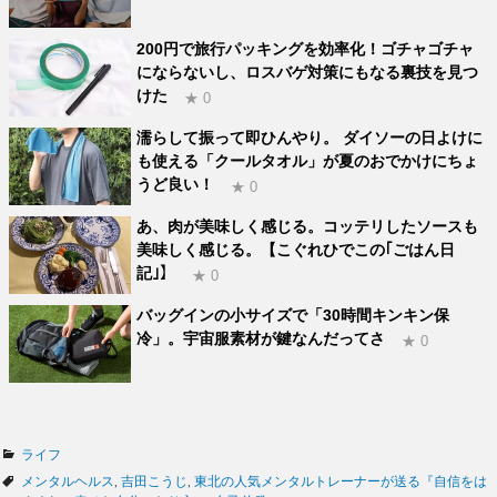
200円で旅行パッキングを効率化！ゴチャゴチャ
にならないし、ロスバゲ対策にもなる裏技を見つ
けた
★ 0
濡らして振って即ひんやり。 ダイソーの日よけに
も使える「クールタオル」が夏のおでかけにちょ
うど良い！
★ 0
あ、肉が美味しく感じる。コッテリしたソースも
美味しく感じる。【こぐれひでこの｢ごはん日
記｣】
★ 0
バッグインの小サイズで「30時間キンキン保
冷」。宇宙服素材が鍵なんだってさ
★ 0
カ
ライフ
テ
タ
メンタルヘルス
,
吉田こうじ
,
東北の人気メンタルトレーナーが送る『自信をは
ゴ