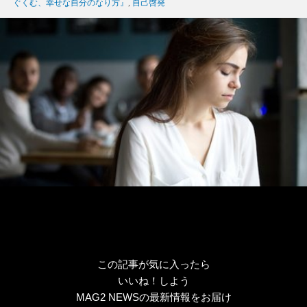
グ
ぐくむ、幸せな自分のなり方』
,
自己啓発
リ
ー
この記事が気に入ったら
いいね！しよう
MAG2 NEWSの最新情報をお届け