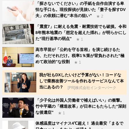
「探さないでください」の手紙を自作自演する卑
怯な手口も。現役探偵が見抜いた「妻子を探すDV
夫」の依頼に潜む“本当の狙い”
★ 2
「震度7」に耐える免震・耐震技術でも破損。令和
8年熊本地震の「想定を超えた揺れ」が明らかにし
た“現行基準の弱点”
★ 1
高市早苗が「公約を守る首相」を演じ続けるた
め、ただそれだけ。税率1％策が背負わされた“極
めて政治的”な役割
★ 1
我が社もDXしたいけど予算がない！コードな
しで業務改善ツールを作れるサービスなんて本
当にあるの？
[PR]株式会社インターパーク
「少子化は外国人労働者で補えばいい」の衝撃。
竹中平蔵の「構造改革」が日本にもたらした“深刻
な後遺症”
★ 1
体感温度はマイナス4℃超え！ 過去最安「まるで