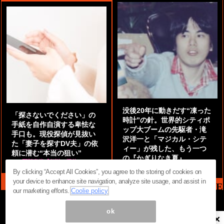
没後20年に動きだす“凍った
「探さないでください」の
時計”の針。世界的シティポ
手紙を自作自演する卑怯な
ップ大ブームの先駆者・滝
手口も。現役探偵が見抜い
沢洋一と「マジカル・シテ
た「妻子を探すDV夫」の依
ィー」が残した、もう一つ
頼に潜む“本当の狙い”
の『かぎりなき夏』
by
阿部泰尚『伝説の探偵』
by
都鳥 流星
By clicking “Accept All Cookies”, you agree to the storing of cookies on
your device to enhance site navigation, analyze site usage, and assist in
MAG2 NEWS HEADLINE
our marketing efforts.
Coolie policy
ok
×
ページ内の商標は全て商標権者に属します。無断転載を禁じます。 ©