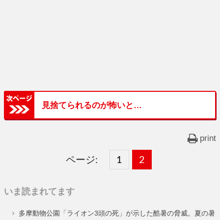
見捨てられるのが怖いと…
print
ページ:
固
1
固
2
,
定
定
いま読まれてます
ペ
ペ
多摩動物公園「ライオン3頭の死」が示した酷暑の脅威。夏の暑
ー
ー