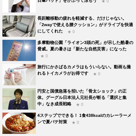
日傘ハット」をかぶって涼もう
★ 0
長距離移動の疲れを軽減する、だけじゃない。
「2wayで使える腰クッション」がドライブを快適
にしてくれた
★ 0
多摩動物公園「ライオン3頭の死」が示した酷暑の
脅威。夏の暑さは「新たな自然災害」になった
★ 0
旅行にかさばるカメラはもういらない。動画も撮
れるトイカメラがお得です
★ 0
円安と国債急落を招いた「骨太ショック」の正
体。グーグル日本法人元社長が斬る「選択と集
中」なき成長戦略
★ 0
4ステップでできる！ 1食438kcalのカレーラーメ
ンで夏バテ対策
★ 0