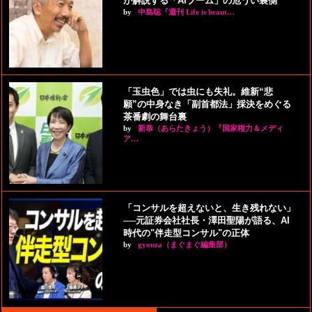
が解説する「AIブーム」の危うい裏側
by
中島聡『週刊 Life is beaut…
「玉虫色」では虫にも失礼。維新“悲
願”の中身なき「副首都法」採決をめぐる
茶番劇の舞台裏
by
新恭（あらたきょう）『国家権力＆メディ
ア…
「コンサルを超えないと、生き残れない」
──元証券会社社長・澤田聖陽が語る、AI
時代の"伴走型コンサル"の正体
by
gyouza（まぐまぐ編集部）