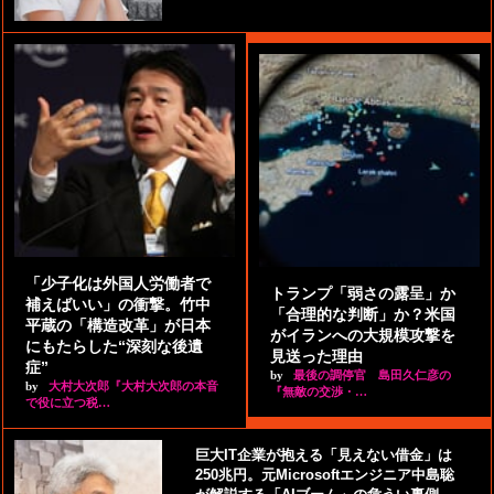
「少子化は外国人労働者で
トランプ「弱さの露呈」か
補えばいい」の衝撃。竹中
「合理的な判断」か？米国
平蔵の「構造改革」が日本
がイランへの大規模攻撃を
にもたらした“深刻な後遺
見送った理由
症”
by
最後の調停官 島田久仁彦の
by
大村大次郎『大村大次郎の本音
『無敵の交渉・…
で役に立つ税…
巨大IT企業が抱える「見えない借金」は
250兆円。元Microsoftエンジニア中島聡