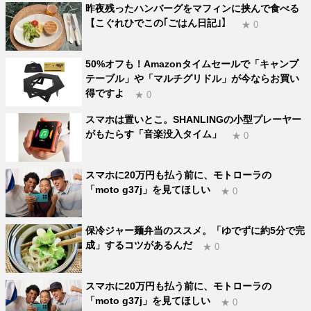
昨夜残ったハンバーグをマフィンに挟んで食べる
【こぐれひでこの｢ごはん日記｣】
★ 0
50%オフも！Amazonタイムセールで「キャンプ
テーブル」や「マルチグリドル」が今ならお買い
得ですよ
★ 0
スマホは置いとこ。SHANLINGの小型プレーヤー
がもたらす「音楽没入タイム」
★ 0
スマホに20万円も払う前に、モトローラの
「moto g37j」を見てほしい
★ 0
保冷ジャー麺弁当のススメ。「ゆでずに約5分で完
成」するコツがあるんだ
★ 0
スマホに20万円も払う前に、モトローラの
「moto g37j」を見てほしい
★ 0