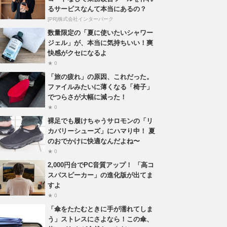
るサービスなんて本当にあるの？
[PR]株式会社インターパーク
数量限定の「夏に使いたいシャワー
ジェル」が、本当に気持ちいい！爽
快感がクセになるよ
★ 0
「旅の疲れ」の原因、これだった。
ファイルみたいに薄くなる「椅子」
でつらさが大幅に減った！
★ 0
裸足でも履けちゃうサロモンの「リ
カバリーシューズ」にハマり中！ 夏
のおでかけに快適なんだよね〜
★ 0
2,000円台でPC音質アップ！ 「高コ
スパスピーカー」の進化版が出てま
すよ
★ 0
「傘をたたむときに手が濡れてしま
う」ストレスにさよなら！この傘、