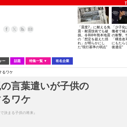
「震度7」に耐える免
「少子化
震・耐震技術でも破
働者で補
損。令和8年熊本地震
の衝撃。
の「想定を超えた揺
「構造改
れ」が明らかにし
にもたら
た“現行基準の弱点”
後遺症”
ャー
話題
特集一覧 ▼
有名企業
するワケ
親の言葉遣いが子供の
するワケ
力で決まる子供の将来』