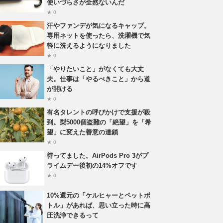
使いづらさが全然ないんだ
★ 0
汗やファンデが気になるキャップ。
専用ネットを使ったら、洗濯機で気
軽に洗えるようになりました
★ 0
「やりたいこと」がなくても大丈
夫。仕事は「やるべきこと」から道
が開ける
★ 0
有名タレントの呼びかけで支援が殺
到。梨5000個盗難の「絶望」を「希
望」に変えた善意の連鎖
★ 0
待ってました。AirPods Pro 3がプ
ライムデー後初の14%オフです
★ 0
10%還元の「ケルヒャーとペットボ
トル」があれば、思い立った時に高
圧洗浄できるって