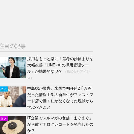
注目の記事
採用をもっと楽に！選考の歩留まりを
大幅改善「LINE×AIの採用管理ツー
ル」が効果的なワケ
（株式会社アイシ
ス）
中島聡が警告。米国で初任給2千万円
ジネス
だった情報工学の新卒生がファストフ
ード店で働くしかなくなった現状から
学ぶべきこと
IT企業でメルマガの老舗「まぐまぐ」
ンタメ
が何故アナログレコードを発売したの
か？