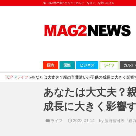
第一線の専門家たちがニッポンに「なぜ？」を問いかける
国内
国際
ビジネス
ライフ
カルチ
TOP
»
ライフ
»
あなたは大丈夫？親の言葉遣いが子供の成長に大きく影響
あなたは大丈夫？
成長に大きく影響
2022.01.14
by
ライフ
親野智可等『親