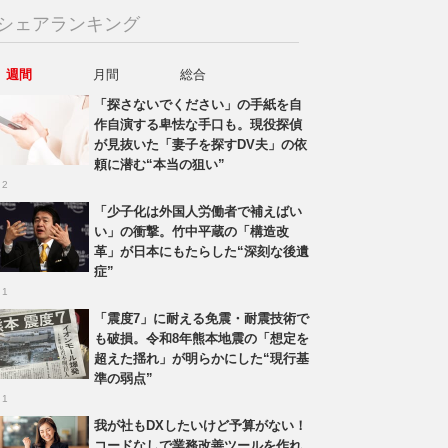
シェアランキング
週間
月間
総合
「探さないでください」の手紙を自
作自演する卑怯な手口も。現役探偵
が見抜いた「妻子を探すDV夫」の依
頼に潜む“本当の狙い”
 2
「少子化は外国人労働者で補えばい
い」の衝撃。竹中平蔵の「構造改
革」が日本にもたらした“深刻な後遺
症”
 1
「震度7」に耐える免震・耐震技術で
も破損。令和8年熊本地震の「想定を
超えた揺れ」が明らかにした“現行基
準の弱点”
 1
我が社もDXしたいけど予算がない！
コードなしで業務改善ツールを作れ