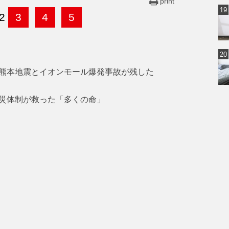
print
2
3
4
5
熊本地震とイオンモール爆発事故が残した
災体制が救った「多くの命」