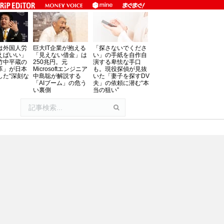
は外国人労
巨大IT企業が抱える
「探さないでくださ
えばいい」
「見えない借金」は
い」の手紙を自作自
竹中平蔵の
250兆円。元
演する卑怯な手口
革」が日本
Microsoftエンジニア
も。現役探偵が見抜
した“深刻な
中島聡が解説する
いた「妻子を探すDV
「AIブーム」の危う
夫」の依頼に潜む“本
い裏側
当の狙い”