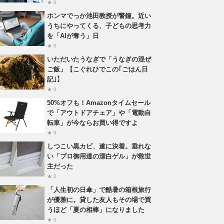
★ 0
ホンマでっか池田教授が警鐘。近い
うちにやってくる、子どもの思考力
を「AIが奪う」日
★ 0
いただいたうなぎで「うなぎの混ぜ
ご飯」【こぐれひでこの｢ごはん日
記｣】
★ 0
50%オフも！Amazonタイムセール
で「アウトドアチェア」や「電動自
転車」が今ならお買い得ですよ
★ 0
しつこい黒カビ、遂に決着。垂れな
い「プロ御用達の漂白ゲル」が救世
主だった
★ 0
「人生初の日傘」で酷暑の箱根旅行
が優雅に。貸した友人もその場で買
うほど「夏の相棒」になりました
★ 0