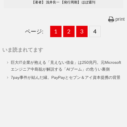
【著者】 浅井良一 【発行周期】 ほぼ週刊
print
ページ:
固
1
固
2
,
固
3
,
固
4
,
定
定
定
定
いま読まれてます
ペ
ペ
ペ
ペ
巨大IT企業が抱える「見えない借金」は250兆円。元Microsoft
ー
ー
ー
ー
エンジニア中島聡が解説する「AIブーム」の危うい裏側
ジ
ジ
ジ
ジ
7pay事件が結んだ縁。PayPayとセブン＆アイ資本提携の背景