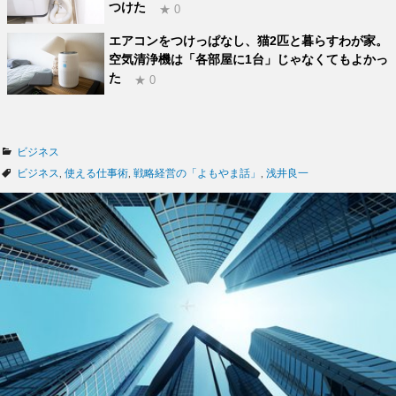
つけた
★ 0
エアコンをつけっぱなし、猫2匹と暮らすわが家。
空気清浄機は「各部屋に1台」じゃなくてもよかっ
た
★ 0
カ
ビジネス
テ
タ
ビジネス
,
使える仕事術
,
戦略経営の「よもやま話」
,
浅井良一
ゴ
グ
リ
ー