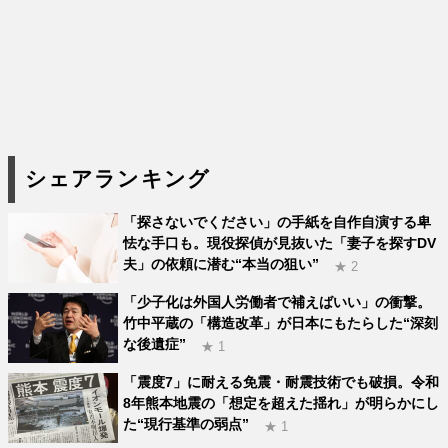
シェアランキング
「探さないでください」の手紙を自作自演する卑
怯な手口も。現役探偵が見抜いた「妻子を探すDV
夫」の依頼に潜む“本当の狙い”
★ 2
「少子化は外国人労働者で補えばいい」の衝撃。
竹中平蔵の「構造改革」が日本にもたらした“深刻
な後遺症”
★ 1
「震度7」に耐える免震・耐震技術でも破損。令和
8年熊本地震の「想定を超えた揺れ」が明らかにし
た“現行基準の弱点”
★ 1