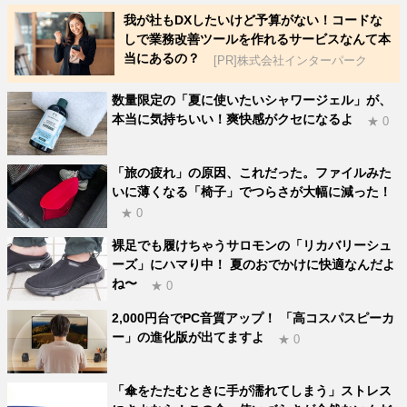
我が社もDXしたいけど予算がない！コードな
しで業務改善ツールを作れるサービスなんて本
当にあるの？
[PR]株式会社インターパーク
数量限定の「夏に使いたいシャワージェル」が、
本当に気持ちいい！爽快感がクセになるよ
★ 0
「旅の疲れ」の原因、これだった。ファイルみた
いに薄くなる「椅子」でつらさが大幅に減った！
★ 0
裸足でも履けちゃうサロモンの「リカバリーシュ
ーズ」にハマり中！ 夏のおでかけに快適なんだよ
ね〜
★ 0
2,000円台でPC音質アップ！ 「高コスパスピーカ
ー」の進化版が出てますよ
★ 0
「傘をたたむときに手が濡れてしまう」ストレス