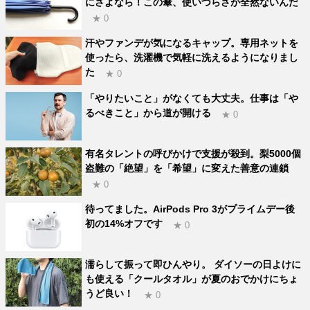
にさよなら！この傘、使いづらさが全然ないんだ
★ 0
汗やファンデが気になるキャップ。専用ネットを
使ったら、洗濯機で気軽に洗えるようになりまし
た
★ 0
「やりたいこと」がなくても大丈夫。仕事は「や
るべきこと」から道が開ける
★ 0
有名タレントの呼びかけで支援が殺到。梨5000個
盗難の「絶望」を「希望」に変えた善意の連鎖
★ 0
待ってました。AirPods Pro 3がプライムデー後
初の14%オフです
★ 0
濡らして振って即ひんやり。 ダイソーの日よけに
も使える「クールタオル」が夏のおでかけにちょ
うど良い！
★ 0